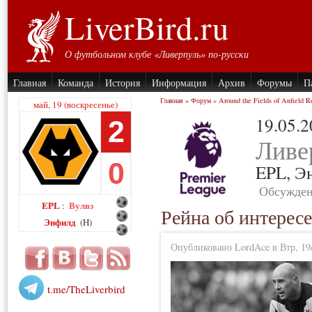
LiverBird.ru
О футбольном клубе «Ливерпуль» по-русски
Главная
Команда
История
Информация
Архив
Форумы
П
Главная
»
Форум
»
Around the Fields of Anfield R
май, 19 (воскресенье)
19.05.
2
Ливе
0
EPL,
Э
Обсужден
EPL
Вулвз
:
Рейна об интерес
Энфилд
(H)
Опубликовано LordAce в Втр, 19/
t.me/TheLiverbird