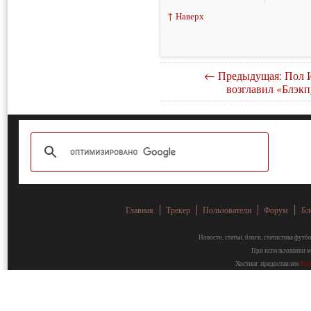
↑ Наверх
← Предыдущая: Пол 
возглавил «Блэкп
Главная
Трекер
Пользователи
Форум
Бл
Новости, статьи, блоги, статистика фут
При использовании ма
Хостинг предоставлен
Fa