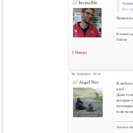
Invincible
Sentin
Вот пр
Назвался 
___________
Я помню зд
Пэйсли
↑ Наверх
Чт, 21/02/2013 - 07:10
Angel Neo
В любом с
клуб.
Даже если
которые м
потенциал
если на н
___________
You have tak