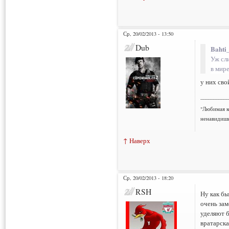
Ср, 20/02/2013 - 13:50
Dub
Bahti
Уж сл
в мир
у них сво
___________
"Любимая к
ненавидишь
↑ Наверх
Ср, 20/02/2013 - 18:20
RSH
Ну как бы
очень зам
уделяют б
вратарска