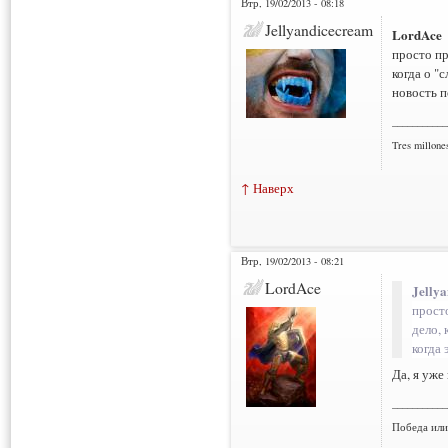
Втр, 19/02/2013 - 08:18
Jellyandicecream
LordAce
просто пр
когда о "
новость 
___________
Tres millone
↑ Наверх
Втр, 19/02/2013 - 08:21
LordAce
Jelly
просто
дело, 
когда
Да, я уже
___________
Победа или