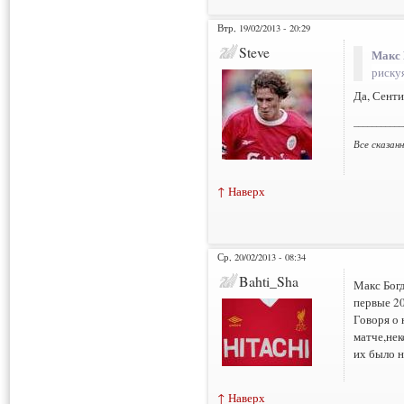
Втр, 19/02/2013 - 20:29
Steve
Макс 
рискуя
Да, Сенти
___________
Все сказан
↑ Наверх
Ср, 20/02/2013 - 08:34
Bahti_Sha
Макс Богд
первые 20
Говоря о
матче,нек
их было н
↑ Наверх