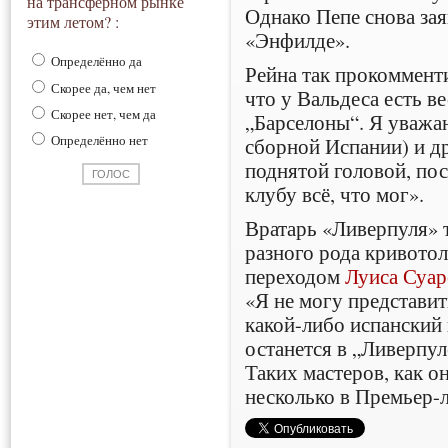
на трансферном рынке
Однако Пепе снова зая
этим летом? :
«Энфилде».
Определённо да
Рейна так прокомменти
Скорее да, чем нет
что у Вальдеса есть в
Скорее нет, чем да
„Барселоны“. Я уважаю
Определённо нет
сборной Испании) и др
поднятой головой, пос
клубу всё, что мог».
Вратарь «Ливерпуля» 
разного рода кривото
переходом
Луиса Суар
«Я не могу представит
какой-либо испанский 
останется в „Ливерпул
Таких мастеров, как он
несколько в Премьер-л