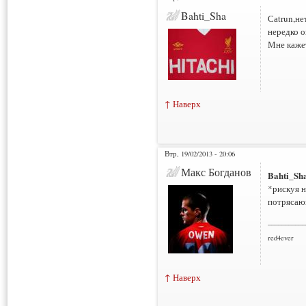
Bahti_Sha
Саtrun,не
нередко о
Мне кажет
↑ Наверх
Втр, 19/02/2013 - 20:06
Макс Богданов
Bahti_Sh
*рискуя н
потрясаю
___________
red4ever
↑ Наверх