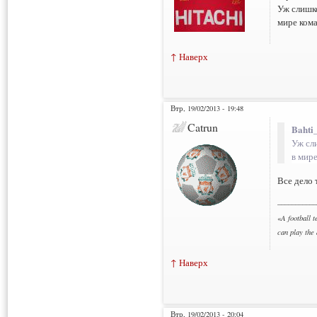
Уж слишко
мире ком
↑ Наверх
Втр, 19/02/2013 - 19:48
Catrun
Bahti
Уж сл
в мир
Все дело 
___________
«
A football t
can play the
↑ Наверх
Втр, 19/02/2013 - 20:04