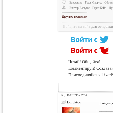
Барселона
Реал Мадрид
Сборн
Виктор Вальдес
Гарет Бэйл
Лу
Другие новости
Войдите на сайт
для отправк
Читай! Общайся!
Комментируй! Создава
Присоединяйся к LiverB
Втр, 19/02/2013 - 07:38
LordAce
Злой дядя
___________