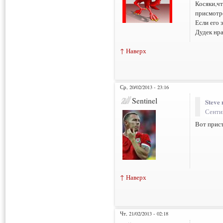
Косяки,чт
присмотре
Если его 
Дудек нра
↑ Наверх
Ср, 20/02/2013 - 23:16
Sentinel
Steve 
Сентин
Вот прист
↑ Наверх
Чт, 21/02/2013 - 02:18