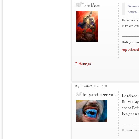
LordAce
Scous
зачем 
Потому чт
и тоже ск
___________
Победа или
http://vkonta
↑ Наверх
Втр, 19/02/2013 - 07:59
Jellyandicecream
LordAce
По-моему
слова Рейн
I've got a
___________
Tres millone