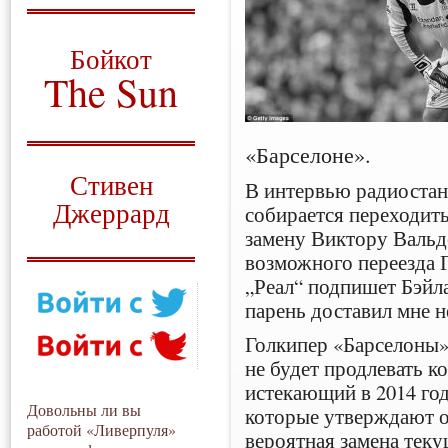
О том, когда появился
и зачем нужен
Бойкот
The Sun
Для тех, у кого всё ещё остались
вопросы
«Барселоне».
Русский перевод
Стивен
В интервью радиоста
Джеррард
собирается переходить
замену Виктору Вальд
Моя история
возможного переезда 
„Реал“ подпишет Бэйла,
парень доставил мне 
Голкипер «Барселоны»
не будет продлевать к
истекающий в 2014 год
Довольны ли вы
которые утверждают о 
работой «Ливерпуля»
вероятная замена тек