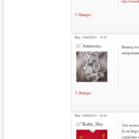
http://vkonta
↑ Наверх
Втр, 19/02/2013 - 15:32
Amnesiac
Вывод что
напрашива
↑ Наверх
Втр, 19/02/2013 - 18:16
Bahti_Sha
Эта новос
Если Барс
серьёзно 