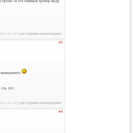
 треше. И это главный тренер моду
дите на сайт
для отправки комментариев
#3
о выигрывать
12th, 2012.
дите на сайт
для отправки комментариев
#4