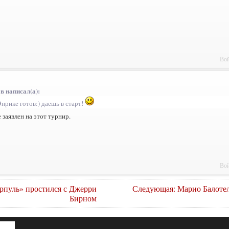
Вой
в написал(а):
нрике готов:) даешь в старт!
 заявлен на этот турнир.
Вой
пуль» простился с Джерри
Следующая: Марио Балоте
Бирном