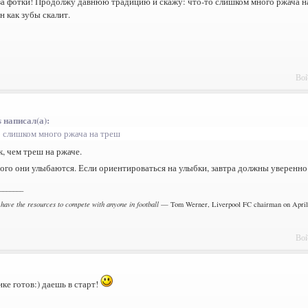
а фотки! Продолжу давнюю традицию и скажу: что-то слишком много ржача на
он как зубы скалит.
Вой
 написал(а):
о слишком много ржача на треш
, чем треш на ржаче.
ого они улыбаются. Если ориентироваться на улыбки, завтра должны уверенн
_______
 have the resources to compete with anyone in football
— Tom Werner, Liverpool FC chairman on April 
Вой
ке готов:) даешь в старт!