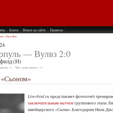
абы
Блоги
Новое на сайте
Правила
oad
»
Press Box
24
рпуль — Вулвз 2:0
филд
(H)
матча →
Чат «для своих» →
д «Сьоном»
Liverbird.ru
представляет фотоотчёт трениро
заключительным матчем
группового этапа Ли
швейцарского «Сьона».Благодарим Нила Дж