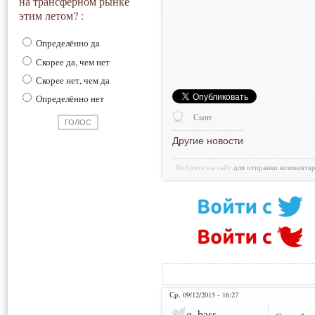
на трансферном рынке
этим летом? :
Определённо да
Скорее да, чем нет
Скорее нет, чем да
Определённо нет
Сьон
Другие новости
Войдите на сайт
для отправки коммента
Ср, 09/12/2015 - 16:27
g_bass