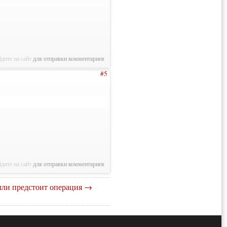
дите на сайт
для отправки комментариев
#5
дите на сайт
для отправки комментариев
лли предстоит операция →