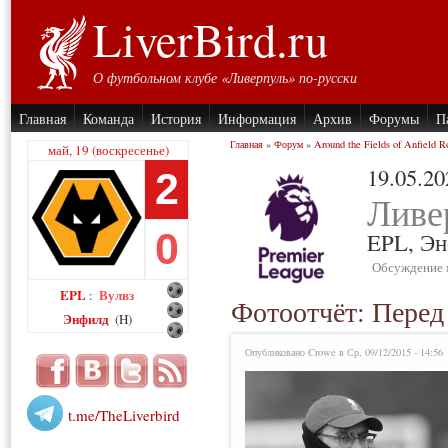
LiverBird.ru
О футбольном клубе «Ливерпуль» по-русски
Главная
Команда
История
Информация
Архив
Форумы
П
Главная
»
Форум
»
Around the Fields of Anfield R
май, 19 (воскресенье)
19.05.20
2
Ливе
0
EPL,
Эн
Обсуждение 
EPL
Вулвз
:
Фотоотчёт: Пере
Энфилд
(H)
Опубликовано Crowe в Ср, 09/12/2015 - 14:56
t.me/TheLiverbird