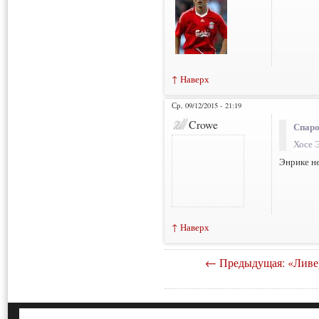
↑ Наверх
Ср, 09/12/2015 - 21:19
Crowe
Спаро
Хосе Э
Энрике не
↑ Наверх
← Предыдущая: «Ливер