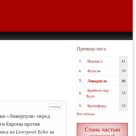
Премьер-лига
5.
Ньюкасл
41
6.
Фулхэм
39
7.
Ливерпуль
36
Брайтон энд
8.
35
Хоув
9.
Брентфорд
35
отчёты
Вся таблица
вки «Ливерпуля» перед
ги Европы против
Стань частью
онса из
Liverpool Echo
за
команды!