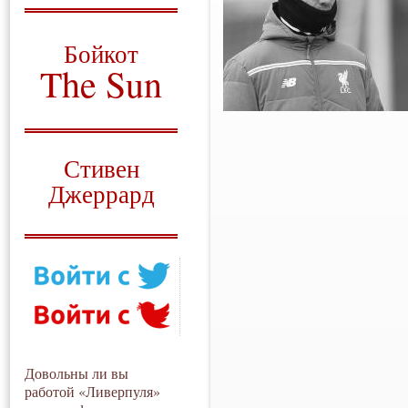
О том, когда появился
и зачем нужен
Бойкот
The Sun
Для тех, у кого всё ещё остались
вопросы
Русский перевод
Стивен
Джеррард
Моя история
Довольны ли вы
работой «Ливерпуля»