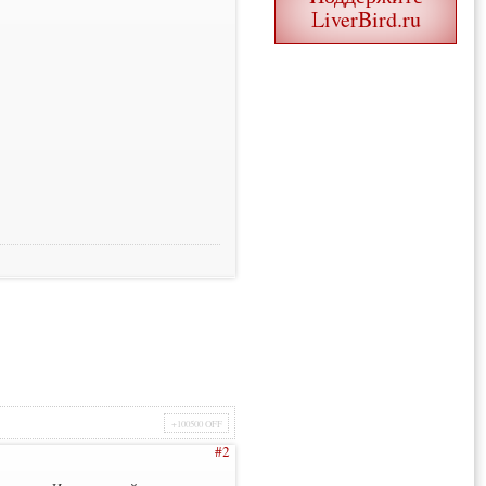
LiverBird.ru
+100500 OFF
#2