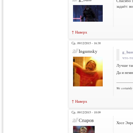
Спасибо з
задаёт: в
↑ Наверх
Ср, 09/12/2015 - 16:38
Ingumsky
g_bass
что-т
Лучше так
Да и немн
___________
We certainly
↑ Наверх
Ср, 09/12/2015 - 18:09
Спаров
Хосе Энри