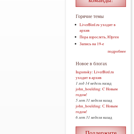
Горячие темы
LiverBird.ru уходит в
архив
Пора взрослеть, Юрген
Запись на 19-е
подробнее
Новое в блогах
Ingumsky
:
LiverBird.ru
уходит в архив
1 год 14 недель
назад
john_houlding
:
C Новым
годом!
5 лет 31 неделя
назад
john_houlding
:
С Новым
годом!
6 лет 31 неделя
назад
Поддержите