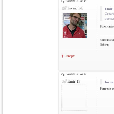
Ср, 10/02/2016 - 06:43
Invincible
Emir 
Остал
време
Брэннага
___________
Я помню зд
Пэйсли
↑ Наверх
Ср, 10/02/2016 - 08:56
Emir 13
Invinc
Бентеке т