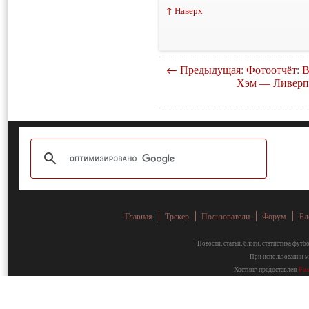
↑ Наверх
← Предыдущая: Фотоотчёт: В
Хэм — Ливерп
Главная
Трекер
Пользователи
Форум
Бл
Новости, статьи, блоги, статистика фут
При использовании ма
Хостинг предоставлен
Fa