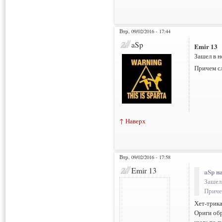
Втр, 09/02/2016 - 17:44
aSp
Emir 13
Зашел в н
Причем с
↑ Наверх
Втр, 09/02/2016 - 17:58
Emir 13
aSp н
Зашел 
Приче
Хет-трика
Ориги обр