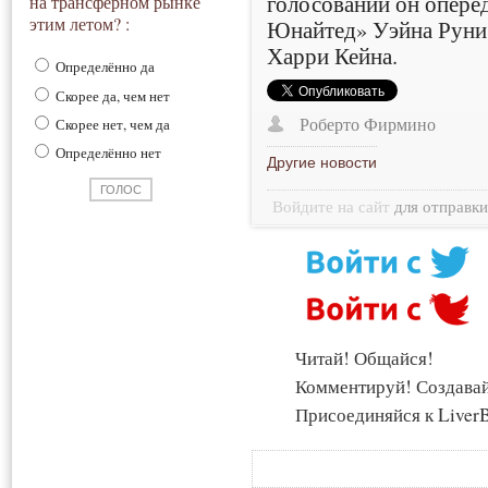
голосовании он опере
на трансферном рынке
этим летом? :
Юнайтед» Уэйна Руни 
Харри Кейна.
Определённо да
Скорее да, чем нет
Роберто Фирмино
Скорее нет, чем да
Определённо нет
Другие новости
Войдите на сайт
для отправк
Читай! Общайся!
Комментируй! Создава
Присоединяйся к LiverB