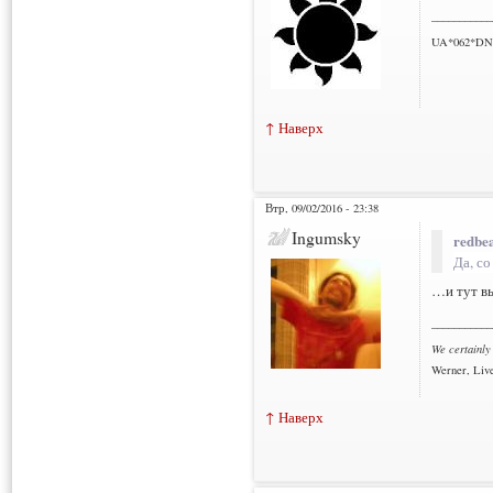
___________
UA*062*DN
↑ Наверх
Втр, 09/02/2016 - 23:38
Ingumsky
redbea
Да, с
…и тут в
___________
We certainly
Werner, Live
↑ Наверх