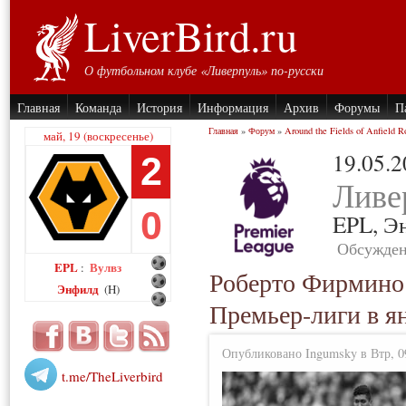
LiverBird.ru
О футбольном клубе «Ливерпуль» по-русски
Главная
Команда
История
Информация
Архив
Форумы
П
Главная
»
Форум
»
Around the Fields of Anfield R
май, 19 (воскресенье)
19.05.
2
Ливе
0
EPL,
Э
Обсужден
EPL
Вулвз
:
Роберто Фирмино
Энфилд
(H)
Премьер-лиги в я
Опубликовано Ingumsky в Втр, 09
t.me/TheLiverbird