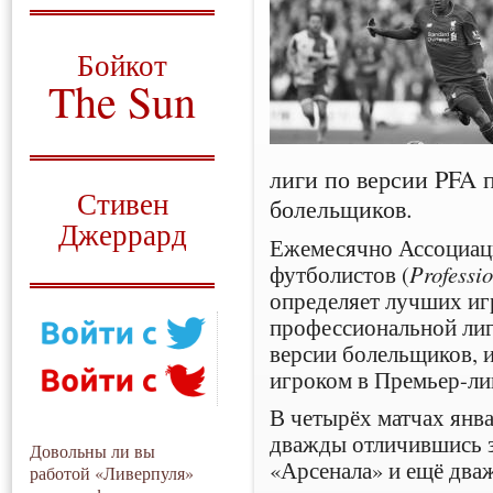
О том, когда появился
и зачем нужен
Бойкот
The Sun
Для тех, у кого всё ещё остались
вопросы
лиги по версии PFA 
Русский перевод
Стивен
болельщиков.
Джеррард
Ежемесячно Ассоциац
Моя история
футболистов (
Professio
определяет лучших иг
профессиональной лиг
версии болельщиков, и
игроком в Премьер-ли
В четырёх матчах янв
дважды отличившись 
Довольны ли вы
«Арсенала» и ещё два
работой «Ливерпуля»