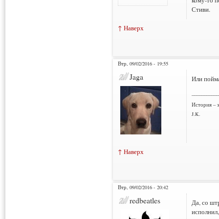
кому-то п
Стиви.
↑ Наверх
Втр, 09/02/2016 - 19:55
Jaga
Или поймат
___________
История – э
J.K.
↑ Наверх
Втр, 09/02/2016 - 20:42
redbeatles
Да, со шт
исполнил,