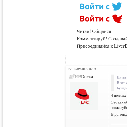
Читай! Общайся!
Комментируй! Создава
Присоединяйся к LiverB
Вс, 19/02/2017 - 09:33
REDиска
Цитат
В этом
Бундес
4 полных 
Это как о
-пожалуй
В догонку
___________