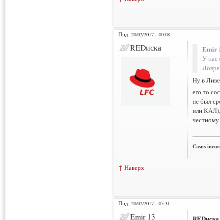
Пнд, 20/02/2017 - 00:08
REDиска
Emir 
У нас
Ловре
Ну в Ливе
его то с
не был ср
или КАЛ),
честному 
___________
Casus incura
↑ Наверх
Пнд, 20/02/2017 - 05:31
Emir 13
REDиска