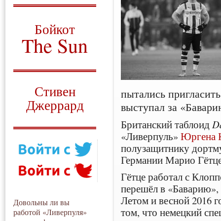
О том, когда появился
и зачем нужен
Бойкот
The Sun
Для тех, у кого всё ещё остались
вопросы
Русский перевод
Стивен
пытались пригласить
Джеррард
выступал за «Бавари
Моя история
Британский таблоид
Da
«Ливерпуль»
Юргена 
полузащитнику дортм
Германии Марио Гётце
Гётце работал с Клопп
перешёл в «Баварию», г
Летом и весной 2016 г
Довольны ли вы
том, что немецкий сп
работой «Ливерпуля»