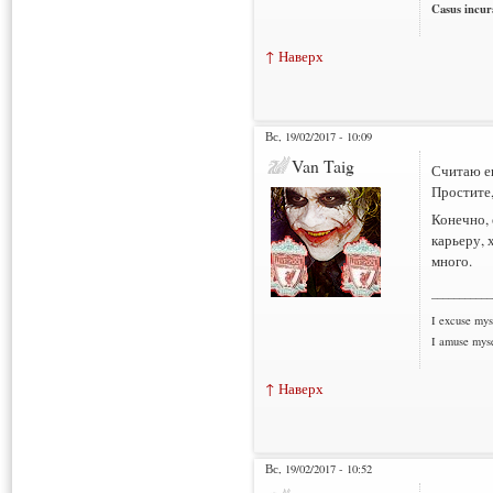
Casus incura
↑ Наверх
Вс, 19/02/2017 - 10:09
Van Taig
Считаю е
Простите,
Конечно, 
карьеру, 
много.
___________
I excuse myse
I amuse myse
↑ Наверх
Вс, 19/02/2017 - 10:52