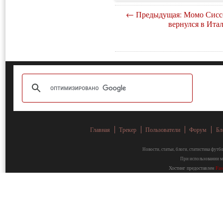
← Предыдущая: Момо Сисс
вернулся в Ита
Главная
Трекер
Пользователи
Форум
Бл
Новости, статьи, блоги, статистика фут
При использовании ма
Хостинг предоставлен
Fa