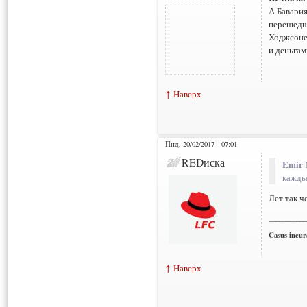
А Бавария
перешедш
Ходжсоне.
и деньгам
↑ Наверх
Пнд, 20/02/2017 - 07:01
REDиска
Emir 
кажды
Лет так ч
___________
Casus incura
↑ Наверх