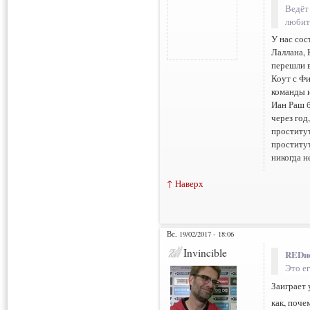
Ведёт 
любит
У нас сос
Лаллана, 
перешли в
Коут с Ф
команды и
Иан Раш б
через год
проститу
проститу
никогда н
↑ Наверх
Вс, 19/02/2017 - 18:06
Invincible
REDис
Это е
Заиграет 
как, поче