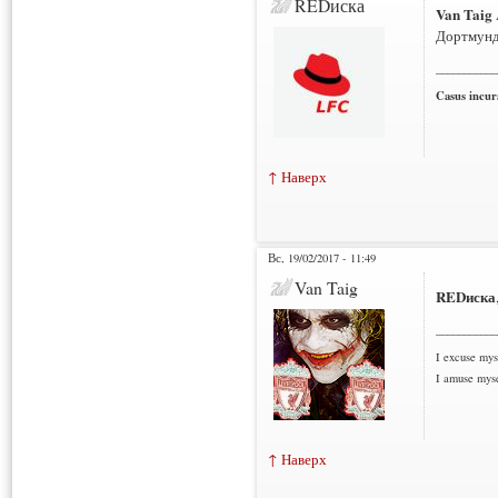
REDиска
Van Taig
Дортмун
___________
Casus incura
↑ Наверх
Вс, 19/02/2017 - 11:49
Van Taig
REDиска
___________
I excuse myse
I amuse myse
↑ Наверх