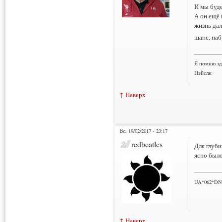
И мы буд
А он ещё к
жизнь дал
шанс, на
___________
Я помню зд
Пэйсли
↑ Наверх
Вс, 19/02/2017 - 23:17
redbeatles
Для глуби
ясно было
___________
UA*062*DN
↑ Наверх