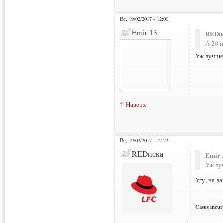
Вс, 19/02/2017 - 12:00
Emir 13
REDис
А 20 
Уж лучше 
↑ Наверх
Вс, 19/02/2017 - 12:22
REDиска
Emir 
Уж лу
Угу, на л
___________
Casus incura