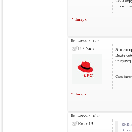
что в Бор
некоторые
↑ Наверх
Вс, 19/02/2017 - 13:44
REDиска
Это его п
Ведёт себ
не будут[
___________
Casus incura
↑ Наверх
Вс, 19/02/2017 - 15:37
Emir 13
REDис
Это е