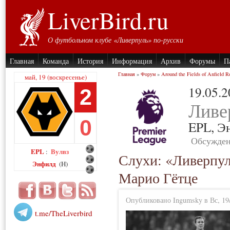
LiverBird.ru
О футбольном клубе «Ливерпуль» по-русски
Главная
Команда
История
Информация
Архив
Форумы
П
Главная
»
Форум
»
Around the Fields of Anfield R
май, 19 (воскресенье)
19.05.
2
Ливе
0
EPL,
Э
Обсужден
EPL
Вулвз
:
Слухи: «Ливерпул
Энфилд
(H)
Марио Гётце
Опубликовано Ingumsky в Вс, 19/
t.me/TheLiverbird