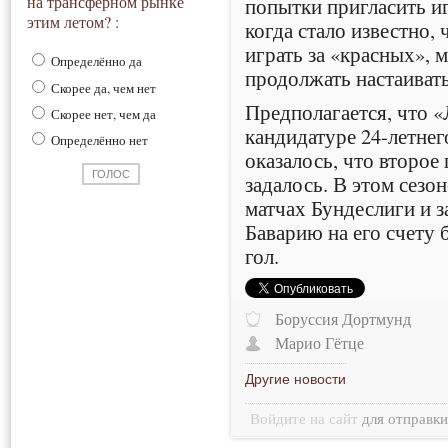
на трансферном рынке
попытки пригласить и
этим летом? :
когда стало известно, 
играть за «красных», 
Определённо да
продолжать настаивать
Скорее да, чем нет
Предполагается, что «
Скорее нет, чем да
кандидатуре 24-летнего
Определённо нет
оказалось, что второе
задалось. В этом сезон
матчах Бундеслиги и з
Баварию на его счету 
гол.
Боруссия Дортмунд
Марио Гётце
Другие новости
Войдите на сайт
для отправк