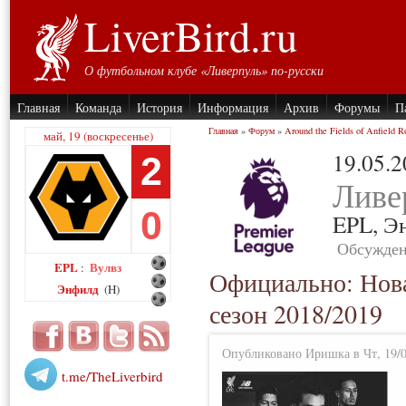
LiverBird.ru
О футбольном клубе «Ливерпуль» по-русски
Главная
Команда
История
Информация
Архив
Форумы
П
Главная
»
Форум
»
Around the Fields of Anfield R
май, 19 (воскресенье)
19.05.
2
Ливе
0
EPL,
Э
Обсужден
EPL
Вулвз
:
Официально: Нов
Энфилд
(H)
сезон 2018/2019
Опубликовано Иришка в Чт, 19/0
t.me/TheLiverbird