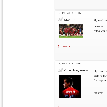
Чт, 19/04/2018 - 14:06
джерри
Ну в общ
сказать..
пива мне
↑ Наверх
Чт, 19/04/2018 - 18:07
Макс Богданов
Ну хвости
Дэвис, вр
блондинку
___________
red4ever
↑ Наверх