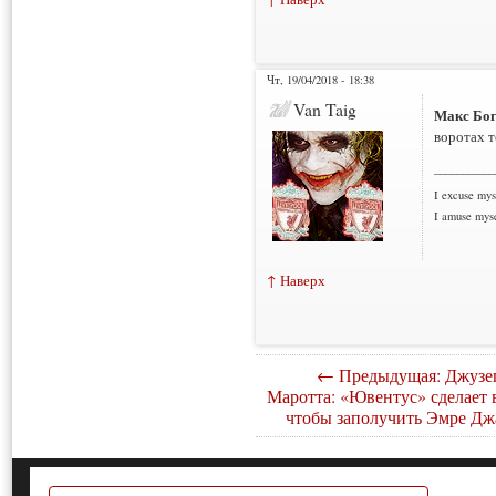
Чт, 19/04/2018 - 18:38
Van Taig
Макс Бог
воротах т
___________
I excuse myse
I amuse myse
↑ Наверх
← Предыдущая: Джузе
Маротта: «Ювентус» сделает в
чтобы заполучить Эмре Дж