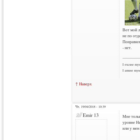
Вот мой л
не по отд
Понравило
- нет.
___________
I excuse myse
I amuse myse
↑ Наверх
Чт, 19/04/2018 - 10:39
Emir 13
Мне тольк
уровне Нь
или у мен