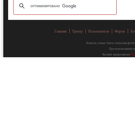
Главная
Трекер
Пользователи
Форум
Бл
Новости, статьи, блоги, статистика фут
При использовании ма
Хостинг предоставлен
Fa