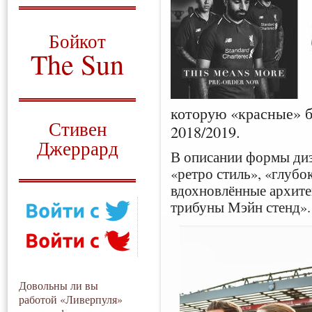
О том, когда появился
и зачем нужен
Бойкот
The Sun
Для тех, у кого всё ещё остались
вопросы
которую «красные» б
Русский перевод
Стивен
2018/2019.
Джеррард
В описании формы ди
Моя история
«ретро стиль», «глубо
вдохновлённые архит
трибуны Мэйн стенд».
Довольны ли вы
работой «Ливерпуля»