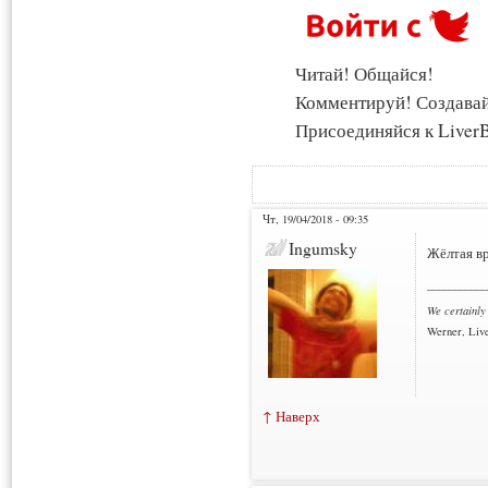
Читай! Общайся!
Комментируй! Создава
Присоединяйся к LiverB
Чт, 19/04/2018 - 09:35
Ingumsky
Жёлтая вр
___________
We certainly
Werner, Live
↑ Наверх