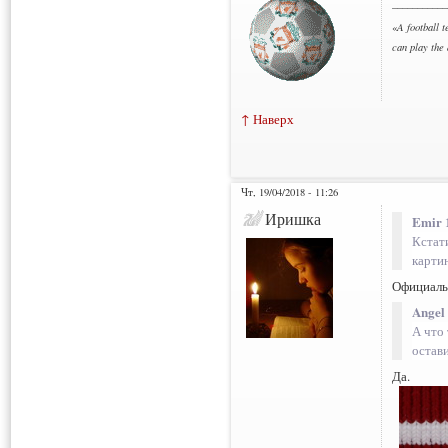
___________
«
A football t
can play the
↑ Наверх
Чт, 19/04/2018 - 11:26
Иришка
Emir 
Кстат
картин
Официаль
Angel
А что 
остав
Да.