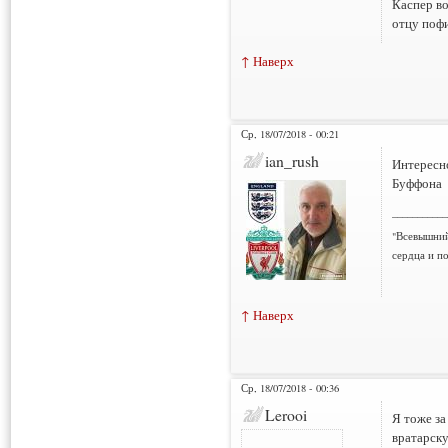
Каспер во
отцу пофи
↑ Наверх
Ср, 18/07/2018 - 00:21
ian_rush
Интересн
Буффона
___________
"Всевышний
сердца и по
↑ Наверх
Ср, 18/07/2018 - 00:36
Lerooi
Я тоже за
вратарск