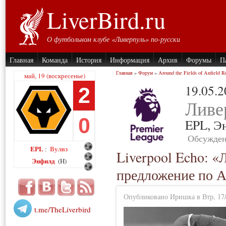
LiverBird.ru
О футбольном клубе «Ливерпуль» по-русски
Главная
Команда
История
Информация
Архив
Форумы
П
Главная
»
Форум
»
Around the Fields of Anfield R
май, 19 (воскресенье)
19.05.
2
Ливе
0
EPL,
Э
Обсужден
EPL
Вулвз
:
Liverpool Echo: «
Энфилд
(H)
предложение по 
Опубликовано Иришка в Втр, 17/
t.me/TheLiverbird