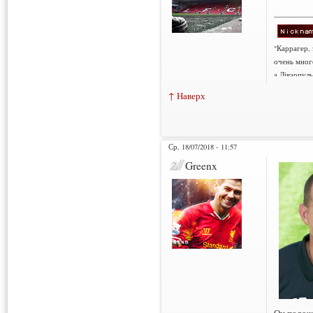
___________
"Каррагер,
очень мног
а Лівэрпуль
↑ Наверх
Ср, 18/07/2018 - 11:57
Greenx