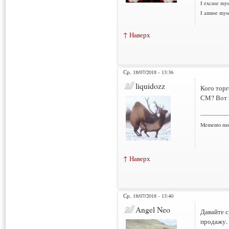
I excuse myse
I amuse myse
↑ Наверх
Ср, 18/07/2018 - 13:36
liquidozz
Кого торг
СМ? Вот в
___________
Memento mo
↑ Наверх
Ср, 18/07/2018 - 13:40
Angel Neo
Давайте с
продажу.