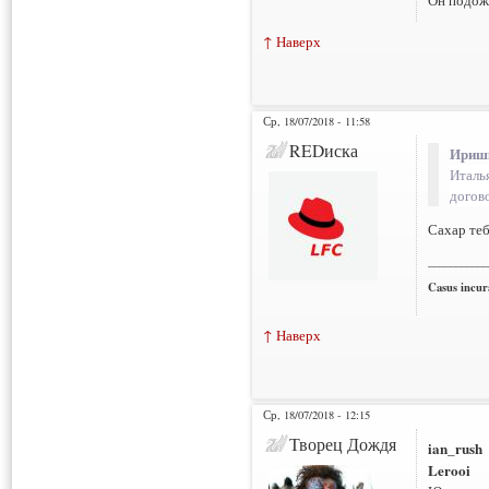
Он подож
↑ Наверх
Ср, 18/07/2018 - 11:58
REDиска
Иришк
Италь
догов
Сахар теб
___________
Casus incura
↑ Наверх
Ср, 18/07/2018 - 12:15
Творец Дождя
ian_rush
Lerooi