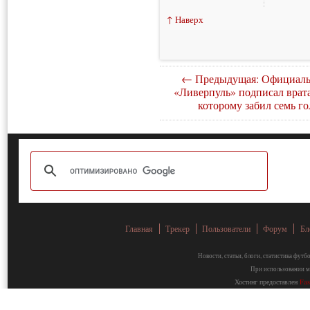
↑ Наверх
← Предыдущая: Официаль
«Ливерпуль» подписал врата
которому забил семь го
Главная
Трекер
Пользователи
Форум
Бл
Новости, статьи, блоги, статистика фут
При использовании ма
Хостинг предоставлен
Fa