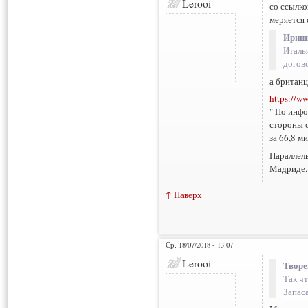
Lerooi
со ссылко
меряется
Иришк
Италь
догов
а британц
https://w
" По инф
стороны с
за 66,8 м
Параллель
Мадриде.
↑ Наверх
Ср, 18/07/2018 - 13:07
Lerooi
Творе
Так чт
Запас