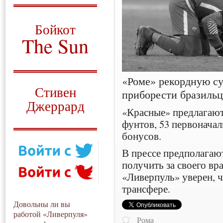
О том, когда появился
и зачем нужен
Бойкот
The Sun
Для тех, у кого всё ещё остались
вопросы
«Роме» рекордную су
Русский перевод
Стивен
приборести бразильц
Джеррард
«Красные» предлагают
Моя история
фунтов, 53 первонача
бонусов.
В прессе предполагают
получить за своего вр
«Ливерпуль» уверен, ч
трансфере.
Довольны ли вы
работой «Ливерпуля»
Рома