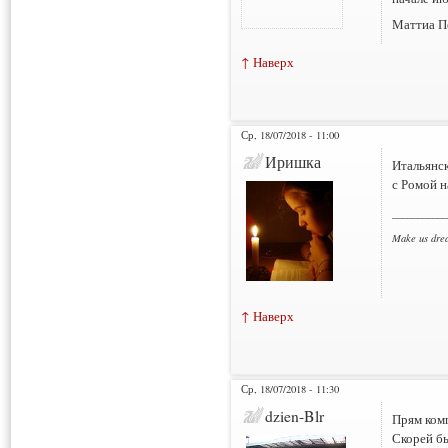
Маттиа П
↑ Наверх
Ср, 18/07/2018 - 11:00
Иришка
Итальянск
с Ромой н
___________
Make us dre
↑ Наверх
Ср, 18/07/2018 - 11:30
dzien-Blr
Прям ком
Скорей бы