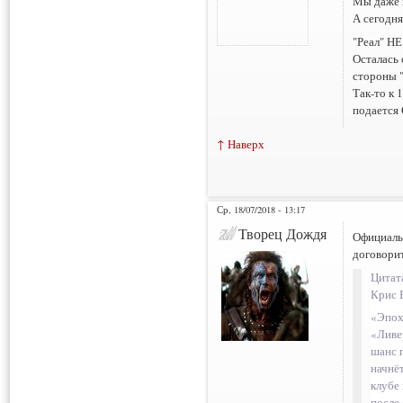
Мы даже в
А сегодня
"Реал" НЕ
Осталась 
стороны "
Так-то к 
подается
↑ Наверх
Ср, 18/07/2018 - 13:17
Творец Дождя
Официальн
договорит
Цитат
​Крис 
«Эпох
«Ливе
шанс 
начнё
клубе
после