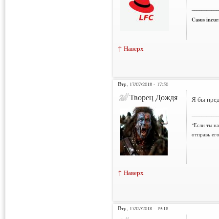
___________
Casus incura
↑ Наверх
Втр, 17/07/2018 - 17:50
Творец Дождя
Я бы пред
___________
"Если ты н
отправь ег
↑ Наверх
Втр, 17/07/2018 - 19:18