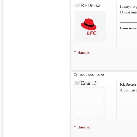
REDиска
Пишут о р
О чем они
___________
Casus incura
↑ Наверх
Ср, 18/07/2018 - 08:50
Emir 13
REDиска
А был ли 
↑ Наверх