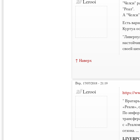
Lerooi
"Челси" р
"Реал".
А "Челси"
Есть вари
Куртуа ос
"Ливерпу
настойчив
своей шеи
↑ Наверх
Втр, 17/07/2018 - 21:19
Lerooi
https://w
" Вратарь
«Реала», 
По инфор
трансфера
с «Реалом
сезона. ... 
LIVERPO