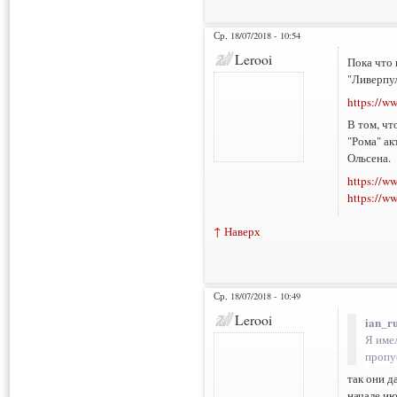
Ср, 18/07/2018 - 10:54
Lerooi
Пока что 
"Ливерпул
https://w
В том, чт
"Рома" ак
Ольсена.
https://w
https://w
↑ Наверх
Ср, 18/07/2018 - 10:49
Lerooi
ian_ru
Я имел
пропу
так они д
начале и