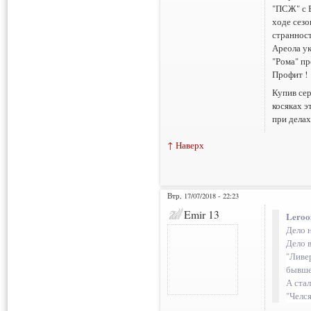
"ПСЖ" с Б
ходе сезо
странност
Ареола ук
"Рома" пр
Профит !
Купив сер
косяках э
при делах 
↑ Наверх
Втр, 17/07/2018 - 22:23
Emir 13
Leroo
Дело н
Дело 
"Ливер
бывше
А стал
"Челся