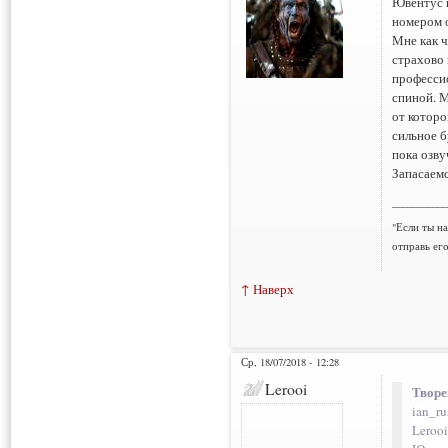
Ювентус н
номером 
Мне как ч
страхово 
профессио
спиной. М
от которо
сильное б
пока озву
Запасаемс
___________
"Если ты н
отправь ег
↑ Наверх
Ср, 18/07/2018 - 12:28
Lerooi
Творе
ian_ru
Lerooi