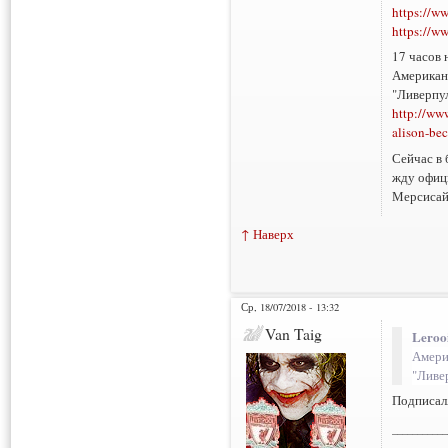
https://w
https://w
17 часов 
Американс
"Ливерпул
http://ww
alison-be
Сейчас в 
жду офиц
Мерсисай
↑ Наверх
Ср, 18/07/2018 - 13:32
Van Taig
Leroo
Амери
"Ливе
Подписал
___________