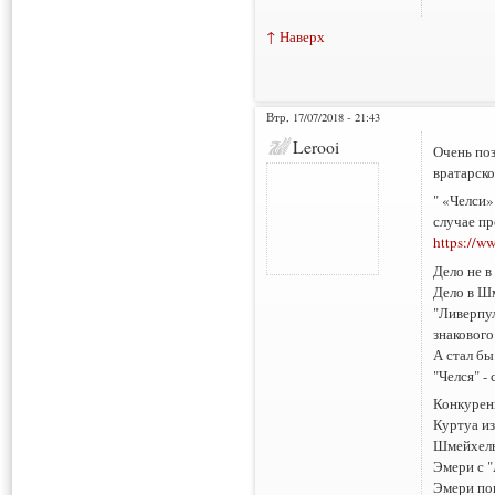
↑ Наверх
Втр, 17/07/2018 - 21:43
Lerooi
Очень поз
вратарско
" «Челси»
случае п
https://w
Дело не в
Дело в Ш
"Ливерпул
знакового
А стал бы
"Челся" -
Конкурен
Куртуа из
Шмейхель-
Эмери с "
Эмери пок