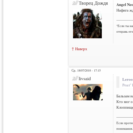
Творец Дождя
Angel Ne
Нафига жд
___________
"Если ты н
отправь ег
↑ Наверх
Ср, 18/07/2018 - 17:15
livsaid
Leroo
Реал"
Бальзам 
Кто мог о
Клоппище
___________
Если проти
понимания.