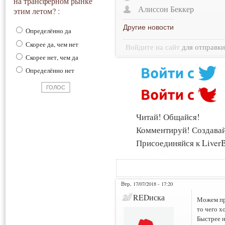
на трансферном рынке
Алиссон Беккер
этим летом? :
Другие новости
Определённо да
Скорее да, чем нет
Войдите на сайт
для отправк
Скорее нет, чем да
Определённо нет
Читай! Общайся!
Комментируй! Создава
Присоединяйся к LiverB
Втр, 17/07/2018 - 17:20
REDиска
Можем про
то чего х
Быстрее 