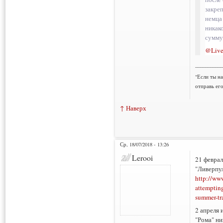
закре
немца
никак
сумму
@Live
___________
"Если ты н
отправь ег
↑ Наверх
Ср, 18/07/2018 - 13:26
Lerooi
21 феврал
"Ливерпул
http://ww
attempting
summer-tr
2 апреля 
"Рома" ни