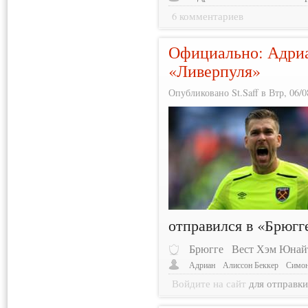
6 комментариев
Официально: Адриа
«Ливерпуля»
Опубликовано St.Saff в Втр, 06/0
отправился в «Брюгг
Брюгге
Вест Хэм Юнай
Адриан
Алиссон Беккер
Симон
Войдите на сайт
для отправк