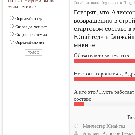
на трансферном рынке
Опубликовано Ingumsky в Пнд, 14
этим летом? :
Говорят, что Алиссон
возвращению в строй
Определённо да
стартовом составе в
Скорее да, чем нет
Скорее нет, чем да
Юнайтед» в ближайш
Определённо нет
мнение
Обязательно выпустить!
Не стоит торопиться, Адр
А кто это? Пусть работает
составе
Все
Манчестер Юнайтед
Адриан
Алиссон Бекке