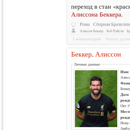
переход в стан «кра
Алиссона Беккера
.
Рома
Сборная Бразили
Алиссон Беккер
Боб Пэйсли
Б
1 комментарий
Читать дале
Беккер, Алиссон
Личные данные
Имя
Алис
Фами
Бекке
Дата
рожд
Окт 1
Мест
рожд
Нову
Амбу