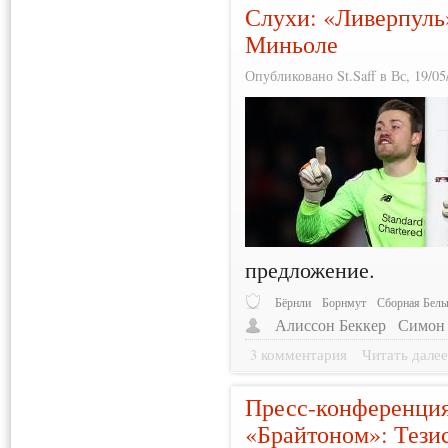
Слухи: «Ливерпуль
Миньоле
Опубликовано St.Saff в Вс, 19/05
предложение.
Бёрнли
Борнмут
Сборная Бель
Алиссон Беккер
Симон
3 комментария
Читать дале
Пресс-конференция
«Брайтоном»: Тези