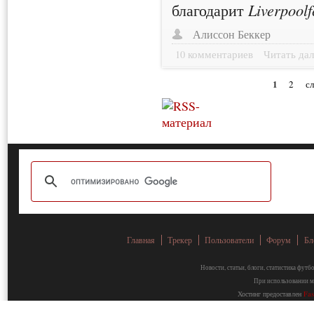
благодарит
Liverpool
Алиссон Беккер
10 комментариев
Читать дал
1
2
с
Главная
Трекер
Пользователи
Форум
Бл
Новости, статьи, блоги, статистика фут
При использовании ма
Хостинг предоставлен
Fa