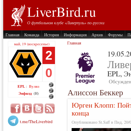
LiverBird.ru
О футбольном клубе «Ливерпуль» по-русски
Главная
Команда
История
Информация
Архив
Форумы
П
Главная
май, 19 (воскресенье)
2
19.05.
Ливе
0
EPL,
Э
Обсужден
EPL
Вулвз
:
Алиссон Беккер
Энфилд
(H)
Юрген Клопп: Пойте
конца
t.me/TheLiverbird
Опубликовано St.Saff в Пнд, 20/0