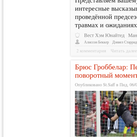
интересные высказы
проведённой предсез
травмах и ожиданиях 
Вест Хэм Юнайтед
Ман
Алиссон Беккер
Дэниел Старри
2 комментария
Читать дале
Брюс Гроббелар: П
поворотный момент
Опубликовано St.Saff в Пнд, 06/0