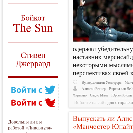
О том, когда появился
и зачем нужен
Бойкот
The Sun
Для тех, у кого всё ещё остались
вопросы
одержал убедительну
Русский перевод
Стивен
наставник мерсисай
Джеррард
некоторыми мыслями 
перспективах своей 
Моя история
Вулверхэмптон Уондерерс
Манч
Алиссон Беккер
Виргил ван Дей
Фирмино
Садио Мане
Юрген Клопп
Войдите на сайт
для отправк
Выпускать ли Алис
Довольны ли вы
«Манчестер Юнайт
работой «Ливерпуля»