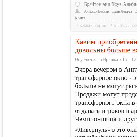
Брайтон энд Хоув Альби
Алиссон Беккер
Деян Ловрен
Клопп
3 комментария
Читать дале
Каким приобретени
довольны больше в
Опубликовано Иришка в Пт, 10/0
Вчера вечером в Анг
трансферное окно - 
больше не могут рег
Продажи могут продо
трансферного окна в
отдавать игроков в а
Чемпионшипа и друг
«Ливерпуль» в это ок
четырёх футболистов: