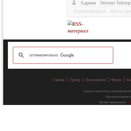
Адриан
Энтони Тейлор
10 комментариев
Читать дал
Главная
Трекер
Пользователи
Форум
Бл
Новости, статьи, блоги, статистика фут
При использовании ма
Хостинг предоставлен
Fa