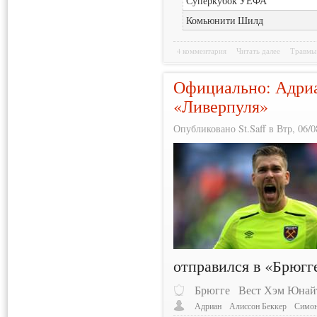
Суперкубок УЕФА
Комьюнити Шилд
4 комментария
Читать далее
Травмы
Официально: Адриа
«Ливерпуля»
Опубликовано St.Saff в Втр, 06/0
отправился в «Брюгг
Брюгге
Вест Хэм Юнай
Адриан
Алиссон Беккер
Симон