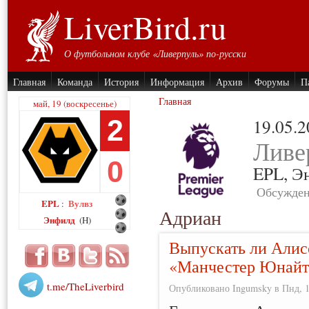
LiverBird.ru
О футбольном клубе «Ливерпуль» по-русски
Главная
Команда
История
Информация
Архив
Форумы
П
Главная
май, 19 (воскресенье)
2
19.05.
Ливе
0
EPL,
Э
Обсужден
EPL
Вулвз
:
Адриан
Энфилд
(H)
Выпускать ли Алис
«Манчестер Юнайт
t.me/TheLiverbird
Опубликовано Ingumsky в Пнд, 14