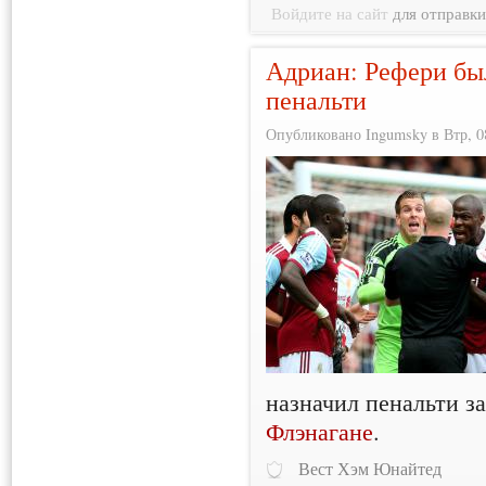
Войдите на сайт
для отправк
Адриан: Рефери был
пенальти
Опубликовано Ingumsky в Втр, 08
назначил пенальти за
Флэнагане
.
Вест Хэм Юнайтед