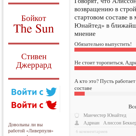
Говорят, что Алиссон
возвращению в строй
О том, когда появился
и зачем нужен
стартовом составе в
Бойкот
The Sun
Юнайтед» в ближайш
мнение
Для тех, у кого всё ещё остались
вопросы
Обязательно выпустить!
Русский перевод
Стивен
Не стоит торопиться, Адр
Джеррард
Моя история
А кто это? Пусть работает
составе
Все
Манчестер Юнайтед
Адриан
Алиссон Бекке
Довольны ли вы
работой «Ливерпуля»
6 комментариев