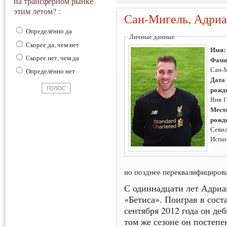
на трансферном рынке
этим летом? :
Сан-Мигель, Адри
Определённо да
Личные данные
Скорее да, чем нет
Имя
Скорее нет, чем да
Фами
Сан-
Определённо нет
Дата
рожд
Янв 
Мест
рожд
Севил
Испа
но позднее переквалифицирова
С одиннадцати лет Адриа
«Бетиса». Поиграв в сост
сентября 2012 года он д
том же сезоне он постепе