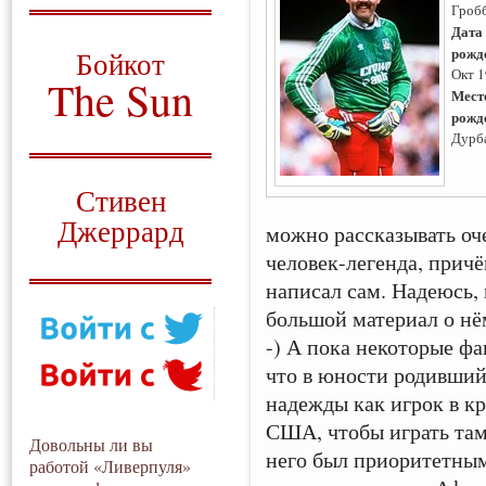
Гроб
О том, когда появился
Дата
и зачем нужен
рожд
Бойкот
Окт 
The Sun
Мест
рожд
Для тех, у кого всё ещё остались
Дурб
вопросы
Русский перевод
Стивен
Джеррард
можно рассказывать оч
человек-легенда, причё
Моя история
написал сам. Надеюсь,
большой материал о нё
-) А пока некоторые фа
что в юности родивши
надежды как игрок в кр
США, чтобы играть там 
Довольны ли вы
него был приоритетным
работой «Ливерпуля»