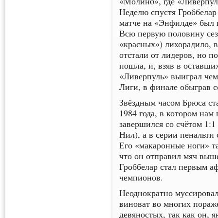
«Молинó», где «Ливерпул
Неделю спустя Гроббелар
матче на «Энфилде» был 
Всю первую половину сезо
«красных») лихорадило, в
отстали от лидеров, но п
пошла, и, взяв в оставши
«Ливерпуль» выиграл чемп
Лиги, в финале обыграв с
Звёздным часом Брюса ст
1984 года, в котором нам
завершился со счётом 1:1
Нил), а в серии пенальти 
Его «макаронные ноги» т
что он отправил мяч выш
Гроббелар стал первым 
чемпионов.
Неоднократно муссировали
виноват во многих пораж
девяностых, так как он, 