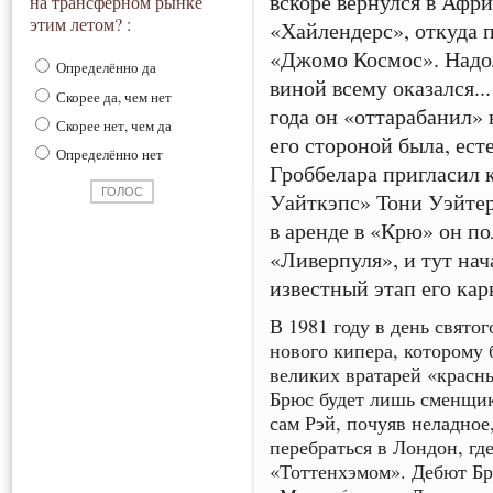
вскоре вернулся в Афри
на трансферном рынке
этим летом? :
«Хайлендерс», откуда
«Джомо Космос». Надол
Определённо да
виной всему оказался..
Скорее да, чем нет
года он «оттарабанил» 
Скорее нет, чем да
его стороной была, ест
Определённо нет
Гроббелара пригласил 
Уайткэпс» Тони Уэйтер
в аренде в «Крю» он п
«Ливерпуля», и тут на
известный этап его кар
В 1981 году в день свято
нового кипера, которому 
великих вратарей «красн
Брюс будет лишь сменщи
сам Рэй, почуяв неладное
перебраться в Лондон, гд
«Тоттенхэмом». Дебют Брю