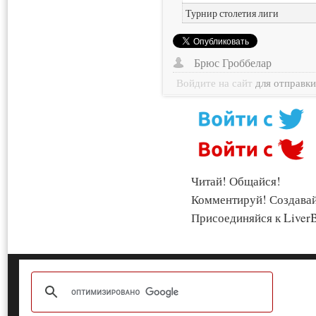
Турнир столетия лиги
Брюс Гроббелар
Войдите на сайт
для отправк
Читай! Общайся!
Комментируй! Создава
Присоединяйся к LiverB