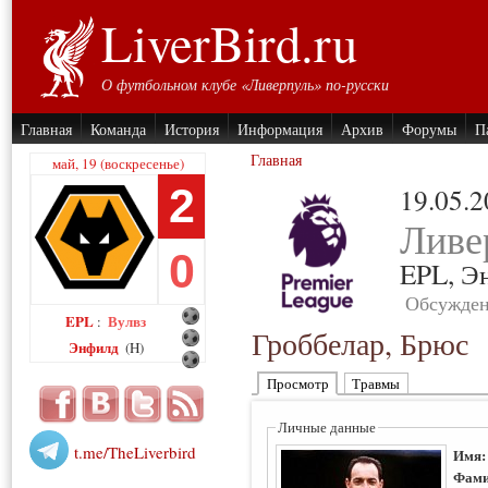
LiverBird.ru
О футбольном клубе «Ливерпуль» по-русски
Главная
Команда
История
Информация
Архив
Форумы
П
Главная
май, 19 (воскресенье)
2
19.05.
Ливе
0
EPL,
Э
Обсужден
EPL
Вулвз
:
Гроббелар, Брюс
Энфилд
(H)
Просмотр
Травмы
Личные данные
t.me/TheLiverbird
Имя
Фами