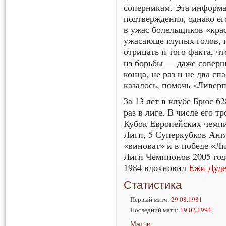
соперникам. Эта информа
подтверждения, однако ег
в ужас болельщиков «кра
ужасающе глупых голов,
отрицать и того факта, ч
из борьбы — даже соверш
конца, не раз и не два сп
казалось, помочь «Ливер
За 13 лет в клубе Брюс 62
раз в лиге. В числе его т
Кубок Европейских чемпи
Лиги, 5 Суперкубков Англ
«виноват» и в победе «Л
Лиги Чемпионов 2005 го
1984 вдохновил
Ежи Дуде
Статистика
Первый матч:
29.08.1981
Последний матч:
19.02.1994
Матчи