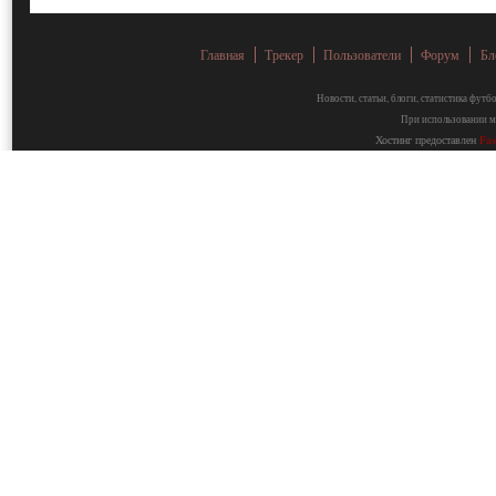
Главная
Трекер
Пользователи
Форум
Бл
Новости, статьи, блоги, статистика фут
При использовании ма
Хостинг предоставлен
Fa