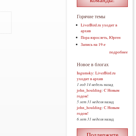
Горячие темы
LiverBird.ru уходит в
архив
Пора взрослеть, Юрген
Запись на 19-е
подробнее
Новое в блогах
Ingumsky
:
LiverBird.ru
уходит в архив
1 год 14 недель
назад
john_houlding
:
C Новым
годом!
5 лет 31 неделя
назад
john_houlding
:
С Новым
годом!
6 лет 31 неделя
назад
Поддержите