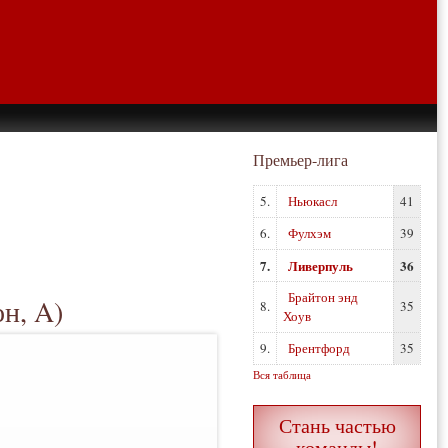
Премьер-лига
5.
Ньюкасл
41
6.
Фулхэм
39
7.
Ливерпуль
36
Брайтон энд
н, A)
8.
35
Хоув
9.
Брентфорд
35
Вся таблица
Стань частью
команды!