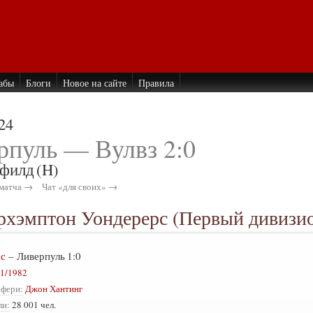
абы
Блоги
Новое на сайте
Правила
24
рпуль — Вулвз 2:0
филд
(H)
матча →
Чат «для своих» →
ерхэмптон Уондерерс (Первый дивизио
рс
–
Ливерпуль
1:0
1/1982
ефери:
Джон Хантинг
ли:
28 001 чел.