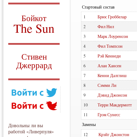
Стартовый состав
О том, когда появился
и зачем нужен
Бойкот
1
Брюс Гроббелар
The Sun
2
Фил Нил
Для тех, у кого всё ещё остались
3
Марк Лоуренсон
вопросы
4
Фил Томпсон
Русский перевод
Стивен
5
Рэй Кеннеди
Джеррард
6
Алан Хансен
Моя история
7
Кенни Далглиш
8
Сэмми Ли
9
Дэвид Джонсон
10
Терри Макдермотт
11
Грэм Сунесс
Замены
Довольны ли вы
работой «Ливерпуля»
12
Крэйг Джонстон