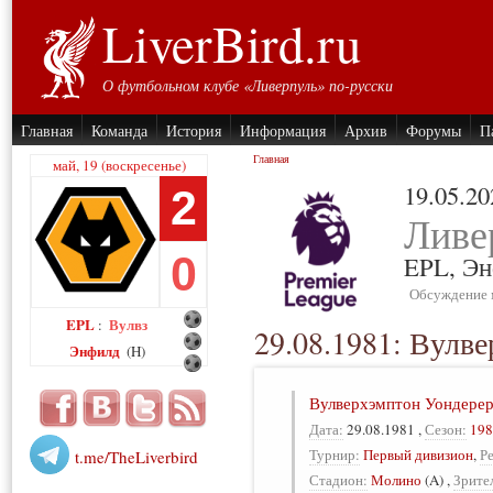
LiverBird.ru
О футбольном клубе «Ливерпуль» по-русски
Главная
Команда
История
Информация
Архив
Форумы
П
Главная
май, 19 (воскресенье)
19.05.20
2
Ливе
0
EPL,
Эн
Обсуждение 
EPL
Вулвз
:
29.08.1981: Вулв
Энфилд
(H)
Вулверхэмптон Уондере
Дата:
29.08.1981
,
Сезон:
198
Турнир:
Первый дивизион
,
Р
t.me/TheLiverbird
Стадион:
Молино
(A)
,
Зрите