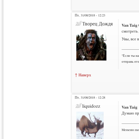
Пт, 31/08/2018 - 12:23
Творец Дождя
Van Taig
смотреть
Увы, все 
___________
"Если ты н
отправь ег
↑ Наверх
Пт, 31/08/2018 - 12:28
liquidozz
Van Taig
Думаю про
___________
Memento mo