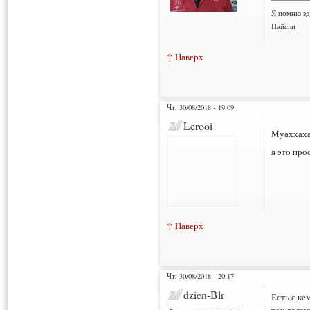
Я помню зд
Пэйсли
↑ Наверх
Чт, 30/08/2018 - 19:09
Lerooi
Муаххах
я это про
↑ Наверх
Чт, 30/08/2018 - 20:17
dzien-Blr
Есть с ке