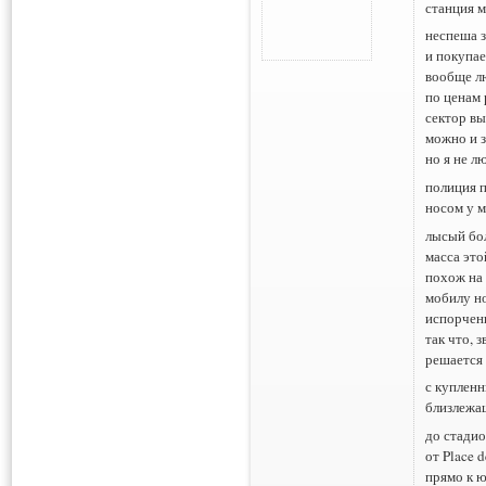
станция м
неспеша з
и покупае
вообще л
по ценам 
сектор вы
можно и з
но я не л
полиция п
носом у 
лысый бо
масса это
похож на 
мобилу но
испорчен
так что, 
решается
с куплен
близлежа
до стади
от Place 
прямо к ю