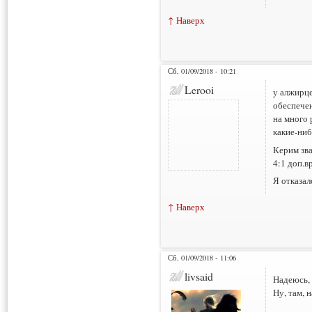
↑ Наверх
Сб, 01/09/2018 - 10:21
Lerooi
у алжирце
обеспечен
на много 
какие-ни
Керим зва
4:1 доп.вр
Я отказал
↑ Наверх
Сб, 01/09/2018 - 11:06
livsaid
Надеюсь, 
Ну, там, 