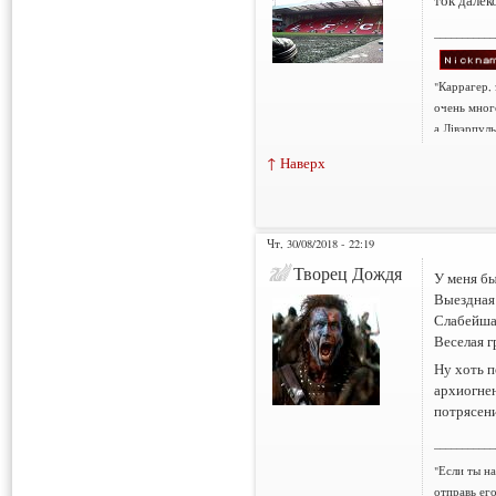
ток далек
___________
"Каррагер,
очень мног
а Лівэрпуль
↑ Наверх
Чт, 30/08/2018 - 22:19
Творец Дождя
У меня б
Выездная
Слабейшая
Веселая г
Ну хоть п
архиогнен
потрясени
___________
"Если ты н
отправь ег