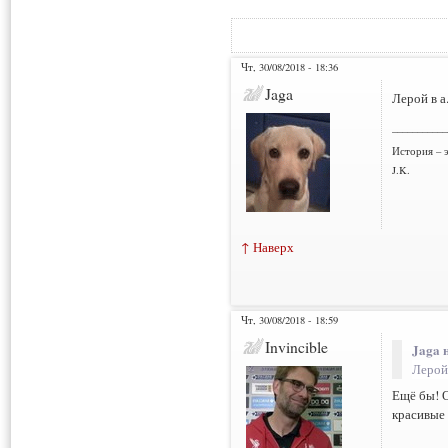
Чт, 30/08/2018 - 18:36
Jaga
Лерой в а.
___________
История – э
J.K.
↑ Наверх
Чт, 30/08/2018 - 18:59
Invincible
Jaga 
Лерой 
Ещё бы! О
красивые 
___________