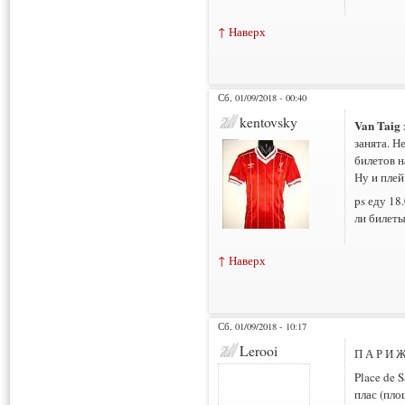
↑ Наверх
Сб, 01/09/2018 - 00:40
kentovsky
Van Taig
занята. Н
билетов н
Ну и плей
ps еду 18
ли билеты
↑ Наверх
Сб, 01/09/2018 - 10:17
Lerooi
П А Р И 
Place de 
плас (пло