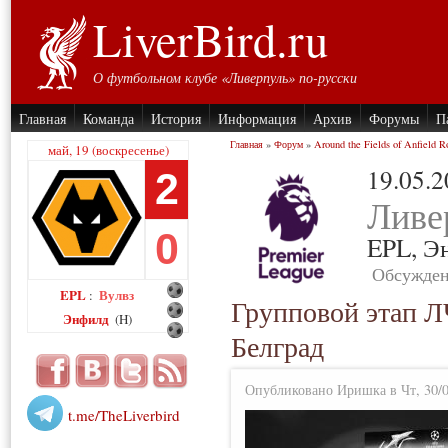
LiverBird.ru
О футбольном клубе «Ливерпуль» по-русски
Главная
Команда
История
Информация
Архив
Форумы
П
Главная
»
Форум
»
Around the Fields of Anfield R
май, 19 (воскресенье)
19.05.
2
Ливе
0
EPL,
Э
Обсужден
EPL
Вулвз
:
Групповой этап Л
Энфилд
(H)
Белград
Опубликовано Иришка в Чт, 30/0
t.me/TheLiverbird