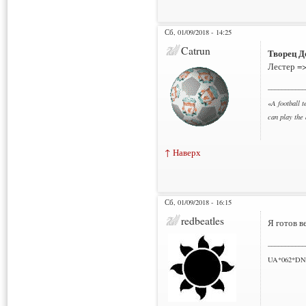
Сб, 01/09/2018 - 14:25
Catrun
Творец Д
Лестер =
___________
«
A football t
can play the
↑ Наверх
Сб, 01/09/2018 - 16:15
redbeatles
Я готов в
___________
UA*062*DN