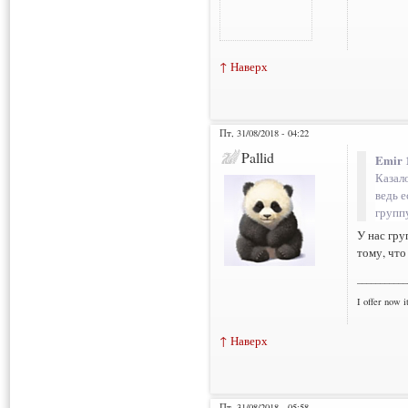
↑ Наверх
Пт, 31/08/2018 - 04:22
Pallid
Emir 
Казал
ведь 
группу
У нас гру
тому, что
___________
I offer now it
↑ Наверх
Пт, 31/08/2018 - 05:58