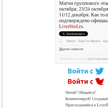
Матчи группового этап
октября, 23/24 октября
11/12 декабря. Как то
подтверждено официа
Liverbird.ru
.
Наполи
Пари Сен-Жермен
Црв
Другие новости
Войдите на сайт
для отправк
Читай! Общайся!
Комментируй! Создава
Присоединяйся к LiverB