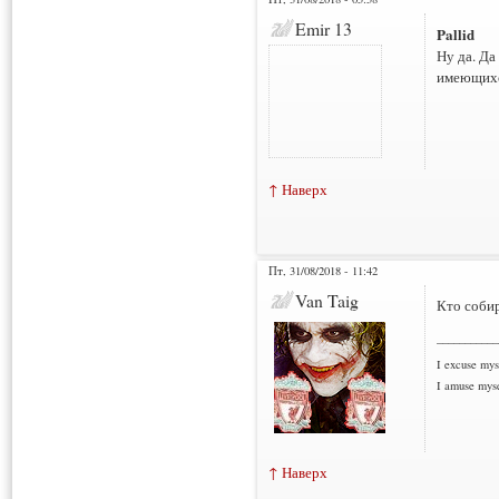
Emir 13
Pallid
Ну да. Да
имеющихс
↑ Наверх
Пт, 31/08/2018 - 11:42
Van Taig
Кто собир
___________
I excuse myse
I amuse myse
↑ Наверх