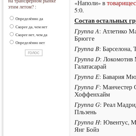
на трансферном рынке
«Наполи» в
товарищес
этим летом? :
5:0.
Состав остальных гр
Определённо да
Скорее да, чем нет
Группа A
: Атлетико М
Скорее нет, чем да
Брюгге
Определённо нет
Группа B
: Барселона,
Группа D
: Локомотив 
Галатасарай
Группа E
: Бавария Мю
Группа F
: Манчестер 
Хоффенхайм
Группа G
: Реал Мадр
Пльзень
Группа H
: Ювентус, М
Янг Бойз