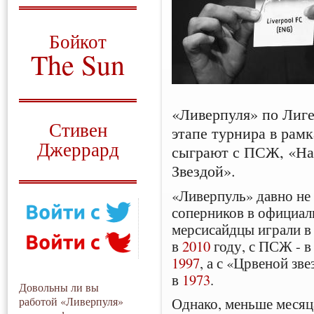
О том, когда появился
и зачем нужен
Бойкот
The Sun
Для тех, у кого всё ещё остались
вопросы
«Ливерпуля» по Лиге
Русский перевод
Стивен
этапе турнира в рам
Джеррард
сыграют с ПСЖ, «На
Звездой».
Моя история
«Ливерпуль» давно не 
соперников в официал
мерсисайдцы играли в
в
2010
году, с ПСЖ - в
1997
, а с «Црвеной зв
в
1973
.
Довольны ли вы
Однако, меньше месяца
работой «Ливерпуля»