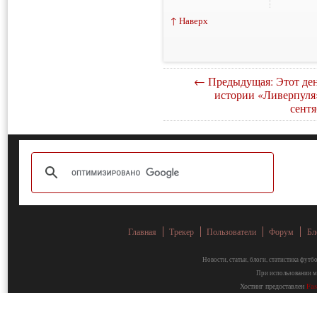
↑ Наверх
← Предыдущая: Этот ден
истории «Ливерпуля»
сентя
Главная
Трекер
Пользователи
Форум
Бл
Новости, статьи, блоги, статистика фут
При использовании ма
Хостинг предоставлен
Fa