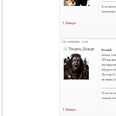
___________
Если проти
понимания.
↑ Наверх
Сб, 01/09/2018 - 13:28
Творец Дождя
livsaid
ахаха, сп
ЛЧ им кон
посерьезн
обурел от
Лестер 0-
не вижу п
___________
"Если ты н
отправь ег
↑ Наверх