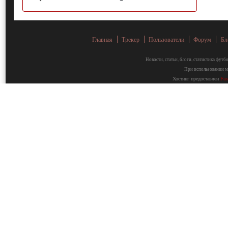
Главная
Трекер
Пользователи
Форум
Бл
Новости, статьи, блоги, статистика фут
При использовании ма
Хостинг предоставлен
Fa