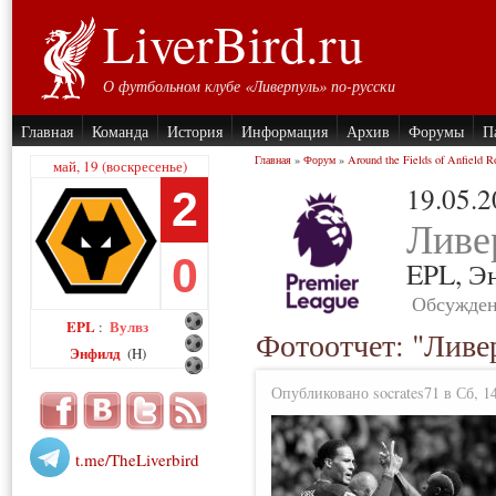
LiverBird.ru
О футбольном клубе «Ливерпуль» по-русски
Главная
Команда
История
Информация
Архив
Форумы
П
Главная
»
Форум
»
Around the Fields of Anfield R
май, 19 (воскресенье)
19.05.
2
Ливе
0
EPL,
Э
Обсужден
EPL
Вулвз
:
Фотоотчет: "Ливе
Энфилд
(H)
Опубликовано socrates71 в Сб, 14
t.me/TheLiverbird