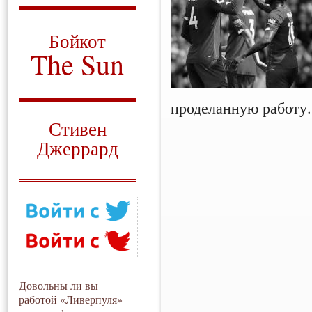
О том, когда появился
и зачем нужен
Бойкот
The Sun
Для тех, у кого всё ещё остались
вопросы
проделанную работу.
Русский перевод
Стивен
Джеррард
Моя история
Довольны ли вы
работой «Ливерпуля»