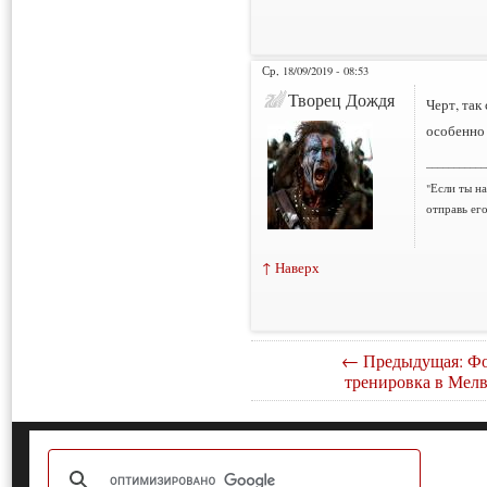
Ср, 18/09/2019 - 08:53
Творец Дождя
Черт, так
особенно
___________
"Если ты н
отправь ег
↑ Наверх
← Предыдущая: Фо
тренировка в Мелв