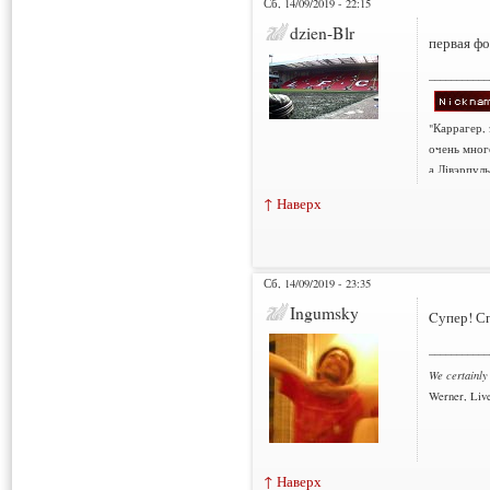
Сб, 14/09/2019 - 22:15
dzien-Blr
первая фо
___________
"Каррагер,
очень мног
а Лівэрпуль
↑ Наверх
Сб, 14/09/2019 - 23:35
Ingumsky
Cупер! С
___________
We certainly
Werner, Live
↑ Наверх