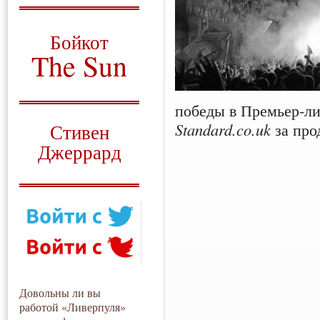
О том, когда появился
и зачем нужен
Бойкот
The Sun
Для тех, у кого всё ещё остались
вопросы
победы в Премьер-ли
Русский перевод
Standard.co.uk
за про
Стивен
Джеррард
Моя история
Довольны ли вы
работой «Ливерпуля»