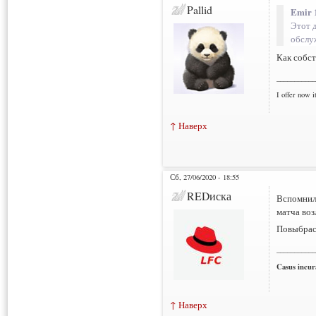
Pallid
Emir 
Этот 
обслу
Как собс
___________
I offer now it
↑ Наверх
Сб, 27/06/2020 - 18:55
REDиска
Вспомнил
матча воз
Повыбрас
___________
Casus incura
↑ Наверх