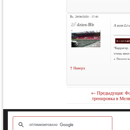
Вс, 28/06/2020 - 17:40
dzien-Blr
А вот Liv
___________
"Каррагер,
очень мног
а Лівэрпуль
↑ Наверх
← Предыдущая: Фо
тренировка в Мелв