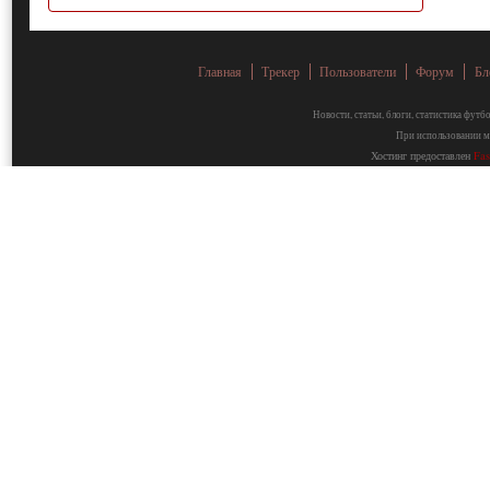
Главная
Трекер
Пользователи
Форум
Бл
Новости, статьи, блоги, статистика фут
При использовании ма
Хостинг предоставлен
Fa