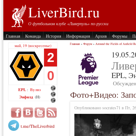
LiverBird.ru
О футбольном клубе «Ливерпуль» по-русски
Главная
Команда
История
Информация
Архив
Форумы
П
Главная
»
Форум
»
Around the Fields of Anfield R
май, 19 (воскресенье)
19.05.
2
Ливе
0
EPL,
Э
Обсужден
EPL
Вулвз
:
Фото+Видео: Запо
Энфилд
(H)
Опубликовано socrates71 в Пт, 26
t.me/TheLiverbird