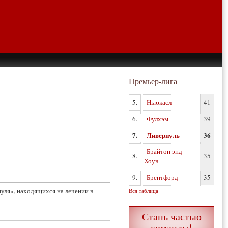
Премьер-лига
5.
Ньюкасл
41
6.
Фулхэм
39
7.
Ливерпуль
36
Брайтон энд
8.
35
Хоув
9.
Брентфорд
35
уля», находящихся на лечении в
Вся таблица
Стань частью
команды!