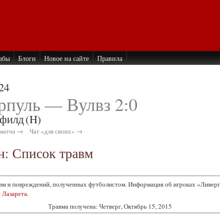
абы
Блоги
Новое на сайте
Правила
24
рпуль — Вулвз 2:0
филд
(H)
матча →
Чат «для своих» →
н: Список травм
вм и повреждений, полученных футболистом. Информация об игроках «Ливерп
е
Лазарета
.
Травма получена:
Четверг, Октябрь 15, 2015