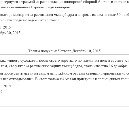
ер
вернулся с травмой из расположения юниорской сборной Англии, в составе 
ю часть чемпионата Европы среди юниоров.
олтора месяца из-за растяжения мышц бедра и впервые вышел на поле 30 нояб
ионата среди молодёжных составов.
5, 2015
брь 30, 2015
Травма получена:
Четверг, Декабрь 10, 2015
дколенного сухожилия после своего короткого появления на поле в составе «
 том, что у игрока растяжение задних мышц бедра, стало известно 16 декабря.
пропустить матчи на самом напряжённом отрезке сезона, и первоначально со
ия всё откладывались. В итоге только к 4 мая он приступил к полноценным тре
0, 2015
16