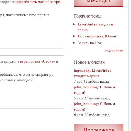
которой
он провёл пять матчей за три
ря, появившись в игре против
Горячие темы
LiverBird.ru уходит в
архив
Пора взрослеть, Юрген
Запись на 19-е
подробнее
Ливерпуля» в
игре против «Сьона»
в
Новое в блогах
Ingumsky
:
LiverBird.ru
общалось, что он не сыграет до
уходит в архив
нировкам с командой.
1 год 14 недель
назад
john_houlding
:
C Новым
годом!
5 лет 31 неделя
назад
john_houlding
:
С Новым
годом!
6 лет 31 неделя
назад
Поддержите