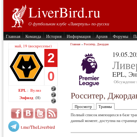
LiverBird.ru
О футбольном клубе «Ливерпуль» по-русски
Главная
Команда
История
Информация
Архив
Форумы
П
Главная
»
Росситер, Джордан
май, 19 (воскресенье)
19.05.20
2
Ливе
0
EPL,
Эн
Обсуждение 
EPL
Вулвз
:
Росситер, Джорда
Энфилд
(H)
Просмотр
Травмы
Полный список имеющихся в базе тра
данный момент, доступна на страниц
t.me/TheLiverbird