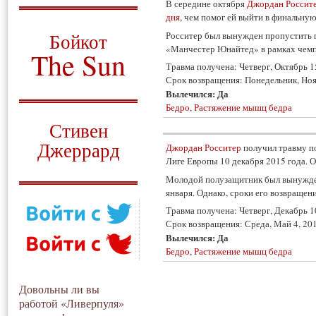
В середине октября
Джордан Россит
дня
, чем помог ей выйти в финальну
О том, когда появился
и зачем нужен
Росситер был вынужден пропустить п
Бойкот
«Манчестер Юнайтед» в рамках чемп
The Sun
Травма получена:
Четверг, Октябрь 1
Срок возвращения:
Понедельник, Ноя
Для тех, у кого всё ещё остались
вопросы
Вылечился: Да
Бедро
,
Растяжение мышц бедра
Русский перевод
Стивен
Джеррард
Джордан Росситер
получил травму по
Лиге Европы 10 декабря 2015 года. О
Моя история
Молодой полузащитник был вынужден 
января. Однако, сроки его возвращен
Травма получена:
Четверг, Декабрь 1
Срок возвращения:
Среда, Май 4, 20
Вылечился: Да
Бедро
,
Растяжение мышц бедра
Довольны ли вы
работой «Ливерпуля»