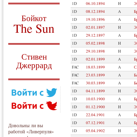
1D
06.10.1894
H
Э
О том, когда появился
1D
08.12.1894
A
Б
и зачем нужен
Бойкот
1D
19.10.1896
A
Б
The Sun
1D
02.01.1897
H
Э
1D
29.12.1897
A
Б
Для тех, у кого всё ещё остались
вопросы
1D
05.02.1898
H
Э
Русский перевод
1D
29.10.1898
H
Э
Стивен
1D
02.01.1899
A
Б
Джеррард
FAC
18.03.1899
A
С
Моя история
FAC
23.03.1899
A
Б
FAC
30.03.1899
A
Б
1D
04.11.1899
H
Э
1D
10.03.1900
A
Б
1D
01.12.1900
H
Э
1D
22.04.1901
A
Б
1D
07.12.1901
A
Б
Довольны ли вы
1D
05.04.1902
H
Э
работой «Ливерпуля»