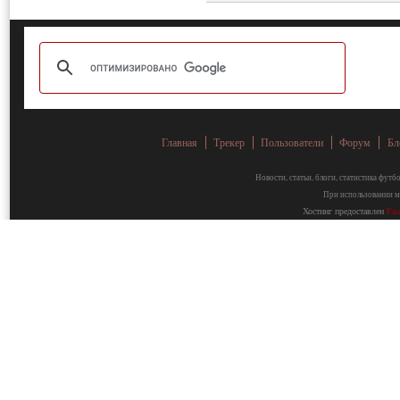
Главная
Трекер
Пользователи
Форум
Бл
Новости, статьи, блоги, статистика фут
При использовании ма
Хостинг предоставлен
Fa