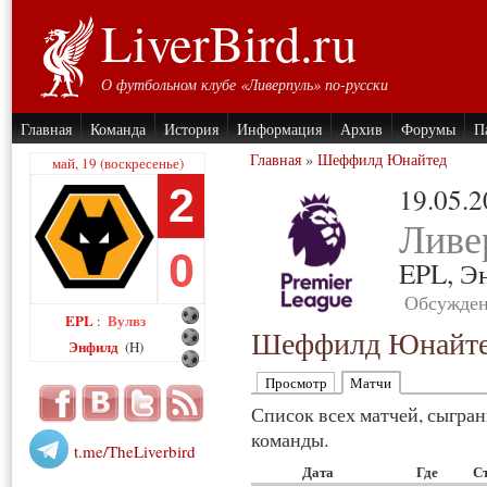
LiverBird.ru
О футбольном клубе «Ливерпуль» по-русски
Главная
Команда
История
Информация
Архив
Форумы
П
Главная
»
Шеффилд Юнайтед
май, 19 (воскресенье)
2
19.05.
Ливе
0
EPL,
Э
Обсужден
EPL
Вулвз
:
Шеффилд Юнайт
Энфилд
(H)
Просмотр
Матчи
Список всех матчей, сыгра
команды.
t.me/TheLiverbird
Дата
Где
С