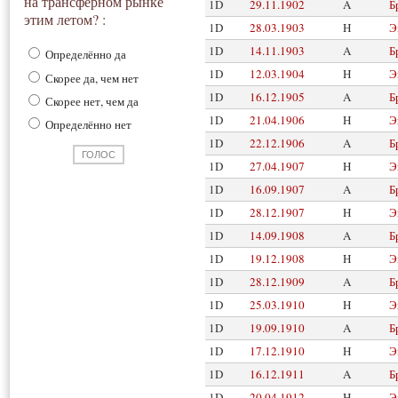
на трансферном рынке
1D
29.11.1902
A
Б
этим летом? :
1D
28.03.1903
H
Э
1D
14.11.1903
A
Б
Определённо да
1D
12.03.1904
H
Э
Скорее да, чем нет
1D
16.12.1905
A
Б
Скорее нет, чем да
1D
21.04.1906
H
Э
Определённо нет
1D
22.12.1906
A
Б
1D
27.04.1907
H
Э
1D
16.09.1907
A
Б
1D
28.12.1907
H
Э
1D
14.09.1908
A
Б
1D
19.12.1908
H
Э
1D
28.12.1909
A
Б
1D
25.03.1910
H
Э
1D
19.09.1910
A
Б
1D
17.12.1910
H
Э
1D
16.12.1911
A
Б
1D
20.04.1912
H
Э