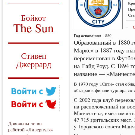
Кра
О том, когда появился
Про
и зачем нужен
Ста
Бойкот
The Sun
C
Год основания:
Для тех, у кого всё ещё остались
1880
вопросы
Образованный в 1880 г
Маркс» в 1887 году н
Русский перевод
Стивен
переименован в Футбо
Джеррард
на Гайд Роуд. С 1894 г
название — «Манчесте
Моя история
В 1970 году «Сити» стал обла
обыграв в финале турнира со 
С 2002 года клуб перееха
на расположенный на вос
Манчестер», вместимост
47 715 зрительских мест
Довольны ли вы
у Городского совета Манч
работой «Ливерпуля»