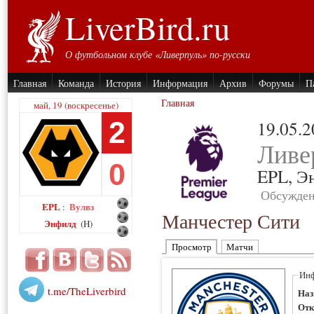
LiverBird.ru
О футбольном клубе «Ливерпуль» по-русски
Главная
Команда
История
Информация
Архив
Форумы
П
Главная
май, 19 (воскресенье)
2
19.05.
Ливе
0
EPL,
Э
Обсужден
EPL
Вулвз
:
Манчестер Сити
Энфилд
(H)
Просмотр
Матчи
Инф
t.me/TheLiverbird
Наз
Отк