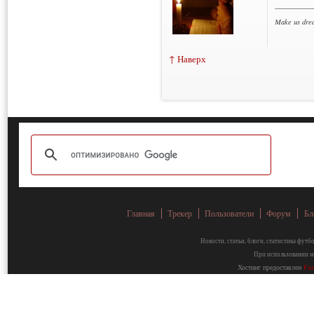
___________
Make us dre
↑ Наверх
Главная
Трекер
Пользователи
Форум
Бл
Новости, статьи, блоги, статистика фут
При использовании ма
Хостинг предоставлен
Fa