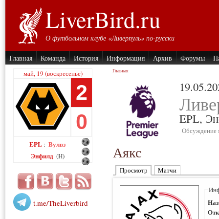
LiverBird.ru
О футбольном клубе «Ливерпуль» по-русски
Главная
Команда
История
Информация
Архив
Форумы
П
Главная
май, 19 (воскресенье)
19.05.20
2
Ливе
0
EPL,
Эн
Обсуждение 
EPL
Вулвз
:
Аякс
Энфилд
(H)
Просмотр
Матчи
Инф
Наз
t.me/TheLiverbird
Отк