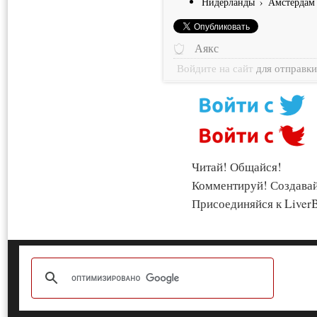
Нидерланды
›
Амстердам
Аякс
Войдите на сайт
для отправк
Читай! Общайся!
Комментируй! Создава
Присоединяйся к LiverB