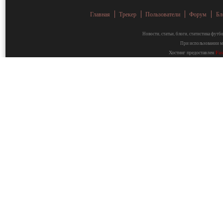
Главная
Трекер
Пользователи
Форум
Бл
Новости, статьи, блоги, статистика фут
При использовании ма
Хостинг предоставлен
Fa