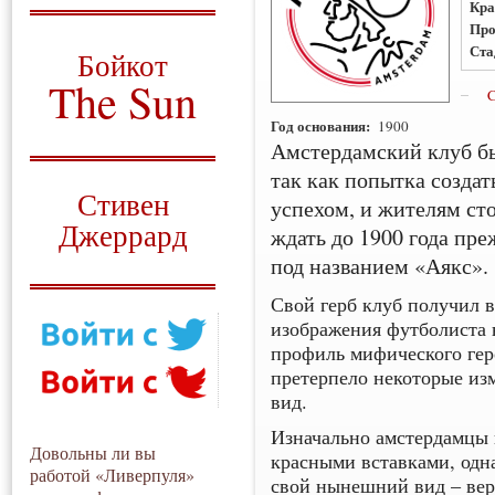
Кра
Про
О том, когда появился
и зачем нужен
Ста
Бойкот
The Sun
C
Год основания:
1900
Для тех, у кого всё ещё остались
вопросы
Амстердамский клуб бы
так как попытка создат
Русский перевод
Стивен
успехом, и жителям ст
Джеррард
ждать до 1900 года пре
под названием «Аякс».
Моя история
Свой герб клуб получил в
изображения футболиста 
профиль мифического гер
претерпело некоторые из
вид.
Изначально амстердамцы 
Довольны ли вы
красными вставками, одн
работой «Ливерпуля»
свой нынешний вид – вер