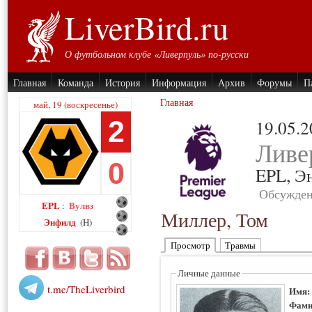
LiverBird.ru
О футбольном клубе «Ливерпуль» по-русски
Главная
Команда
История
Информация
Архив
Форумы
П
Главная
май, 19 (воскресенье)
2
19.05.
Ливе
0
EPL,
Э
Обсужден
EPL
Вулвз
:
Миллер, Том
Энфилд
(H)
Просмотр
Травмы
Личные данные
t.me/TheLiverbird
Имя
Фами