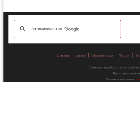
Главная
Трекер
Пользователи
Форум
Бл
Новости, статьи, блоги, статистика фут
При использовании ма
Хостинг предоставлен
Fa