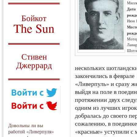
Милл
О том, когда появился
Дата
и зачем нужен
рожд
Бойкот
Июн 
The Sun
Мест
рожд
Для тех, у кого всё ещё остались
Моте
вопросы
Лана
Русский перевод
Шотл
Стивен
Джеррард
нескольких шотландски
Моя история
закончились в феврале 
«Ливерпуль» и сразу же
выйдя на поле в поеди
протяжении двух след
одним из лучших игроко
добралась до своего пе
сожалению, в поединке
Довольны ли вы
«красные» уступили с
работой «Ливерпуля»