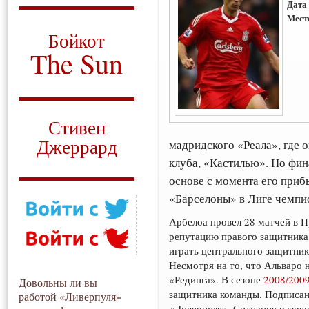
Дата
Мест
О том, когда появился
и зачем нужен
Бойкот
The Sun
Для тех, у кого всё ещё остались
вопросы
Русский перевод
Стивен
Джеррард
мадридского «Реала», где о
клуба, «Кастилью». Но фин
Моя история
основе с момента его приб
«Барселоны» в Лиге чемпио
Арбелоа провел 28 матчей в П
репутацию правого защитника,
играть центрального защитник
Несмотря на то, что Альваро н
«Рединга». В сезоне
2008/200
Довольны ли вы
защитника команды. Подписа
работой «Ливерпуля»
«Ливерпуле». Ситуация разреш