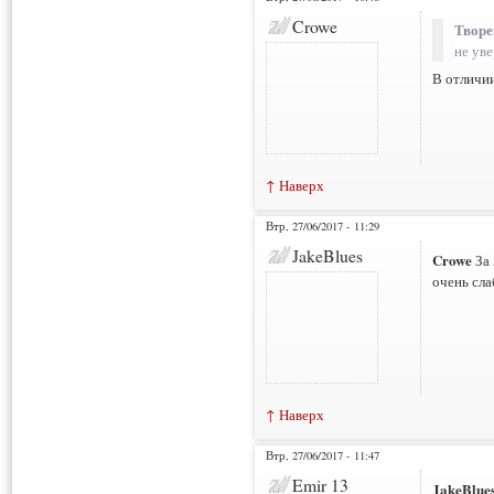
Crowe
Творе
не ув
В отличии
↑ Наверх
Втр, 27/06/2017 - 11:29
JakeBlues
Crowe
За 
очень сла
↑ Наверх
Втр, 27/06/2017 - 11:47
Emir 13
JakeBlue