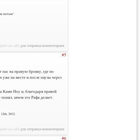
им потом".
дите на сайт
для отправки комментариев
#5
т пас на правую бровку, где по
 уже на месте и после паузы через
а Камп Ноу и, благодаря правой
 понял, зачем это Рафа делает.
12th, 2012.
дите на сайт
для отправки комментариев
#6