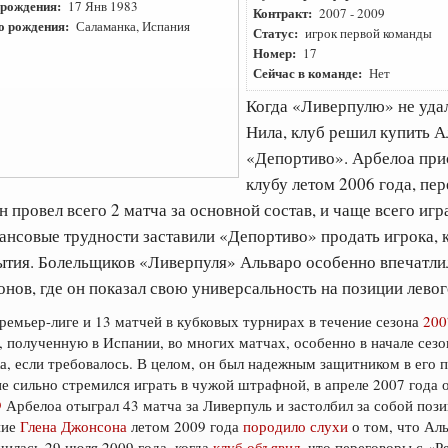
 рождения:
17 Янв 1983
Контракт:
2007
-
2009
о рождения:
Саламанка, Испания
Статус:
игрок первой команды
Номер:
17
Сейчас в команде:
Нет
Когда «Ливерпулю» не уда
Нила, клуб решил купить А
«Депортиво». Арбелоа при
клубу летом 2006 года, пе
н провел всего 2 матча за основной состав, и чаще всего иг
ансовые трудности заставили «Депортиво» продать игрока, 
ытия. Болельщиков «Ливерпуля» Альваро особенно впечатлил
нов, где он показал свою универсальность на позиции левог
ремьер-лиге и 13 матчей в кубковых турнирах в течение сезона
200
 полученную в Испании, во многих матчах, особенно в начале сезон
а, если требовалось. В целом, он был надежным защитником в его 
е сильно стремился играть в чужой штрафной, в апреле 2007 года о
9
Арбелоа отыграл 43 матча за Ливерпуль и застолбил за собой поз
ние
Глена Джонсона
летом 2009 года
породило слухи
о том, что Аль
илась 29 июля 2009 года, когда
клуб объявил
, что переговоры с «