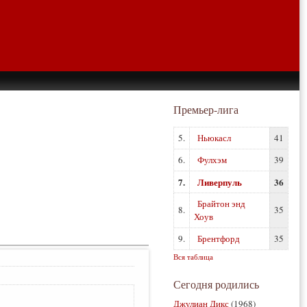
Премьер-лига
5.
Ньюкасл
41
6.
Фулхэм
39
7.
Ливерпуль
36
Брайтон энд
8.
35
Хоув
9.
Брентфорд
35
Вся таблица
Сегодня родились
Джулиан Дикс
(1968)