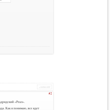
+100500 OFF
#2
адридский «Реал».
да. Как я понимаю, все идет