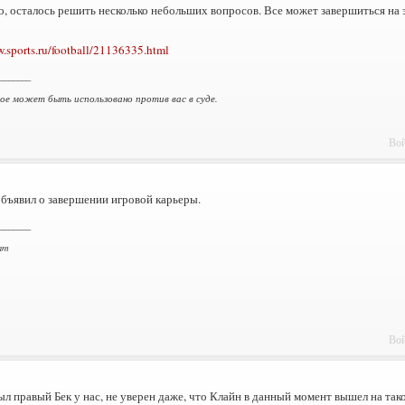
, осталось решить несколько небольших вопросов. Все может завершиться на э
w.sports.ru/football/21136335.html
_______
ное может быть использовано против вас в суде.
Вой
бъявил о завершении игровой карьеры.
_______
am
Вой
л правый Бек у нас, не уверен даже, что Клайн в данный момент вышел на так