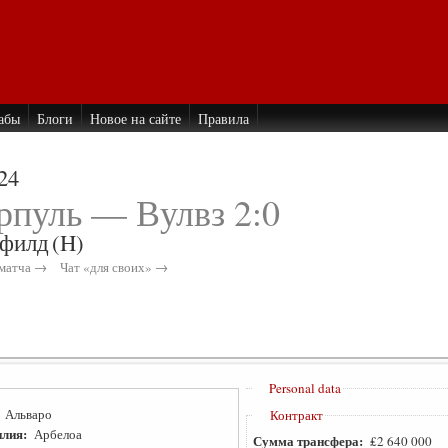
абы
Блоги
Новое на сайте
Правила
24
рпуль — Вулвз 2:0
филд
(H)
матча →
Чат «для своих» →
Personal data
:
Альваро
Контракт
лия:
Арбелоа
Сумма трансфера:
₤2 640 000