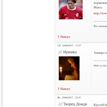
нормально
Marca.
http://ww
___________
Все сказан
↑ Наверх
Сб, 24/06/2017 - 13:27
Иришка
Альваро о
___________
Make us dre
↑ Наверх
Вс, 25/06/2017 - 22:47
Творец Дождя
Крутой бы