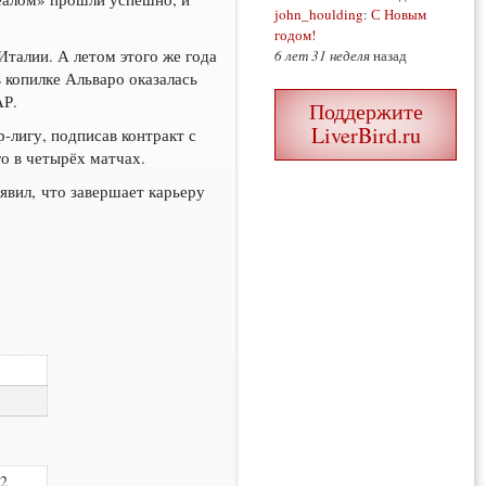
john_houlding
:
С Новым
годом!
талии. А летом этого же года
6 лет 31 неделя
назад
в копилке Альваро оказалась
АР.
Поддержите
LiverBird.ru
р-лигу, подписав контракт с
о в четырёх матчах.
явил, что завершает карьеру
2