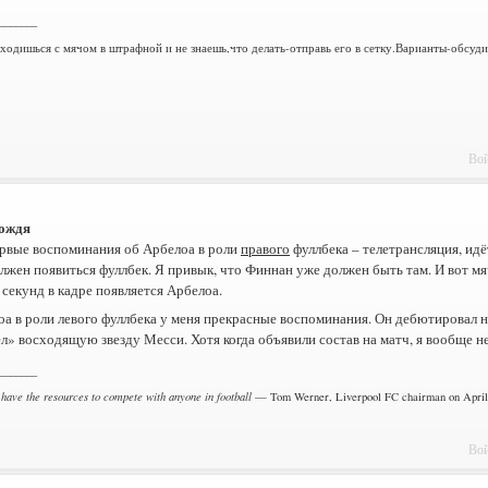
_______
аходишься с мячом в штрафной и не знаешь,что делать-отправь его в сетку.Варианты-обсуд
Вой
ождя
ервые воспоминания об Арбелоа в роли
правого
фуллбека – телетрансляция, идё
лжен появиться фуллбек. Я привык, что Финнан уже должен быть там. И вот мяч
 секунд в кадре появляется Арбелоа.
а в роли левого фуллбека у меня прекрасные воспоминания. Он дебютировал н
ел» восходящую звезду Месси. Хотя когда объявили состав на матч, я вообще не
_______
 have the resources to compete with anyone in football
— Tom Werner, Liverpool FC chairman on April 
Вой