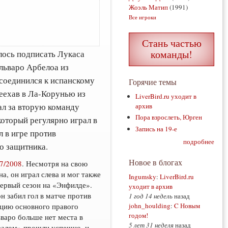
Жоэль Матип
(1991)
Все игроки
Стань частью
команды!
лось подписать Лукаса
льваро Арбелоа из
соединился к испанскому
Горячие темы
реехав в Ла-Корунью из
LiverBird.ru уходит в
рал за вторую команду
архив
Пора взрослеть, Юрген
который регулярно играл в
Запись на 19-е
 в игре против
подробнее
о защитника.
Новое в блогах
7/2008
. Несмотря на свою
а, он играл слева и мог также
Ingumsky
:
LiverBird.ru
первый сезон на «Энфилде».
уходит в архив
н забил гол в матче против
1 год 14 недель
назад
john_houlding
:
C Новым
ицию основного правого
годом!
варо больше нет места в
5 лет 31 неделя
назад
Реалом» прошли успешно, и