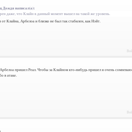
ц Дождя написал(а):
ерен даже, что Клайн в данный момент вышел на такой же уровень.
 от Клайна, Арбелоа и близко не был так стабилен, как Нэйт.
Вой
Арбелоа пришел Реал. Чтобы за Клайном кто-нибудь пришел я очень сомневаюс
бо в атаке.
Вой
s