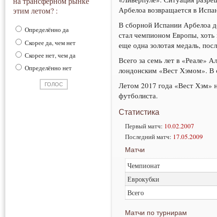
на трансферном рынке
Арбелоа возвращается в Испан
этим летом? :
В сборной Испании Арбелоа де
Определённо да
стал чемпионом Европы, хоть 
Скорее да, чем нет
еще одна золотая медаль, пос
Скорее нет, чем да
Всего за семь лет в «Реале» А
Определённо нет
лондонским «Вест Хэмом». В с
Летом 2017 года «Вест Хэм» н
футболиста.
Статистика
Первый матч:
10.02.2007
Последний матч:
17.05.2009
Матчи
Чемпионат
Еврокубки
Всего
Матчи по турнирам