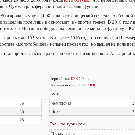
ию. Сумма трансфера составила 3,5 млн. фунтов.
бютировал в марте 2008 года в товарищеской встрече со сборной И
и вышел на поле лишь в одном матче - против греков. В 2010 году 
ле того, как Испания победила на чемпионате мира по футболу в Ю
льваро сыграл 153 матча. В августе 2016 года он вернулся в Премье
оставе «молотобойцев» испанец провёл год, но вышел на поле всег
е стал продлевать контракт защитника, и в конце июня Альваро объ
Первый гол:
07.04.2007
Последний гол:
08.11.2008
Голы
66
Чемпионат
2
26
Всего
2
98
Голы по турнирам
Премьер-лига