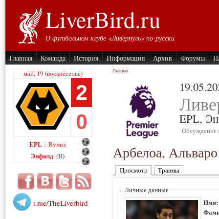
LiverBird.ru
О футбольном клубе «Ливерпуль» по-русски
Главная
Команда
История
Информация
Архив
Форумы
П
Главная
май, 19 (воскресенье)
19.05.20
2
Ливе
0
EPL,
Эн
Обсуждение 
EPL
Вулвз
:
Арбелоа, Альваро
Энфилд
(H)
Просмотр
Травмы
Личные данные
Имя
t.me/TheLiverbird
Фами