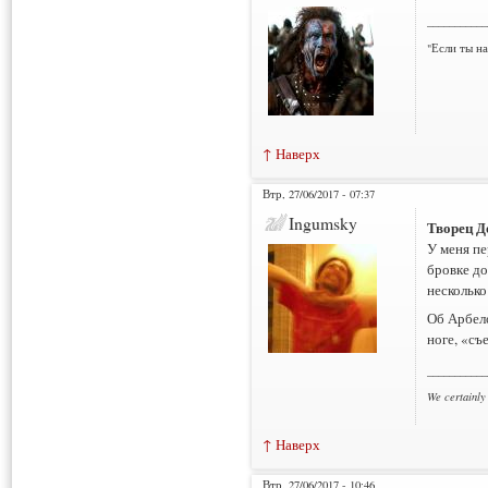
___________
"Если ты н
↑ Наверх
Втр, 27/06/2017 - 07:37
Ingumsky
Творец Д
У меня п
бровке до
несколько
Об Арбело
ноге, «съ
___________
We certainly
↑ Наверх
Втр, 27/06/2017 - 10:46