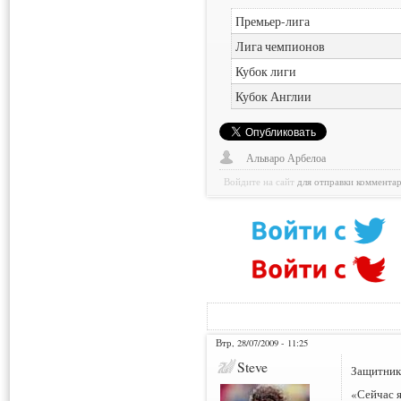
Премьер-лига
Лига чемпионов
Кубок лиги
Кубок Англии
Альваро Арбелоа
Войдите на сайт
для отправки коммента
Втр, 28/07/2009 - 11:25
Steve
Защитник
«Сейчас я