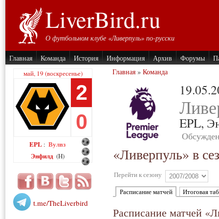
LiverBird.ru
О футбольном клубе «Ливерпуль» по-русски
Главная
Команда
История
Информация
Архив
Форумы
П
Главная
»
Команда
май, 19 (воскресенье)
2
19.05.
Ливе
0
EPL,
Э
Обсужден
EPL
Вулвз
:
«Ливерпуль» в се
Энфилд
(H)
Перейти к сезону
Расписание матчей
Итоговая та
t.me/TheLiverbird
Расписание матчей «Л