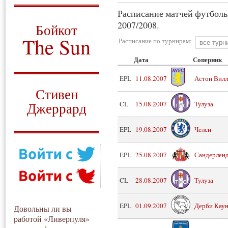
Расписание матчей футболь
О том, когда появился
и зачем нужен
2007/2008.
Бойкот
The Sun
Расписание по турнирам:
Дата
Соперник
Для тех, у кого всё ещё остались
вопросы
EPL
11.08.2007
Астон Вилл
Русский перевод
Стивен
Джеррард
CL
15.08.2007
Тулуза
Моя история
EPL
19.08.2007
Челси
EPL
25.08.2007
Сандерлен
CL
28.08.2007
Тулуза
EPL
01.09.2007
Дерби Кау
Довольны ли вы
работой «Ливерпуля»