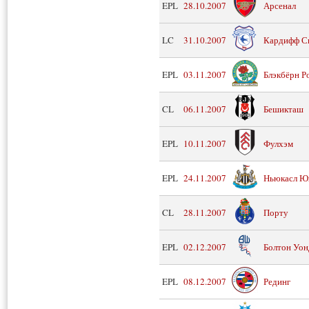
EPL
28.10.2007
Арсенал
LC
31.10.2007
Кардифф С
EPL
03.11.2007
Блэкбёрн Р
CL
06.11.2007
Бешикташ
EPL
10.11.2007
Фулхэм
EPL
24.11.2007
Ньюкасл Ю
CL
28.11.2007
Порту
EPL
02.12.2007
Болтон Уон
EPL
08.12.2007
Рединг