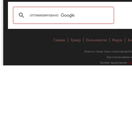
Главная
Трекер
Пользователи
Форум
Бл
Новости, статьи, блоги, статистика фут
При использовании ма
Хостинг предоставлен
Fa