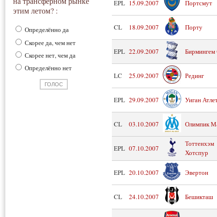
на трансферном рынке
EPL
15.09.2007
Портсмут
этим летом? :
CL
18.09.2007
Порту
Определённо да
Скорее да, чем нет
EPL
22.09.2007
Бирмингем
Скорее нет, чем да
Определённо нет
LC
25.09.2007
Рединг
EPL
29.09.2007
Уиган Атле
CL
03.10.2007
Олимпик М
Тоттенхэм
EPL
07.10.2007
Хотспур
EPL
20.10.2007
Эвертон
CL
24.10.2007
Бешикташ