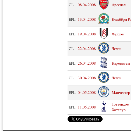
CL
08.04.2008
Арсенал
EPL
13.04.2008
Блэкбёрн Р
EPL
19.04.2008
Фулхэм
CL
22.04.2008
Челси
EPL
26.04.2008
Бирмингем
CL
30.04.2008
Челси
EPL
04.05.2008
Манчестер
Тоттенхэм
EPL
11.05.2008
Хотспур