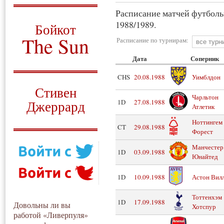
Расписание матчей футболь
О том, когда появился
и зачем нужен
1988/1989.
Бойкот
The Sun
Расписание по турнирам:
Дата
Соперник
Для тех, у кого всё ещё остались
вопросы
CHS
20.08.1988
Уимблдон
Русский перевод
Стивен
Чарльтон
Джеррард
1D
27.08.1988
Атлетик
Моя история
Ноттингем
CT
29.08.1988
Форест
Манчестер
1D
03.09.1988
Юнайтед
1D
10.09.1988
Астон Вил
Тоттенхэм
1D
17.09.1988
Довольны ли вы
Хотспур
работой «Ливерпуля»