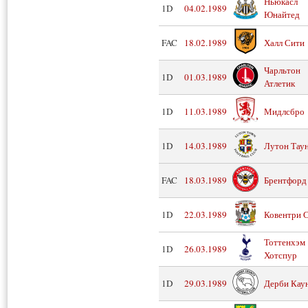
Ньюкасл
1D
04.02.1989
Юнайтед
FAC
18.02.1989
Халл Сити
Чарльтон
1D
01.03.1989
Атлетик
1D
11.03.1989
Мидлсбро
1D
14.03.1989
Лутон Тау
FAC
18.03.1989
Брентфорд
1D
22.03.1989
Ковентри 
Тоттенхэм
1D
26.03.1989
Хотспур
1D
29.03.1989
Дерби Кау