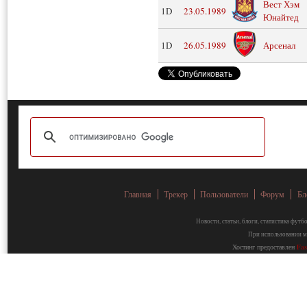
Вест Хэм
1D
23.05.1989
Юнайтед
1D
26.05.1989
Арсенал
Главная
Трекер
Пользователи
Форум
Бл
Новости, статьи, блоги, статистика фут
При использовании ма
Хостинг предоставлен
Fa