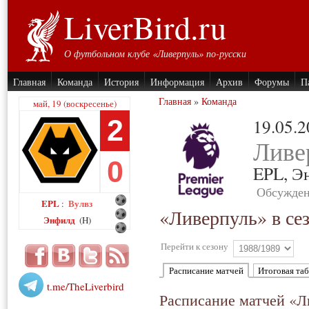
LiverBird.ru
О футбольном клубе «Ливерпуль» по-русски
Главная
Команда
История
Информация
Архив
Форумы
П
Главная
»
Команда
май, 19 (воскресенье)
2
19.05.
Ливе
0
EPL,
Э
Обсужден
EPL
Вулвз
:
«Ливерпуль» в се
Энфилд
(H)
Перейти к сезону
Расписание матчей
Итоговая та
t.me/TheLiverbird
Расписание матчей «Л