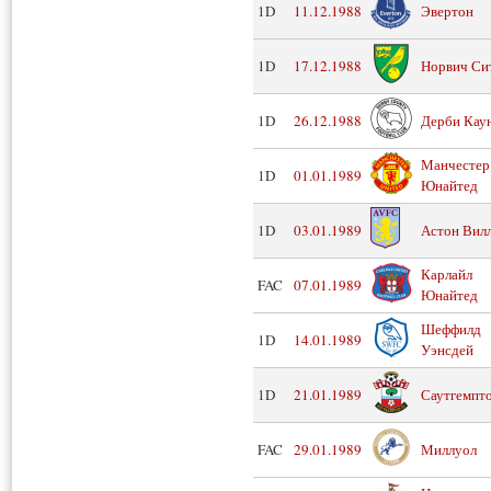
1D
11.12.1988
Эвертон
1D
17.12.1988
Норвич Си
1D
26.12.1988
Дерби Кау
Манчестер
1D
01.01.1989
Юнайтед
1D
03.01.1989
Астон Вил
Карлайл
FAC
07.01.1989
Юнайтед
Шеффилд
1D
14.01.1989
Уэнсдей
1D
21.01.1989
Саутгемпт
FAC
29.01.1989
Миллуол