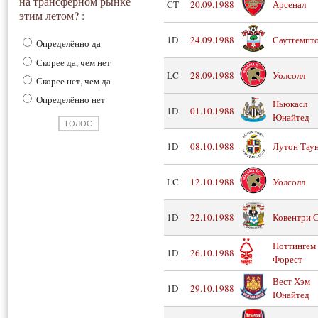
на трансферном рынке
CT
20.09.1988
Арсенал
этим летом? :
1D
24.09.1988
Саутгемпт
Определённо да
Скорее да, чем нет
LC
28.09.1988
Уолсолл
Скорее нет, чем да
Определённо нет
Ньюкасл
1D
01.10.1988
Юнайтед
1D
08.10.1988
Лутон Тау
LC
12.10.1988
Уолсолл
1D
22.10.1988
Ковентри 
Ноттингем
1D
26.10.1988
Форест
Вест Хэм
1D
29.10.1988
Юнайтед