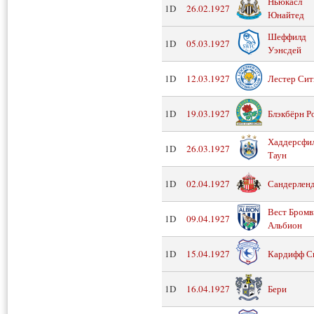
Ньюкасл
1D
26.02.1927
Юнайтед
Шеффилд
1D
05.03.1927
Уэнсдей
1D
12.03.1927
Лестер Сит
1D
19.03.1927
Блэкбёрн Р
Хаддерсфи
1D
26.03.1927
Таун
1D
02.04.1927
Сандерлен
Вест Бромв
1D
09.04.1927
Альбион
1D
15.04.1927
Кардифф С
1D
16.04.1927
Бери