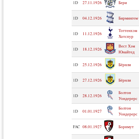
1D
27.11.1926
Бери
1D
04.12.1926
Бирмингем
Тоттенхэм
1D
11.12.1926
Хотспур
Вест Хэм
1D
18.12.1926
Юнайтед
1D
25.12.1926
Бёрнли
1D
27.12.1926
Бёрнли
Болтон
1D
28.12.1926
Уондерерс
Болтон
1D
01.01.1927
Уондерерс
FAC
08.01.1927
Борнмут