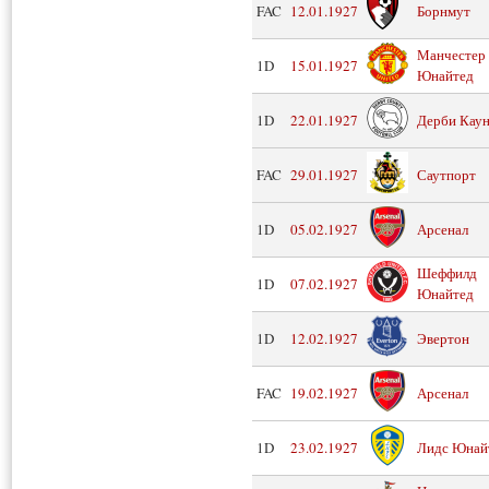
FAC
12.01.1927
Борнмут
Манчестер
1D
15.01.1927
Юнайтед
1D
22.01.1927
Дерби Кау
FAC
29.01.1927
Саутпорт
1D
05.02.1927
Арсенал
Шеффилд
1D
07.02.1927
Юнайтед
1D
12.02.1927
Эвертон
FAC
19.02.1927
Арсенал
1D
23.02.1927
Лидс Юнай