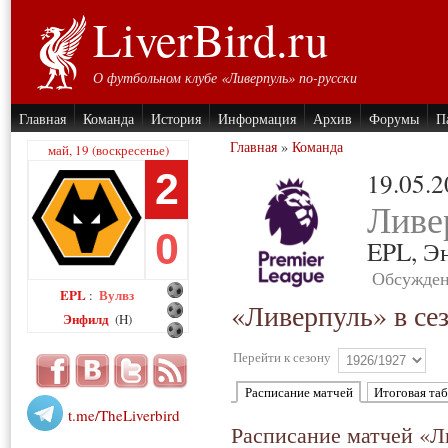
LiverBird.ru
О футбольном клубе «Ливерпуль» по-русски
Главная
Команда
История
Информация
Архив
Форумы
П
Главная
»
Команда
май, 19 (воскресенье)
2
19.05.
Ливе
0
EPL,
Э
Обсужден
EPL
Вулвз
:
«Ливерпуль» в се
Энфилд
(H)
Перейти к сезону
Расписание матчей
Итоговая та
t.me/TheLiverbird
Расписание матчей «Л