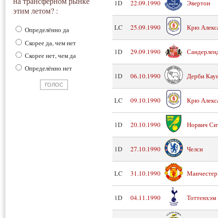
на трансферном рынке
1D
22.09.1990
Эвертон
этим летом? :
LC
25.09.1990
Крю Алекс
Определённо да
Скорее да, чем нет
1D
29.09.1990
Сандерлен
Скорее нет, чем да
Определённо нет
1D
06.10.1990
Дерби Кау
LC
09.10.1990
Крю Алекс
1D
20.10.1990
Норвич Си
1D
27.10.1990
Челси
LC
31.10.1990
Манчестер
1D
04.11.1990
Тоттенхэм