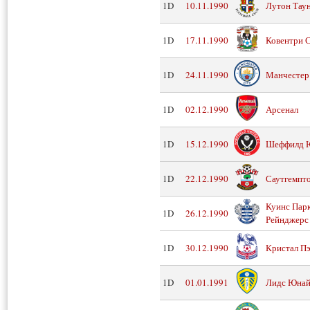
1D
10.11.1990
Лутон Тау
1D
17.11.1990
Ковентри 
1D
24.11.1990
Манчестер
1D
02.12.1990
Арсенал
1D
15.12.1990
Шеффилд 
1D
22.12.1990
Саутгемпт
Куинс Пар
1D
26.12.1990
Рейнджерс
1D
30.12.1990
Кристал Пэ
1D
01.01.1991
Лидс Юнай