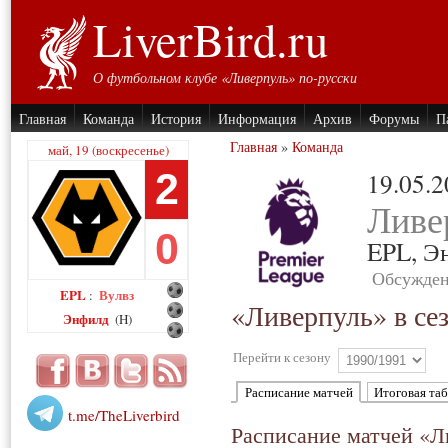
LiverBird.ru
О футбольном клубе «Ливерпуль» по-русски
Главная
Команда
История
Информация
Архив
Форумы
П
Главная
»
Команда
май, 19 (воскресенье)
2
19.05.
Ливе
0
EPL,
Э
Обсужден
EPL
Вулвз
:
«Ливерпуль» в се
Энфилд
(H)
Перейти к сезону
Расписание матчей
Итоговая та
t.me/TheLiverbird
Расписание матчей «Л