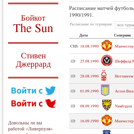
Расписание матчей футболь
О том, когда появился
и зачем нужен
1990/1991.
Бойкот
The Sun
Расписание по турнирам:
Дата
Соперник
Для тех, у кого всё ещё остались
вопросы
CHS
18.08.1990
Манчестер
Русский перевод
Стивен
Джеррард
1D
25.08.1990
Шеффилд 
Моя история
1D
28.08.1990
Ноттингем
1D
01.09.1990
Астон Вил
1D
08.09.1990
Уимблдон
1D
16.09.1990
Манчестер
Довольны ли вы
работой «Ливерпуля»