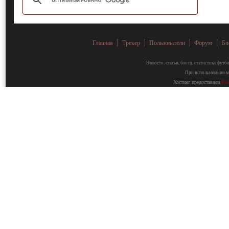
Главная
Трекер
Пользователи
Форум
Бл
Новости, статьи, блоги, статистика фут
При использовании ма
Хостинг предоставлен
Fa