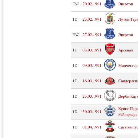
FAC
20.02.1991
Эвертон
1D
23.02.1991
Лутон Тау
FAC
27.02.1991
Эвертон
1D
03.03.1991
Арсенал
1D
09.03.1991
Манчестер
1D
16.03.1991
Сандерлен
1D
23.03.1991
Дерби Кау
Куинс Пар
1D
30.03.1991
Рейнджерс
1D
01.04.1991
Саутгемпт