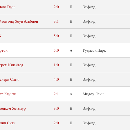
вич Таун
2:0
H
Энфилд
йтон энд Хоув Альбион
3:1
H
Энфилд
К
5:0
H
Энфилд
ртон
5:0
A
Гудисон Парк
ерем Юнайтед
1:0
H
Энфилд
ентри Сити
4:0
H
Энфилд
тс Каунти
2:1
A
Мидоу Лейн
тенхэм Хотспур
3:0
H
Энфилд
вич Сити
2:0
H
Энфилд