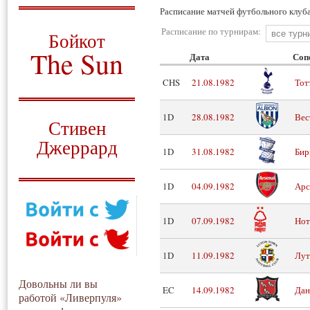
Расписание матчей футбольного клуба
О том, когда появился
и зачем нужен
Расписание по турнирам:
Бойкот
The Sun
Дата
Соп
Для тех, у кого всё ещё остались
CHS
21.08.1982
Тот
вопросы
Русский перевод
1D
28.08.1982
Вес
Стивен
Джеррард
1D
31.08.1982
Бир
Моя история
1D
04.09.1982
Арс
1D
07.09.1982
Нот
1D
11.09.1982
Лут
Довольны ли вы
EC
14.09.1982
Дан
работой «Ливерпуля»