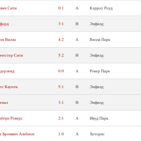
вич Сити
0:1
A
Кэрроу Роуд
форд
3:1
H
Энфилд
он Вилла
4:2
A
Вилла Парк
честер Сити
5:2
H
Энфилд
дерленд
0:0
A
Рокер Парк
тс Каунти
5:1
H
Энфилд
енал
3:1
H
Энфилд
кбёрн Роверс
2:1
A
Ивуд Парк
т Бромвич Альбион
1:0
A
Хоторнс