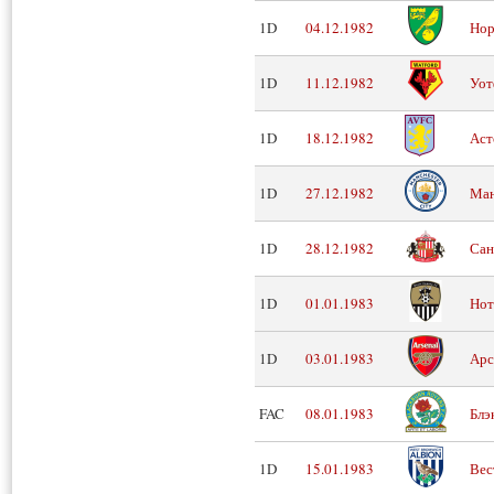
1D
04.12.1982
Нор
1D
11.12.1982
Уот
1D
18.12.1982
Аст
1D
27.12.1982
Ман
1D
28.12.1982
Сан
1D
01.01.1983
Нот
1D
03.01.1983
Арс
FAC
08.01.1983
Блэ
1D
15.01.1983
Вес