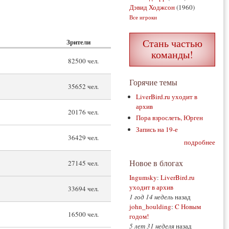
Дэвид Ходжсон
(1960)
Все игроки
Стань частью
Зрители
команды!
82500 чел.
Горячие темы
35652 чел.
LiverBird.ru уходит в
архив
20176 чел.
Пора взрослеть, Юрген
Запись на 19-е
36429 чел.
подробнее
Новое в блогах
27145 чел.
Ingumsky
:
LiverBird.ru
уходит в архив
33694 чел.
1 год 14 недель
назад
john_houlding
:
C Новым
16500 чел.
годом!
5 лет 31 неделя
назад