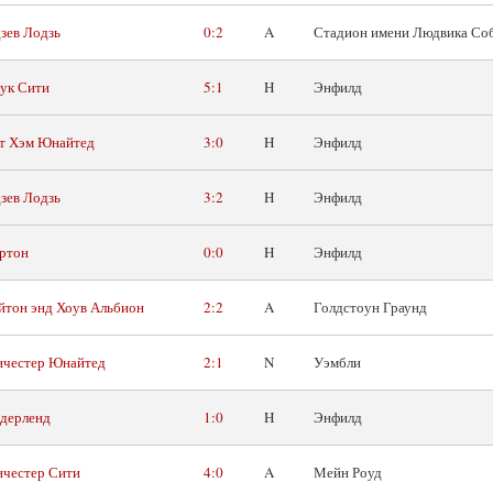
зев Лодзь
0:2
A
Стадион имени Людвика Соб
ук Сити
5:1
H
Энфилд
т Хэм Юнайтед
3:0
H
Энфилд
зев Лодзь
3:2
H
Энфилд
ртон
0:0
H
Энфилд
йтон энд Хоув Альбион
2:2
A
Голдстоун Граунд
честер Юнайтед
2:1
N
Уэмбли
дерленд
1:0
H
Энфилд
честер Сити
4:0
A
Мейн Роуд