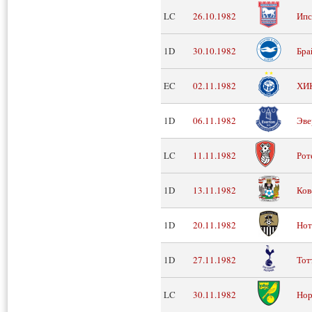
LC
26.10.1982
Ипс
1D
30.10.1982
Бра
EC
02.11.1982
ХИ
1D
06.11.1982
Эве
LC
11.11.1982
Рот
1D
13.11.1982
Ков
1D
20.11.1982
Нот
1D
27.11.1982
Тот
LC
30.11.1982
Нор