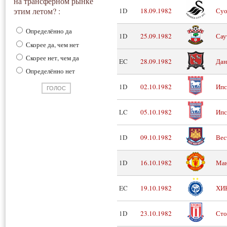
на трансферном рынке
этим летом? :
1D
18.09.1982
Суо
Определённо да
1D
25.09.1982
Сау
Скорее да, чем нет
Скорее нет, чем да
EC
28.09.1982
Дан
Определённо нет
1D
02.10.1982
Ипс
LC
05.10.1982
Ипс
1D
09.10.1982
Вес
1D
16.10.1982
Ман
EC
19.10.1982
ХИ
1D
23.10.1982
Сто