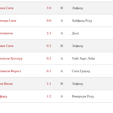
нси Сити
3:0
H
Энфилд
ентри Сити
0:0
A
Хайфилд Роуд
тгемптон
2:3
A
Делл
вич Сити
0:2
H
Энфилд
тенхэм Хотспур
0:2
A
Уайт Харт Лейн
тингем Форест
0:1
A
Сити Граунд
он Вилла
1:1
H
Энфилд
форд
1:2
A
Викаредж Роуд