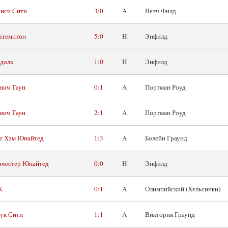
нси Сити
3:0
A
Ветч Филд
тгемптон
5:0
H
Энфилд
долк
1:0
H
Энфилд
вич Таун
0:1
A
Портман Роуд
вич Таун
2:1
A
Портман Роуд
т Хэм Юнайтед
1:3
A
Болейн Граунд
честер Юнайтед
0:0
H
Энфилд
К
0:1
A
Олимпийский (Хельсинки)
ук Сити
1:1
A
Виктория Граунд