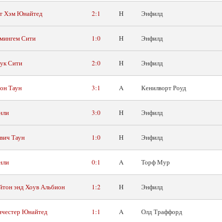
т Хэм Юнайтед
2:1
H
Энфилд
мингем Сити
1:0
H
Энфилд
ук Сити
2:0
H
Энфилд
он Таун
3:1
A
Кенилворт Роуд
нли
3:0
H
Энфилд
вич Таун
1:0
H
Энфилд
нли
0:1
A
Торф Мур
йтон энд Хоув Альбион
1:2
H
Энфилд
честер Юнайтед
1:1
A
Олд Траффорд