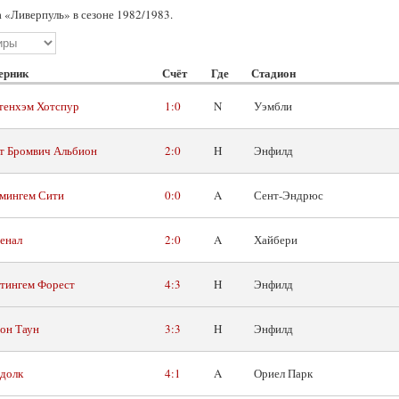
 «Ливерпуль» в сезоне 1982/1983.
ерник
Счёт
Где
Стадион
тенхэм Хотспур
1:0
N
Уэмбли
т Бромвич Альбион
2:0
H
Энфилд
мингем Сити
0:0
A
Сент-Эндрюс
енал
2:0
A
Хайбери
тингем Форест
4:3
H
Энфилд
он Таун
3:3
H
Энфилд
долк
4:1
A
Ориел Парк