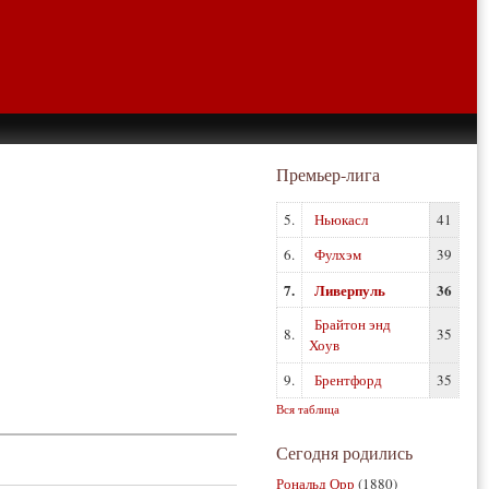
Премьер-лига
5.
Ньюкасл
41
6.
Фулхэм
39
7.
Ливерпуль
36
Брайтон энд
8.
35
Хоув
9.
Брентфорд
35
Вся таблица
Сегодня родились
Рональд Орр
(1880)