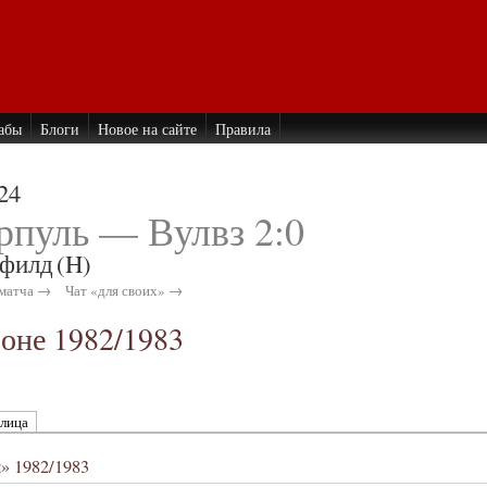
абы
Блоги
Новое на сайте
Правила
24
рпуль — Вулвз 2:0
филд
(H)
матча →
Чат «для своих» →
зоне 1982/1983
блица
» 1982/1983