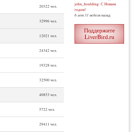
john_houlding
:
С Новым
20322 чел.
годом!
6 лет 31 неделя
назад
32996 чел.
Поддержите
LiverBird.ru
12021 чел.
24342 чел.
19328 чел.
32500 чел.
40853 чел.
5722 чел.
29411 чел.