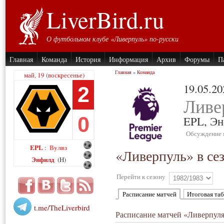
LiverBird.ru
О футбольном клубе «Ливерпуль» по-русски
Главная
Команда
История
Информация
Архив
Форумы
П
Главная
»
Команда
май, 19 (воскресенье)
19.05.20
2
Ливе
0
EPL,
Эн
Обсуждение 
EPL
Вулвз
:
«Ливерпуль» в се
Энфилд
(H)
Перейти к сезону
Расписание матчей
Итоговая та
t.me/TheLiverbird
Расписание матчей «Ливерпуля