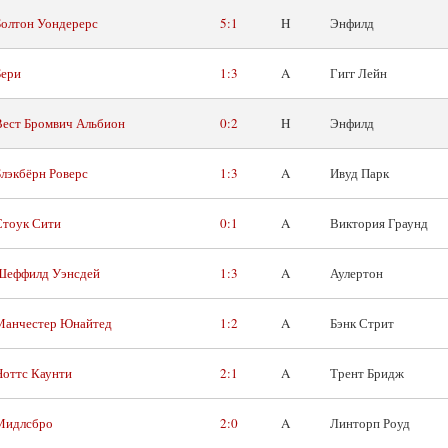
Болтон Уондерерс
5:1
H
Энфилд
Бери
1:3
A
Гигг Лейн
Вест Бромвич Альбион
0:2
H
Энфилд
Блэкбёрн Роверс
1:3
A
Ивуд Парк
Стоук Сити
0:1
A
Виктория Граунд
Шеффилд Уэнсдей
1:3
A
Аулертон
Манчестер Юнайтед
1:2
A
Бэнк Стрит
Ноттс Каунти
2:1
A
Трент Бридж
Мидлсбро
2:0
A
Линторп Роуд