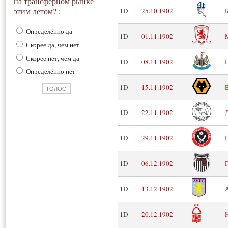
на трансферном рынке
этим летом? :
1D
25.10.1902
Определённо да
1D
01.11.1902
Скорее да, чем нет
Скорее нет, чем да
1D
08.11.1902
Определённо нет
1D
15.11.1902
1D
22.11.1902
1D
29.11.1902
1D
06.12.1902
1D
13.12.1902
1D
20.12.1902