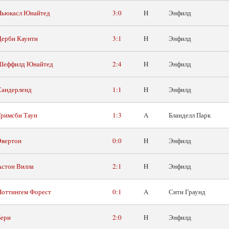
Ньюкасл Юнайтед
3:0
H
Энфилд
Дерби Каунти
3:1
H
Энфилд
Шеффилд Юнайтед
2:4
H
Энфилд
Сандерленд
1:1
H
Энфилд
Гримсби Таун
1:3
A
Бланделл Парк
Эвертон
0:0
H
Энфилд
Астон Вилла
2:1
H
Энфилд
Ноттингем Форест
0:1
A
Сити Граунд
Бери
2:0
H
Энфилд