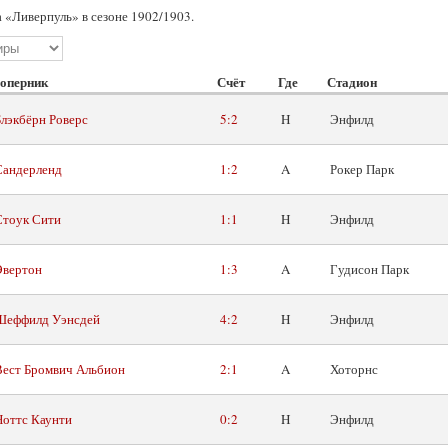
 «Ливерпуль» в сезоне 1902/1903.
оперник
Счёт
Где
Стадион
Блэкбёрн Роверс
5:2
H
Энфилд
Сандерленд
1:2
A
Рокер Парк
Стоук Сити
1:1
H
Энфилд
Эвертон
1:3
A
Гудисон Парк
Шеффилд Уэнсдей
4:2
H
Энфилд
Вест Бромвич Альбион
2:1
A
Хоторнс
Ноттс Каунти
0:2
H
Энфилд