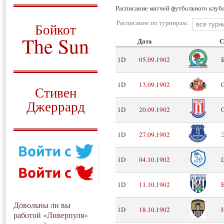
Расписание матчей футбольного клуба
О том, когда появился
и зачем нужен
Расписание по турнирам:
Бойкот
The Sun
Дата
С
Для тех, у кого всё ещё остались
1D
05.09.1902
вопросы
Русский перевод
1D
13.09.1902
Стивен
Джеррард
1D
20.09.1902
Моя история
1D
27.09.1902
1D
04.10.1902
1D
11.10.1902
Довольны ли вы
1D
18.10.1902
работой «Ливерпуля»