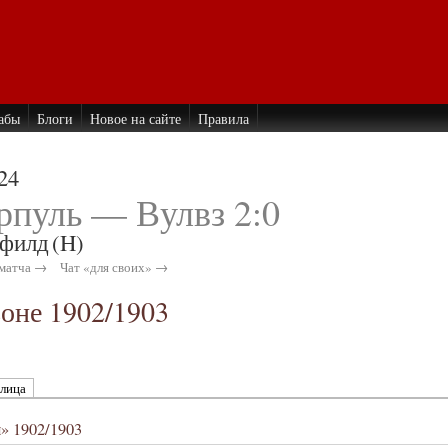
абы
Блоги
Новое на сайте
Правила
24
рпуль — Вулвз 2:0
филд
(H)
матча →
Чат «для своих» →
зоне 1902/1903
блица
» 1902/1903