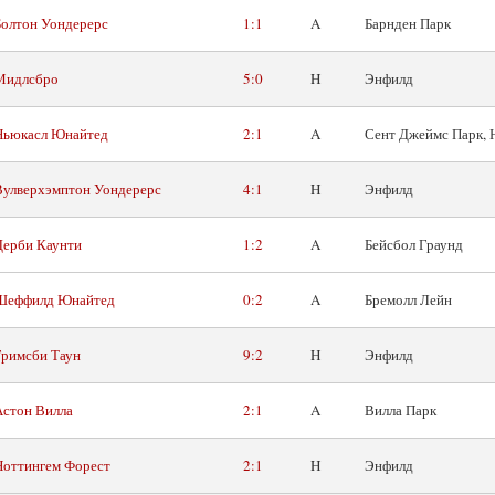
Болтон Уондерерс
1:1
A
Барнден Парк
Мидлсбро
5:0
H
Энфилд
Ньюкасл Юнайтед
2:1
A
Сент Джеймс Парк, 
Вулверхэмптон Уондерерс
4:1
H
Энфилд
Дерби Каунти
1:2
A
Бейсбол Граунд
Шеффилд Юнайтед
0:2
A
Бремолл Лейн
Гримсби Таун
9:2
H
Энфилд
Астон Вилла
2:1
A
Вилла Парк
Ноттингем Форест
2:1
H
Энфилд