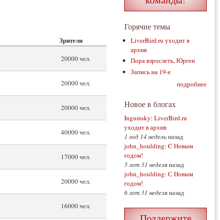
Горячие темы
Зрители
LiverBird.ru уходит в
архив
20000 чел.
Пора взрослеть, Юрген
Запись на 19-е
20000 чел.
подробнее
Новое в блогах
20000 чел.
Ingumsky
:
LiverBird.ru
уходит в архив
40000 чел.
1 год 14 недель
назад
john_houlding
:
C Новым
годом!
17000 чел.
5 лет 31 неделя
назад
john_houlding
:
С Новым
20000 чел.
годом!
6 лет 31 неделя
назад
16000 чел.
Поддержите