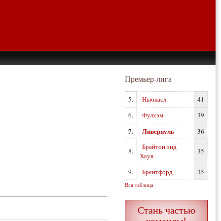
Премьер-лига
5.
Ньюкасл
41
6.
Фулхэм
39
7.
Ливерпуль
36
Брайтон энд
8.
35
Хоув
9.
Брентфорд
35
Вся таблица
Стань частью
команды!