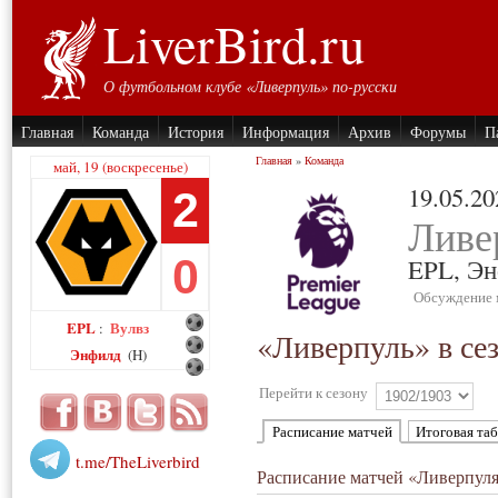
LiverBird.ru
О футбольном клубе «Ливерпуль» по-русски
Главная
Команда
История
Информация
Архив
Форумы
П
Главная
»
Команда
май, 19 (воскресенье)
19.05.20
2
Ливе
0
EPL,
Эн
Обсуждение 
EPL
Вулвз
:
«Ливерпуль» в се
Энфилд
(H)
Перейти к сезону
Расписание матчей
Итоговая та
t.me/TheLiverbird
Расписание матчей «Ливерпуля