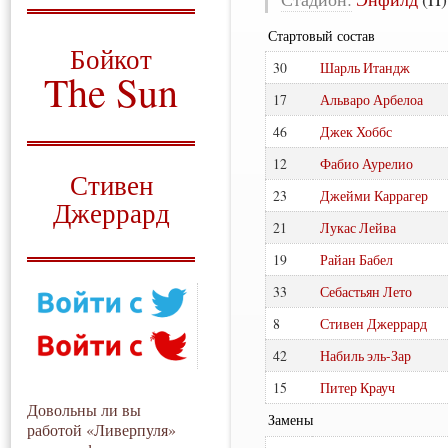
О том, когда появился
Стартовый состав
и зачем нужен
Бойкот
30
Шарль Итандж
The Sun
17
Альваро Арбелоа
Для тех, у кого всё ещё остались
вопросы
46
Джек Хоббс
Русский перевод
12
Фабио Аурелио
Стивен
23
Джейми Каррагер
Джеррард
21
Лукас Лейва
Моя история
19
Райан Бабел
33
Себастьян Лето
8
Стивен Джеррард
42
Набиль эль-Зар
15
Питер Крауч
Довольны ли вы
Замены
работой «Ливерпуля»