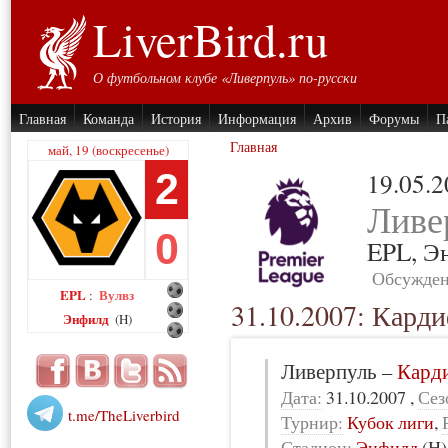
LiverBird.ru
О футбольном клубе «Ливерпуль» по-русски
Главная
Команда
История
Информация
Архив
Форумы
П
Главная
май, 19 (воскресенье)
2
19.05.
Ливе
0
EPL,
Э
Обсужден
EPL
Вулвз
:
31.10.2007: Кард
Энфилд
(H)
Ливерпуль
–
Кард
Дата:
31.10.2007
,
Сез
t.me/TheLiverbird
Турнир:
Кубок лиги
,
Стадион:
Энфилд
(H)