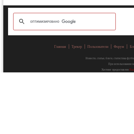
Главная
Трекер
Пользователи
Форум
Бл
Новости, статьи, блоги, статистика фут
При использовании ма
Хостинг предоставлен
Fa