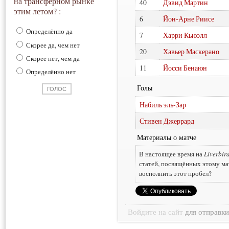
на трансферном рынке
40
Дэвид Мартин
этим летом? :
6
Йон-Арне Риисе
Определённо да
7
Харри Кьюэлл
Скорее да, чем нет
20
Хавьер Маскерано
Скорее нет, чем да
11
Йосси Бенаюн
Определённо нет
Голы
Набиль эль-Зар
Стивен Джеррард
Материалы о матче
В настоящее время на
Liverbir
статей, посвящённых этому ма
восполнить этот пробел?
Войдите на сайт
для отправк