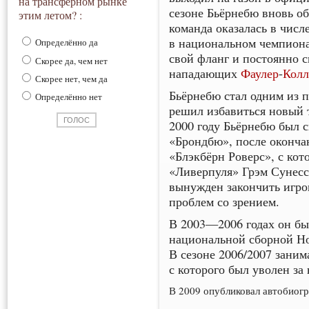
на трансферном рынке
сезоне Бьёрнебю вновь о
этим летом? :
команда оказалась в числ
в национальном чемпиона
Определённо да
свой фланг и постоянно 
Скорее да, чем нет
нападающих
Фаулер
-
Кол
Скорее нет, чем да
Бьёрнебю стал одним из п
Определённо нет
решил избавиться новый
2000 году Бьёрнебю был с
«Брондбю», после оконча
«Блэкбёрн Роверс», с кот
«Ливерпуля» Грэм Сунесс
вынужден закончить игров
проблем со зрением.
В 2003—2006 годах он бы
национальной сборной Н
В сезоне 2006/2007 заним
с которого был уволен за
В 2009 опубликовал автобиог