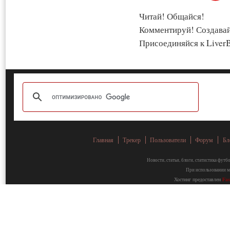
Читай! Общайся!
Комментируй! Создава
Присоединяйся к LiverB
Главная
Трекер
Пользователи
Форум
Бл
Новости, статьи, блоги, статистика фут
При использовании ма
Хостинг предоставлен
Fa