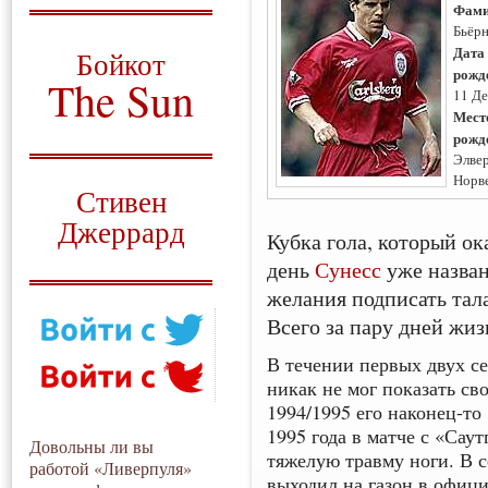
Фами
О том, когда появился
Бьёр
и зачем нужен
Дата
Бойкот
рожд
The Sun
11 Де
Мест
Для тех, у кого всё ещё остались
рожд
вопросы
Элве
Русский перевод
Норв
Стивен
Джеррард
Кубка гола, который о
Моя история
день
Сунесс
уже назван
желания подписать тал
Всего за пару дней жи
В течении первых двух с
никак не мог показать св
1994/1995 его наконец-то
1995 года в матче с «Са
Довольны ли вы
тяжелую травму ноги. В 
работой «Ливерпуля»
выходил на газон в офиц