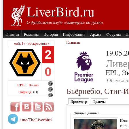
LiverBird.ru
О футбольном клубе «Ливерпуль» по-русски
Главная
Команда
История
Информация
Архив
Форумы
П
Главная
май, 19 (воскресенье)
2
19.05.
Ливе
0
EPL,
Э
Обсужден
EPL
Вулвз
:
Бьёрнебю, Стиг-И
Энфилд
(H)
Просмотр
Травмы
Личные данные
t.me/TheLiverbird
Имя
Инге