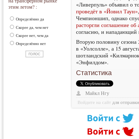
на трансферном рынке
«Ливерпуль» объявил о то
этим летом? :
проведёт в «Йовил Таун»
Чемпионшип, однако спус
Определённо да
расторгли соглашение об 
Скорее да, чем нет
согласию, и нападающий 
Скорее нет, чем да
Вторую половину сезона 
Определённо нет
в «Уолсолле», а 15 август
шотландский «Килмарнок»
«Энфилдом».
Статистика
Майкл Нгу
Войдите на сайт
для отправк