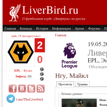
LiverBird.ru
О футбольном клубе «Ливерпуль» по-русски
Главная
Команда
История
Информация
Архив
Форумы
П
Главная
май, 19 (воскресенье)
2
19.05.
Ливе
0
EPL,
Э
Обсужден
EPL
Вулвз
:
Нгу, Майкл
Энфилд
(H)
Просмотр
Травмы
Личные данные
t.me/TheLiverbird
Имя
Фами