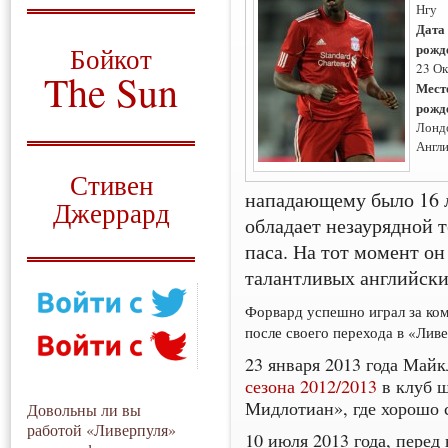
Нгу
О том, когда появился
Дата
и зачем нужен
рожд
Бойкот
23 Ок
The Sun
Мест
рожд
Для тех, у кого всё ещё остались
Лонд
вопросы
Англ
Русский перевод
Стивен
нападающему было 16 л
Джеррард
обладает незаурядной 
Моя история
паса. На тот момент он
талантливых английски
Форвард успешно играл за ко
после своего перехода в «Лив
23 января 2013 года Май
сезона 2012/2013
в клуб ш
Мидлотиан», где хорошо 
Довольны ли вы
работой «Ливерпуля»
10 июля 2013 года, перед