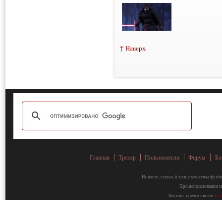
↑ Наверх
Главная
Трекер
Пользователи
Форум
Бл
Новости, статьи, блоги, статистика фут
При использовании ма
Хостинг предоставлен
Fa