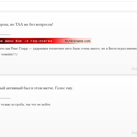
рош, но ТАА же без вопросов!
_______
 это как Ринг Старр — ударников техничнее него было очень много, но в Битлз играл именн
 чэмпіён!!!)
Вой
ый активный был в этом матче. Голос ему.
_______
только из гроба, так что не нойте.
Вой