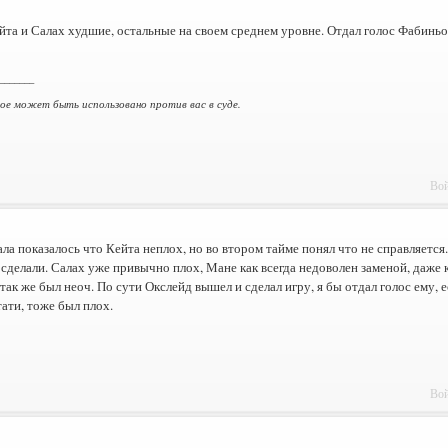
йта и Салах худшие, остальные на своем среднем уровне. Отдал голос Фабиньо.
_______
ное может быть использовано против вас в суде.
Вой
ла показалось что Кейта неплох, но во втором тайме понял что не справляется
 сделали. Салах уже привычно плох, Мане как всегда недоволен заменой, даже к
ак же был неоч. По сути Окслейд вышел и сделал игру, я бы отдал голос ему, 
тати, тоже был плох.
Вой