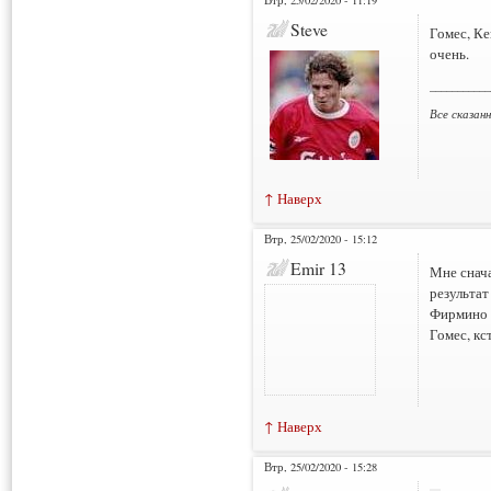
Steve
Гомес, Ке
очень.
___________
Все сказан
↑ Наверх
Втр, 25/02/2020 - 15:12
Emir 13
Мне снача
результат
Фирмино т
Гомес, кс
↑ Наверх
Втр, 25/02/2020 - 15:28