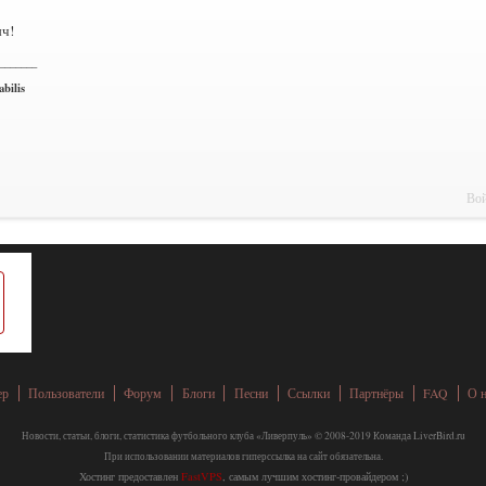
ч!
_______
bilis
Вой
ер
Пользователи
Форум
Блоги
Песни
Ссылки
Партнёры
FAQ
О 
Новости, статьи, блоги, статистика футбольного клуба «Ливерпуль» © 2008-2019 Команда LiverBird.ru
При использовании материалов гиперссылка на сайт обязательна.
Хостинг предоставлен
FastVPS
, самым лучшим хостинг-провайдером ;)