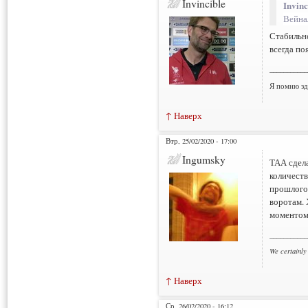
Invincible
Invinc
Вейна
Стабильно
всегда по
___________
Я помню зд
↑ Наверх
Втр, 25/02/2020 - 17:00
Ingumsky
ТАА сдела
количеств
прошлогод
воротам. 
моментом 
___________
We certainly
↑ Наверх
Ср, 26/02/2020 - 16:12