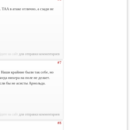
 ТАА в атаке отлично, а сзади не
дите на сайт
для отправки комментариев
#7
. Наши крайние были так себе, но
огда нихера на поле не делает.
если бы не асисты Арнольда.
дите на сайт
для отправки комментариев
#8