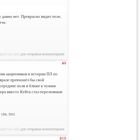
 давно нет. Прекрасно видит поле,
тче.
дите на сайт
для отправки комментариев
#9
чшим защитником в истории ПЛ по
еврале превзошёл бы свой
 середине поля и ближе к чужим
вчера вместо Кейта стал переломным
12th, 2012.
дите на сайт
для отправки комментариев
#10