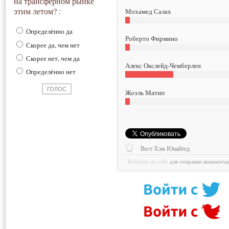
на трансферном рынке
этим летом? :
Мохамед Салах
Определённо да
Роберто Фирмино
Скорее да, чем нет
Скорее нет, чем да
Алекс Окслейд-Чемберлен
Определённо нет
Жоэль Матип
Вест Хэм Юнайтед
Войдите на сайт
для отправки коммента