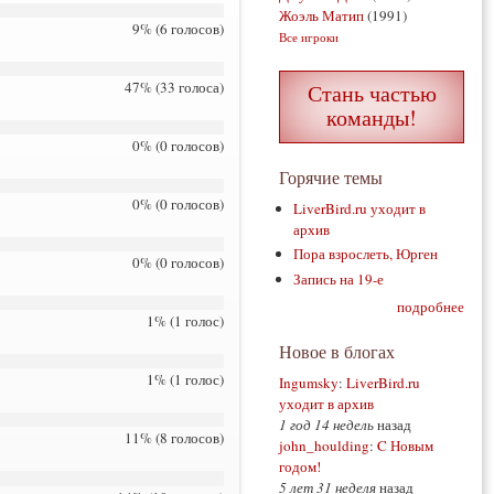
Жоэль Матип
(1991)
9% (6 голосов)
Все игроки
47% (33 голоса)
Стань частью
команды!
0% (0 голосов)
Горячие темы
0% (0 голосов)
LiverBird.ru уходит в
архив
Пора взрослеть, Юрген
0% (0 голосов)
Запись на 19-е
подробнее
1% (1 голос)
Новое в блогах
1% (1 голос)
Ingumsky
:
LiverBird.ru
уходит в архив
1 год 14 недель
назад
11% (8 голосов)
john_houlding
:
C Новым
годом!
5 лет 31 неделя
назад