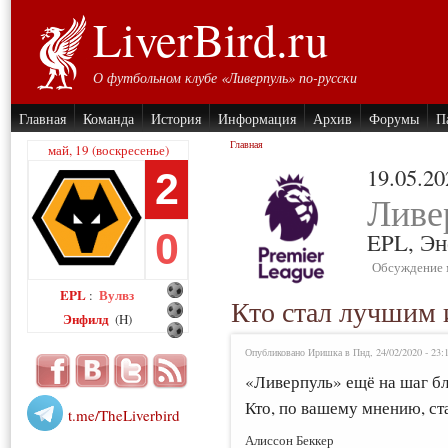
LiverBird.ru
О футбольном клубе «Ливерпуль» по-русски
Главная
Команда
История
Информация
Архив
Форумы
П
Главная
май, 19 (воскресенье)
19.05.20
2
Ливе
0
EPL,
Эн
Обсуждение 
EPL
Вулвз
:
Кто стал лучшим 
Энфилд
(H)
Опубликовано Иришка в Пнд, 24/02/2020 - 23:
«Ливерпуль» ещё на шаг бл
Кто, по вашему мнению, ст
t.me/TheLiverbird
Алиссон Беккер