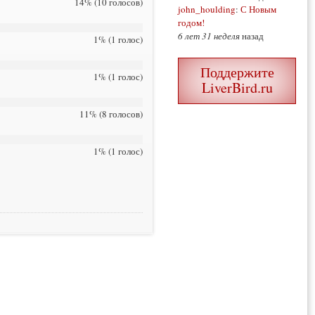
14% (10 голосов)
john_houlding
:
С Новым
годом!
6 лет 31 неделя
назад
1% (1 голос)
Поддержите
1% (1 голос)
LiverBird.ru
11% (8 голосов)
1% (1 голос)