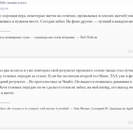
ible написал(а):
лдум.
 хорошая игра, некоторые матчи на отлично, провальных и плохих матчей уже
являясь в нужном месте. Сегодня забил. На фоне других — лучший в каждом ма
_______
есь кошмарные годы — однажды мы стали вторыми. — Боб Пэйсли
Вой
л два ассиста и уже повторил свой результат прошлого сезоне (когда стал лу
у голевых передач за сезон). Если бы засчитали второй гол Мане, ТАА уже в ф
ний результат... Но проголосовал за Чамбо. Он вышел и появилась динамика в
Хотя голевых передач он не сделал и голов не забил, на мой взгляд, его выход 
в матче.
_______
 have the resources to compete with anyone in football
— Tom Werner, Liverpool FC chairman on April 
Вой