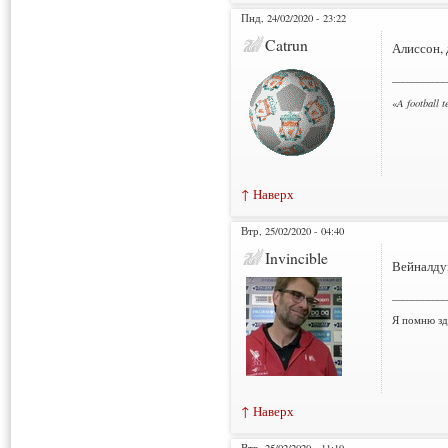
Пнд, 24/02/2020 - 23:22
Catrun
Алиссон, 
___________
«
A football 
↑ Наверх
Втр, 25/02/2020 - 04:40
Invincible
Вейналду
___________
Я помню зд
↑ Наверх
Втр, 25/02/2020 - 11:19