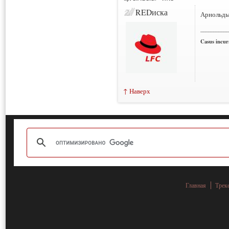
REDиска
Арнольды
___________
Casus incura
↑ Наверх
Главная
Трек