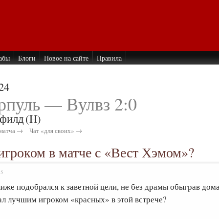
абы
Блоги
Новое на сайте
Правила
24
рпуль — Вулвз 2:0
филд
(H)
матча →
Чат «для своих» →
игроком в матче с «Вест Хэмом»?
15
иже подобрался к заветной цели, не без драмы обыграв дома
ал лучшим игроком «красных» в этой встрече?