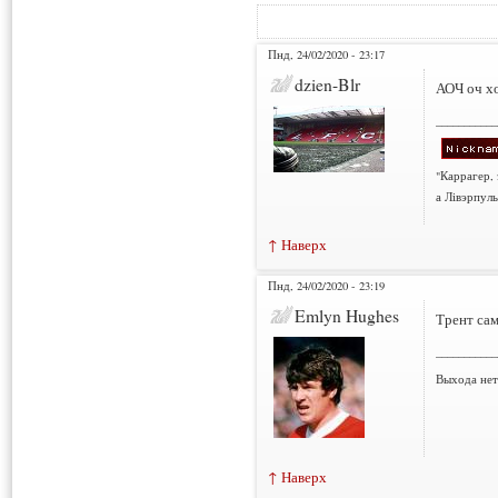
Пнд, 24/02/2020 - 23:17
dzien-Blr
АОЧ оч хо
___________
"Каррагер,
а Лівэрпуль
↑ Наверх
Пнд, 24/02/2020 - 23:19
Emlyn Hughes
Трент сам
___________
Выхода нет 
↑ Наверх