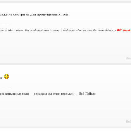
даже не смотря на два пропущенных гола.
_______
Bill Shank
team is like a piano. You need eight men to carry it and three who can play the damn thing
», –
Вой
м.
_______
есь кошмарные годы — однажды мы стали вторыми. — Боб Пэйсли
Вой