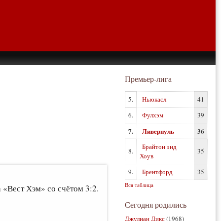
Премьер-лига
5.
Ньюкасл
41
6.
Фулхэм
39
7.
Ливерпуль
36
Брайтон энд
8.
35
Хоув
9.
Брентфорд
35
Вся таблица
 «Вест Хэм» со счётом 3:2.
Сегодня родились
Джулиан Дикс
(1968)