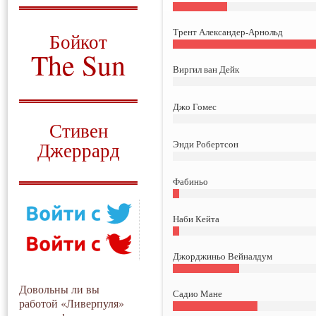
О том, когда появился
и зачем нужен
Трент Александер-Арнольд
Бойкот
The Sun
Виргил ван Дейк
Для тех, у кого всё ещё остались
вопросы
Джо Гомес
Русский перевод
Стивен
Энди Робертсон
Джеррард
Моя история
Фабиньо
Наби Кейта
Джорджиньо Вейналдум
Довольны ли вы
Садио Мане
работой «Ливерпуля»