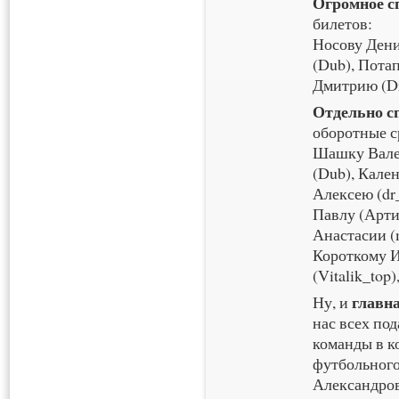
Огромное с
билетов:
Носову Дени
(Dub), Пота
Дмитрию (Di
Отдельно с
оборотные с
Шашку Валер
(Dub), Кале
Алексею (dr
Павлу (Арти
Анастасии (
Короткому И
(Vitalik_top
главн
Ну, и
нас всех по
команды в к
футбольного
Александро