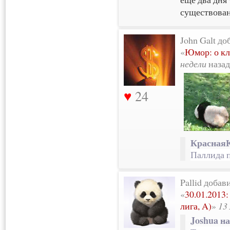
существова
John Galt до
«
Юмор: о кл
недели
назад
24
КраснаяК
Паллида п
Pallid добав
«
30.01.2013
лига, A)
»
13
Joshua на