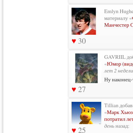
Emlyn Hughe
материалу «
Манчестер С
30
GAVRIIL до
«
Юмор (виде
лет 2 недели
Ну наконец-
27
Tillian доба
«
Марк Хьюз:
потратил ле
день
назад:
25