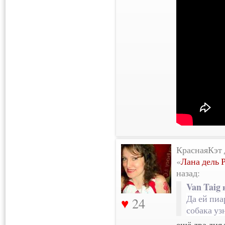
КраснаяКэт 
«
Лана дель 
назад:
Van Taig 
Да ей пиа
24
собака уз
ещё два дня 