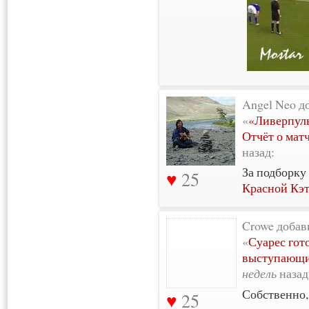
Angel Neo д
«
«Ливерпул
Отчёт о мат
назад:
За подборку
25
Красной Кэ
Crowe добав
«
Суарес гот
выступающи
недель
назад
Собственно, 
25