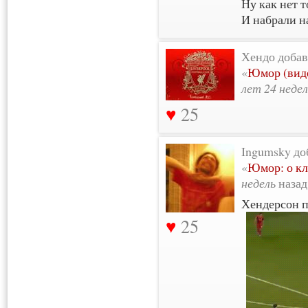
Ну как нет 
И набрали н
Хендо добав
«
Юмор (виде
лет 24 неде
25
Ingumsky до
«
Юмор: о кл
недель
назад
Хендерсон п
25