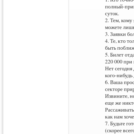
полный-прип
суток.
2. Тем, кому 
можете лишни
3. Заявки б
4. Те, кто т
быть поближе
5. Билет от
220 000 при 
Нет сегодня 
кого-нибудь 
6. Ваша про
секторе прир
Извините, но
еще же никт
Рассаживать
как нам хоч
7. Будьте го
(скорее всег