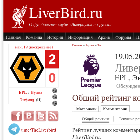
LiverBird.ru
О футбольном клубе «Ливерпуль» по-русски
Главная
Команда
История
Информация
Архив
Форумы
П
Главная
»
Архив
»
Топ
май, 19 (воскресенье)
19.05.
2
Ливе
0
EPL,
Э
Обсужден
EPL
Вулвз
:
Общий рейтинг к
Энфилд
(H)
Материалы
Комментарии
Общий рейтинг
Текущие ре
Рейтинг лучших комментар
t.me/TheLiverbird
LiverBird.ru
.