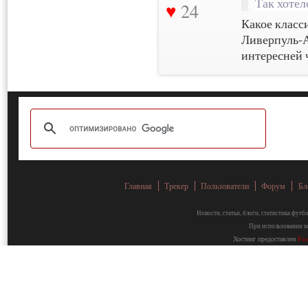
Так хотел
24
Какое класс
Ливерпуль-А
интересней 
Главная
Трекер
Пользователи
Форум
Бл
Новости, статьи, блоги, статистика фут
При использовании ма
Хостинг предоставлен
Fa