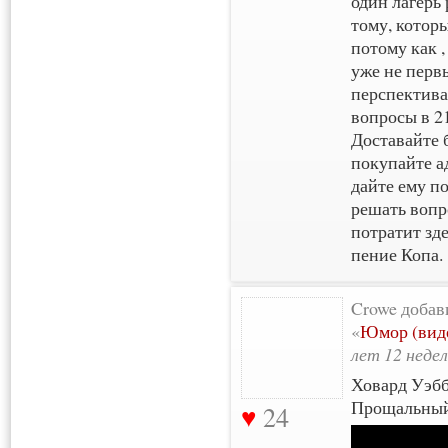
один лагерь 
тому, которы
потому как ,
уже не перв
перспектива"
вопросы в 21
Доставайте 
покупайте а
дайте ему по
решать вопр
потратит зде
пение Копа.
Crowe добав
«
Юмор (виде
лет 12 недел
Ховард Уэбб
Прощальный 
24