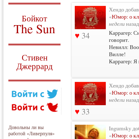
О том, когда появился
Хендо добав
и зачем нужен
«
Юмор: о кл
Бойкот
недели
назад
The Sun
Каррагер: С
34
Для тех, у кого всё ещё остались
говорит.
вопросы
Невилл: Воо
Русский перевод
Вилле!
Стивен
Каррагер: Я
Джеррард
Моя история
Хендо добав
«
Юмор: о кл
недели
назад
33
Довольны ли вы
Ingumsky до
работой «Ливерпуля»
«
Юмор: о кл