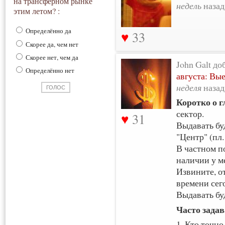
на трансферном рынке
недель
назад
этим летом? :
Определённо да
33
Скорее да, чем нет
Скорее нет, чем да
John Galt до
Определённо нет
августа: Вые
неделя
назад
Коротко о г
сектор.
31
Выдавать буд
"Центр" (пл.
В частном п
наличии у м
Извините, о
времени сего
Выдавать буд
Часто зада
1. Кто точн