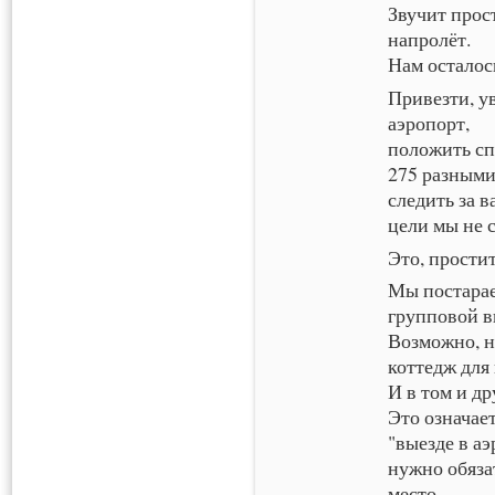
Звучит прос
напролёт.
Нам осталос
Привезти, ув
аэропорт,
положить сп
275 разными
следить за 
цели мы не 
Это, простит
Мы постарае
групповой в
Возможно, н
коттедж для
И в том и д
Это означае
"выезде в аэ
нужно обязат
место.