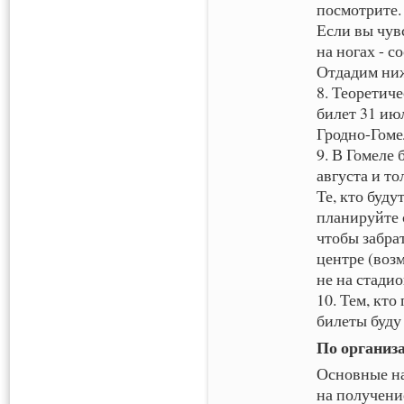
посмотрите.
Если вы чувс
на ногах - 
Отдадим ни
8. Теоретич
билет 31 июл
Гродно-Гоме
9. В Гомеле 
августа и то
Те, кто буду
планируйте с
чтобы забрат
центре (воз
не на стадио
10. Тем, кто
билеты буду 
По организа
Основные н
на получени