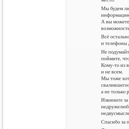
Мы будем ли
информацию 
А вы можете
возможност
Всё остальн
и телефоны 
Не подумайт
поймите, что
Кому-то из 
и не всем.
Мы тоже хот
свалившегос
а не только 
Извините за
недружелюбн
недвусмысл
Спасибо за 