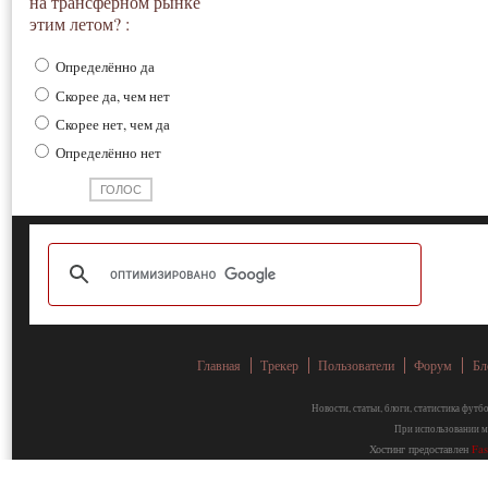
на трансферном рынке
этим летом? :
Определённо да
Скорее да, чем нет
Скорее нет, чем да
Определённо нет
Главная
Трекер
Пользователи
Форум
Бл
Новости, статьи, блоги, статистика фут
При использовании ма
Хостинг предоставлен
Fa