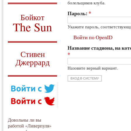
болельщиков клуба.
О том, когда появился
и зачем нужен
Пароль:
*
Бойкот
The Sun
Укажите пароль, соответствующ
Для тех, у кого всё ещё остались
Войти по OpenID
вопросы
Название стадиона, на кот
Русский перевод
Стивен
*
Джеррард
Назовите верный вариант.
Моя история
Довольны ли вы
работой «Ливерпуля»