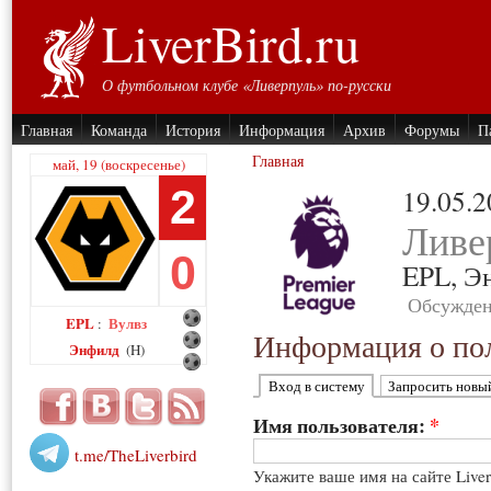
LiverBird.ru
О футбольном клубе «Ливерпуль» по-русски
Главная
Команда
История
Информация
Архив
Форумы
П
Главная
май, 19 (воскресенье)
2
19.05.
Ливе
0
EPL,
Э
Обсужден
EPL
Вулвз
:
Информация о пол
Энфилд
(H)
Вход в систему
Запросить новы
Имя пользователя:
*
t.me/TheLiverbird
Укажите ваше имя на сайте Live