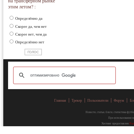
на трансферном рынке
этим летом? :
Определённо да
Скорее да, чем нет
Скорее нет, чем да
Определённо нет
Главная
Трекер
Пользователи
Форум
Бл
Новости, статьи, блоги, статистика фут
При использовании ма
Хостинг предоставлен
Fa