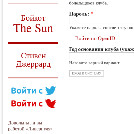
болельщиков клуба.
О том, когда появился
и зачем нужен
Пароль:
*
Бойкот
The Sun
Укажите пароль, соответствующ
Для тех, у кого всё ещё остались
Войти по OpenID
вопросы
Год основания клуба (укаж
Русский перевод
Стивен
Джеррард
Назовите верный вариант.
Моя история
Довольны ли вы
работой «Ливерпуля»