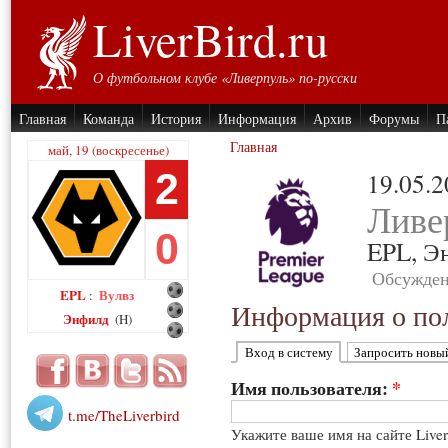
LiverBird.ru
О футбольном клубе «Ливерпуль» по-русски
Главная
Команда
История
Информация
Архив
Форумы
П
Главная
май, 19 (воскресенье)
2
19.05.
Ливе
0
EPL,
Э
Обсужден
EPL
Вулвз
:
Информация о пол
Энфилд
(H)
Вход в систему
Запросить новы
Имя пользователя:
*
t.me/TheLiverbird
Укажите ваше имя на сайте Live