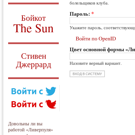
болельщиков клуба.
О том, когда появился
и зачем нужен
Пароль:
*
Бойкот
The Sun
Укажите пароль, соответствующ
Для тех, у кого всё ещё остались
Войти по OpenID
вопросы
Цвет основной формы «Л
Русский перевод
Стивен
Джеррард
Назовите верный вариант.
Моя история
Довольны ли вы
работой «Ливерпуля»