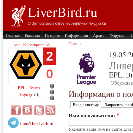
LiverBird.ru
О футбольном клубе «Ливерпуль» по-русски
Главная
Команда
История
Информация
Архив
Форумы
П
Главная
май, 19 (воскресенье)
2
19.05.
Ливе
0
EPL,
Э
Обсужден
EPL
Вулвз
:
Информация о пол
Энфилд
(H)
Вход в систему
Запросить новы
Имя пользователя:
*
t.me/TheLiverbird
Укажите ваше имя на сайте Live