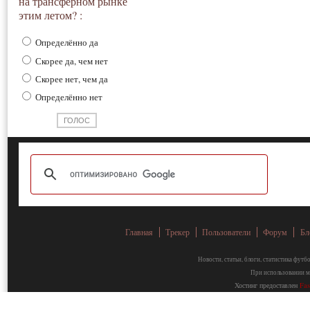
на трансферном рынке
этим летом? :
Определённо да
Скорее да, чем нет
Скорее нет, чем да
Определённо нет
Главная
Трекер
Пользователи
Форум
Бл
Новости, статьи, блоги, статистика фут
При использовании ма
Хостинг предоставлен
Fa