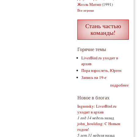
Жоэль Матип
(1991)
Все игроки
Стань частью
команды!
Горячие темы
LiverBird.ru уходит в
архив
Пора взрослеть, Юрген
Запись на 19-е
подробнее
Новое в блогах
Ingumsky
:
LiverBird.ru
уходит в архив
1 год 14 недель
назад
john_houlding
:
C Новым
годом!
5 лет 31 неделя
назад