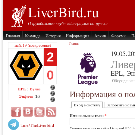
LiverBird.ru
О футбольном клубе «Ливерпуль» по-русски
Главная
Команда
История
Информация
Архив
Форумы
П
Главная
май, 19 (воскресенье)
19.05.20
2
Ливе
0
EPL,
Эн
Обсуждение 
EPL
Вулвз
:
Информация о пол
Энфилд
(H)
Вход в систему
Запросить новы
Имя пользователя:
*
t.me/TheLiverbird
Укажите ваше имя на сайте Liverpool FC / Л