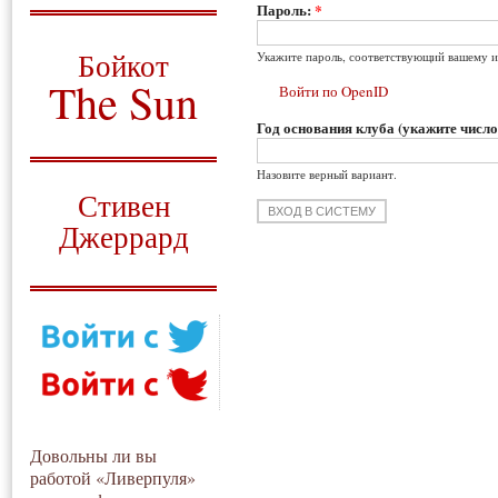
Пароль:
*
О том, когда появился
и зачем нужен
Бойкот
Укажите пароль, соответствующий вашему и
The Sun
Войти по OpenID
Год основания клуба (укажите число
Для тех, у кого всё ещё остались
вопросы
Назовите верный вариант.
Русский перевод
Стивен
Джеррард
Моя история
Довольны ли вы
работой «Ливерпуля»