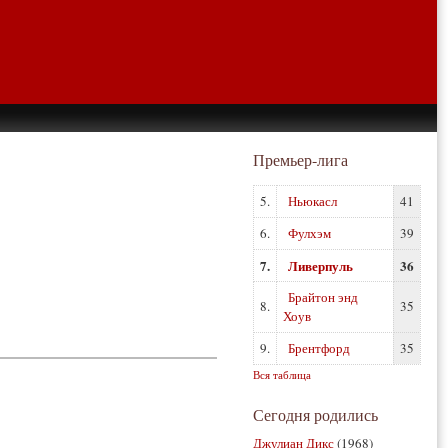
Премьер-лига
5.
Ньюкасл
41
6.
Фулхэм
39
7.
Ливерпуль
36
Брайтон энд
8.
35
Хоув
9.
Брентфорд
35
Вся таблица
Сегодня родились
Джулиан Дикс
(1968)