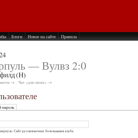
абы
Блоги
Новое на сайте
Правила
24
рпуль — Вулвз 2:0
филд
(H)
матча →
Чат «для своих» →
ьзователе
й пароль
иверпуль: Сайт русскоязычных болельщиков клуба.