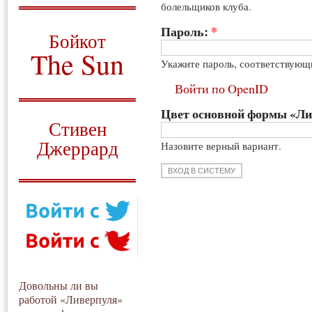
болельщиков клуба.
О том, когда появился
и зачем нужен
Пароль:
*
Бойкот
The Sun
Укажите пароль, соответствующ
Для тех, у кого всё ещё остались
Войти по OpenID
вопросы
Цвет основной формы «Л
Русский перевод
Стивен
Джеррард
Назовите верный вариант.
Моя история
Довольны ли вы
работой «Ливерпуля»