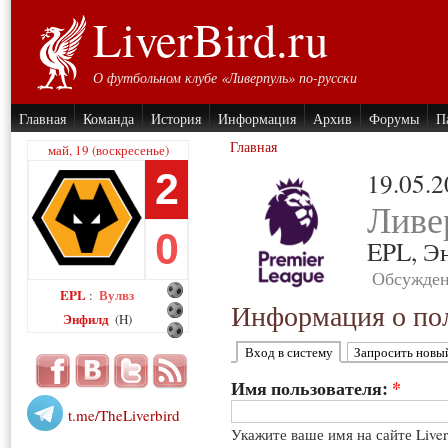
LiverBird.ru
О футбольном клубе «Ливерпуль» по-русски
Главная
Команда
История
Информация
Архив
Форумы
П
Главная
май, 19 (воскресенье)
2
19.05.
Ливе
0
EPL,
Э
Обсужден
EPL
Вулвз
:
Информация о пол
Энфилд
(H)
Вход в систему
Запросить новы
Имя пользователя:
*
t.me/TheLiverbird
Укажите ваше имя на сайте Live