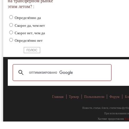
на трансферном рынке
этим летом? :
Определённо да
Скорее да, чем нет
Скорее нет, чем да
Определённо нет
Главная
Трекер
Пользователи
Форум
Бл
Новости, статьи, блоги, статистика фут
При использовании ма
Хостинг предоставлен
Fa