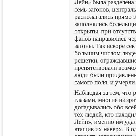
Лейн» была разделена
семь загонов, централь
располагались прямо з
заполнялись болельщи
открыты, при отсутст
фанов направились чер
загоны. Так вскоре сек
большим числом людей
решетки, ограждавшие
препятствовали возмо
люди были придавлены
самого поля, и умерли 
Наблюдая за тем, что 
глазами, многие из зри
догадывались обо всей
тех людей, кто находи
Лейн», именно им уда
втащив их наверх. В о
открыть заграждение, 