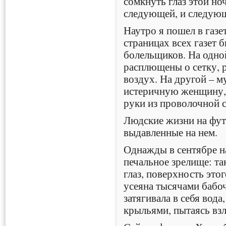
сомкнуть глаз этой но
следующей, и следу
Наутро я пошел в газе
страницах всех газет
болельщиков. На одно
расплющены о сетку, 
воздух. На другой – 
истеричную женщину,
руки из проволочной с
Людские жизни на фут
выдавленные на нем.
Однажды в сентябре н
печальное зрелище: так
глаз, поверхность это
усеяна тысячами бабо
затягивала в себя вода
крыльями, пытаясь взл