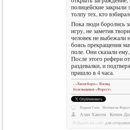
полицейские закрыли э
толпу тех, кто взбирал
Пока люди боролись з
игру, не заметив твор
человек не выбежали н
боясь прекращения ма
поле. Они сказали ему
После этого рефери о
раздевалки, и подтве
пришло в 4 часа.
‹ «Хиллсборо»: Взгляд
болельщиков «Форест»
Норвич Сити
Ноттингем Форест
Алан Хансен
Кенни Да
Войдите на сайт
для отправк