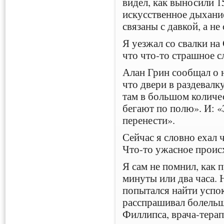
видел, как выносили 1
искусственное дыхани
связаны с давкой, а не
Я уезжал со свалки на
что что-то страшное 
Алан Грин сообщал о 
что двери в раздевалк
там в большом количес
бегают по полю». И: «
перенести».
Сейчас я словно ехал 
Что-то ужасное проис
Я сам не помнил, как 
минуты или два часа. 
попытался найти успок
расспрашивал болельщ
Филлипса, врача-тера