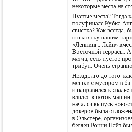
некоторые места на ст
Пустые места? Тогда к
полуфинале Кубка Анг
свистка? Как всегда, б
поскольку нашим пар
«Леппингс Лейн» вмес
Восточной террасы. А 
матча, есть пустое пр
трибун. Очень странно
Незадолго до того, как
мешки с мусором в ба
и направился к свалке
влился в поток машин
начался выпуск новос
докеров была отложен
в Ольстере, организов
беглец Ронни Найт бы