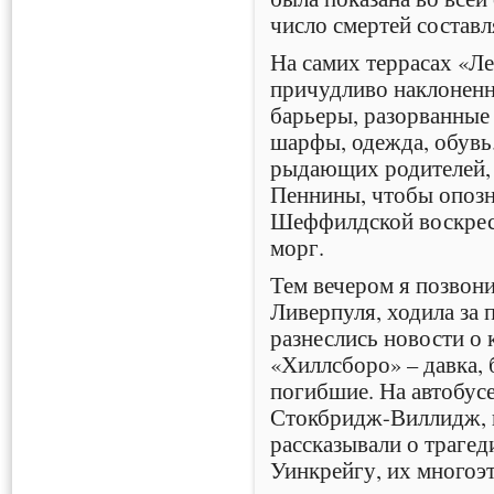
число смертей составл
На самих террасах «Ле
причудливо наклоненн
барьеры, разорванные
шарфы, одежда, обувь.
рыдающих родителей, 
Пеннины, чтобы опозн
Шеффилдской воскрес
морг.
Тем вечером я позвони
Ливерпуля, ходила за 
разнеслись новости о 
«Хиллсборо» – давка, 
погибшие. На автобусе
Стокбридж-Виллидж, 
рассказывали о трагед
Уинкрейгу, их многоэт