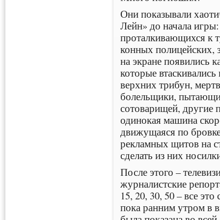
Они показывали хаоти
Лейн» до начала игры
проталкивающихся к т
конных полицейских, 
на экране появились к
которые втаскивались
верхних трибун, мерт
болельщики, пытающие
сотоварищей, другие 
одинокая машина ско
движущаяся по бровке
рекламных щитов на с
сделать из них носилки
После этого – телевиз
журналистские репорт
15, 20, 30, 50 – все э
пока ранним утром в в
была показана во всей