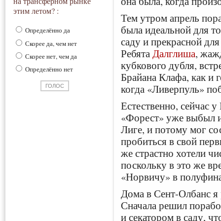
она была, когда произ
на трансферном рынке
этим летом? :
Тем утром апрель пор
была идеальной для то
Определённо да
саду и прекрасной для
Скорее да, чем нет
Ребята
Далглиша
, жаж
Скорее нет, чем да
кубкового дубля, вст
Определённо нет
Брайана Клафа, как и 
когда «Ливерпуль» поб
Естественно, сейчас у
«Форест» уже выбыл и
Лиге, и потому мог со
пробиться в свой пер
же страстно хотели чи
поскольку в это же в
«Норвичу» в полуфина
Дома в Сент-Олбанс я 
Сначала решил порабо
и секатором в саду, ч