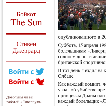
О том, когда появился
и зачем нужен
Бойкот
The Sun
Для тех, у кого всё ещё остались
вопросы
опубликованного в 2
Русский перевод
Стивен
Суббота, 15 апреля 198
Джеррард
болельщикам «Ливерп
солнцем день, ставши
Моя история
британской спортивно
В тот день я ездил на
Олбанс.
Как каждый помнит, че
узнал об убийстве пре
принцессы Дианы или а
Довольны ли вы
каждый болельщик «Ли
работой «Ливерпуля»