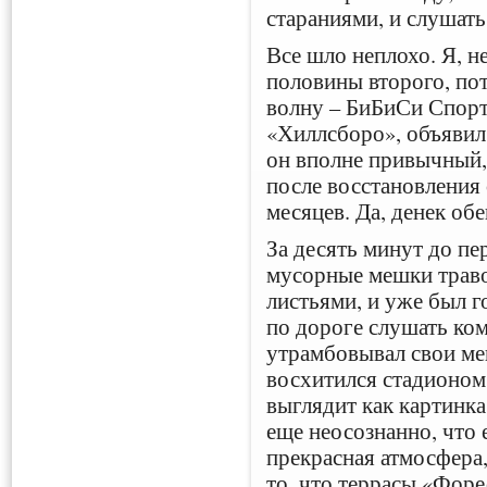
стараниями, и слушать
Все шло неплохо. Я, н
половины второго, по
волну – БиБиСи Спорт
«Хиллсборо», объявил 
он вполне привычный,
после восстановления 
месяцев. Да, денек об
За десять минут до пе
мусорные мешки траво
листьями, и уже был г
по дороге слушать ком
утрамбовывал свои м
восхитился стадионом
выглядит как картинка
еще неосознанно, что 
прекрасная атмосфера,
то, что террасы «Форе