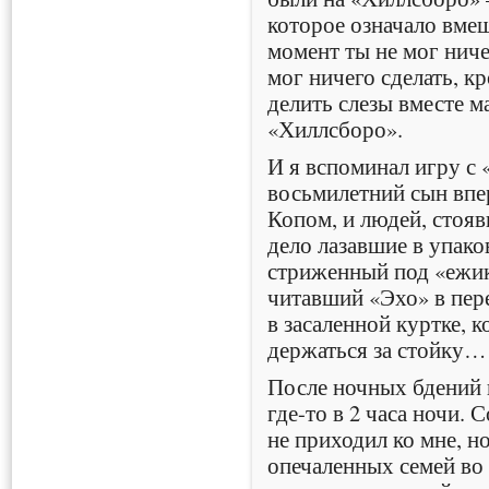
которое означало вмеш
момент ты не мог нич
мог ничего сделать, кр
делить слезы вместе 
«Хиллсборо».
И я вспоминал игру с 
восьмилетний сын вп
Копом, и людей, стояв
дело лазавшие в упак
стриженный под «ежи
читавший «Эхо» в пе
в засаленной куртке, 
держаться за стойку… 
После ночных бдений п
где-то в 2 часа ночи. 
не приходил ко мне, но
опечаленных семей во