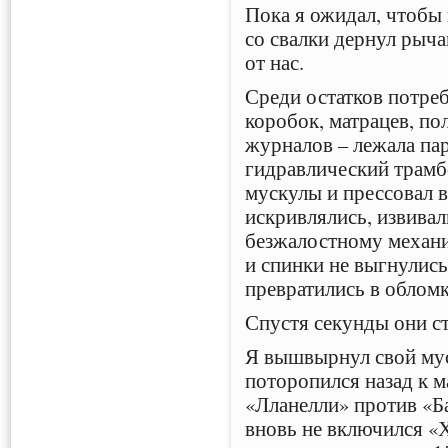
Пока я ожидал, чтобы
со свалки дернул рыча
от нас.
Среди остатков потре
коробок, матрацев, по
журналов – лежала пар
гидравлический трам
мускулы и прессовал в
искривлялись, извивал
безжалостному механи
и спинки не выгнулись
превратились в обломк
Спустя секунды они с
Я вышвырнул свой мус
поторопился назад к м
«Лланелли» против «Ба
вновь не включился «Х