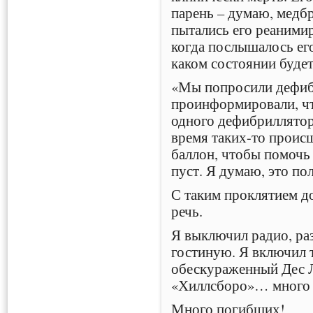
парень – думаю, медбр
пытались его реаними
когда послышалось его
каком состоянии будет
«Мы попросили дефиб
проинформировали, чт
одного дефибриллятора
время таких-то проис
баллон, чтобы помочь 
пуст. Я думаю, это по
С таким проклятием д
речь.
Я выключил радио, ра
гостиную. Я включил т
обескураженный Дес Л
«Хиллсборо»… много
Много погибших!