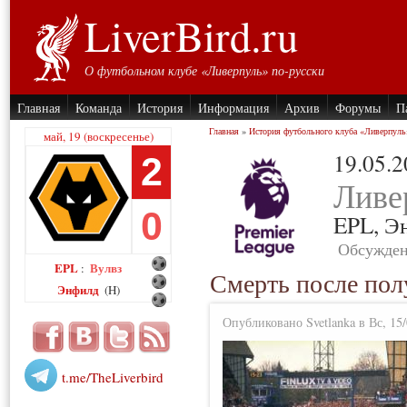
LiverBird.ru
О футбольном клубе «Ливерпуль» по-русски
Главная
Команда
История
Информация
Архив
Форумы
П
Главная
»
История футбольного клуба «Ливерпуль
май, 19 (воскресенье)
19.05.
2
Ливе
0
EPL,
Э
Обсужден
EPL
Вулвз
:
Смерть после полу
Энфилд
(H)
Опубликовано Svetlanka в Вс, 15/
t.me/TheLiverbird