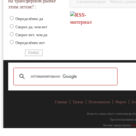
на трансферном рынке
3 комментария
Читать дале
этим летом? :
Определённо да
Скорее да, чем нет
Скорее нет, чем да
Определённо нет
Главная
Трекер
Пользователи
Форум
Бл
Новости, статьи, блоги, статистика фут
При использовании ма
Хостинг предоставлен
Fa