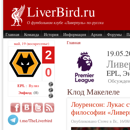
LiverBird.ru
О футбольном клубе «Ливерпуль» по-русски
Главная
Команда
История
Информация
Архив
Форумы
П
Главная
май, 19 (воскресенье)
2
19.05.
Ливе
0
EPL,
Э
Обсужден
EPL
Вулвз
:
Клод Макелеле
Энфилд
(H)
Лоуренсон: Лукас 
философии «Ливер
t.me/TheLiverbird
Опубликовано Crowe в Вс, 16/08/