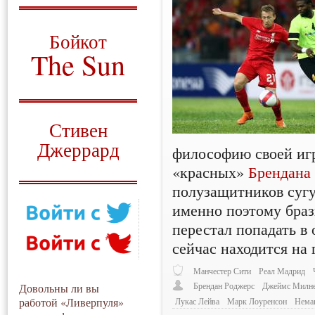
О том, когда появился
и зачем нужен
Бойкот
The Sun
Для тех, у кого всё ещё остались
вопросы
Русский перевод
Стивен
Джеррард
философию своей игр
«красных»
Брендана
Моя история
полузащитников сугу
именно поэтому бра
перестал попадать в
сейчас находится на 
Манчестер Сити
Реал Мадрид
Брендан Роджерс
Джеймс Милн
Довольны ли вы
работой «Ливерпуля»
Лукас Лейва
Марк Лоуренсон
Нема