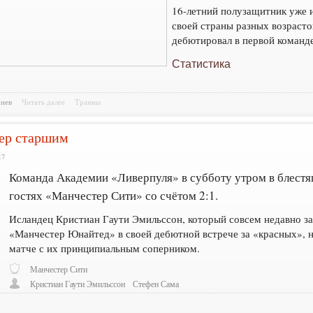
16-летний полузащитник уже 
своей страны разных возрастов
дебютировал в первой команд
Статистика
риев
Читать далее
Травмы
ер старшим
17
Команда Академии «Ливерпуля» в субботу утром в блестя
гостях «Манчестер Сити» со счётом 2:1.
Исландец Кристиан Гаути Эмильссон, который совсем недавно за
«Манчестер Юнайтед» в своей дебютной встрече за «красных», на
матче с их принципиальным соперником.
Манчестер Сити
Кристиан Гаути Эмильссон
Стефен Сама