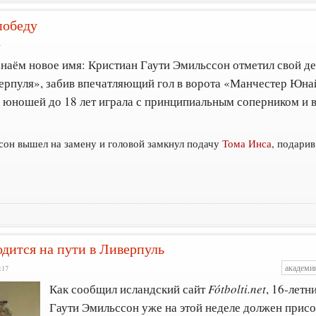
победу
4
знаём новое имя: Кристиан Гаути Эмильссон отметил свой 
ерпуля», забив впечатляющий гол в ворота «Манчестер Юна
юношей до 18 лет играла с принципиальным соперником и в
сон вышел на замену и головой замкнул подачу
Тома Инса
, подари
дится на пути в Ливерпуль
академи
:17
Как сообщил исландский сайт
Fótbolti.net
, 16-лет
Гаути Эмильссон уже на этой неделе должен прис