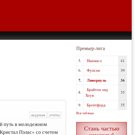
Премьер-лига
5.
Ньюкасл
41
6.
Фулхэм
39
7.
Ливерпуль
36
Брайтон энд
8.
35
Хоув
9.
Брентфорд
35
Вся таблица
академия
отчёты
й путь в молодежном
Стань частью
Кристал Пэлас» со счетом
команды!