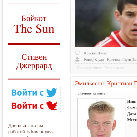
О том, когда появился
и зачем нужен
Бойкот
The Sun
Для тех, у кого всё ещё остались
вопросы
Русский перевод
Кристал Пэлас
Стивен
Конор Коуди
Кристиан Гаути Эм
Джеррард
15 комментариев
Читать далее
Моя история
Эмильссон, Кристиан 
Личные данные
Имя
Фами
Дата
Мест
Довольны ли вы
работой «Ливерпуля»