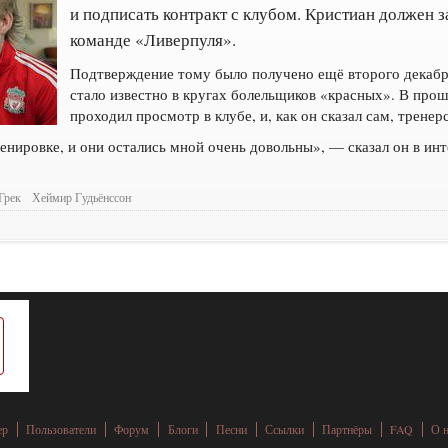
и подписать контракт с клубом. Кристиан должен 
команде «Ливерпуля».
Подтверждение тому было получено ещё второго декабря
стало известно в кругах болельщиков «красных». В про
проходил просмотр в клубе, и, как он сказал сам, трене
ренировке, и они остались мной очень довольны», — сказал он в и
Грек
Хеймир Гудьёнссон
ер
Пользователи
Форум
Блоги
Песни
Ссылки
Партнёры
FAQ
О 