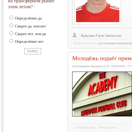
на трансферном рынке
этим летом? :
Определённо да
Скорее да, чем нет
Скорее нет, чем да
Кристиан Гаути Эмильссон
Определённо нет
Войдите на сайт
для отправки коммента
Молодёжь подаёт прим
Опубликовано Ingumsky в Сб, 20/02/2010 - 17:
1 комментарий
Читать далее