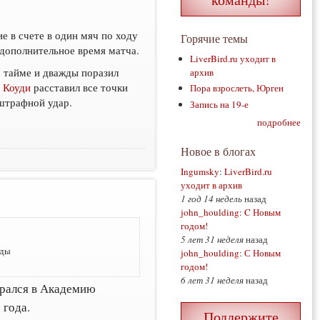
 в счете в один мяч по ходу
Горячие темы
 дополнительное время матча.
LiverBird.ru уходит в
 тайме и дважды поразил
архив
 Коуди
расставил все точки
Пора взрослеть, Юрген
штрафной удар.
Запись на 19-е
подробнее
Новое в блогах
Ingumsky
:
LiverBird.ru
уходит в архив
1 год 14 недель
назад
john_houlding
:
C Новым
годом!
5 лет 31 неделя
назад
нды
john_houlding
:
С Новым
годом!
6 лет 31 неделя
назад
рался в Академию
 года.
Поддержите