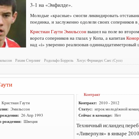
3-1 на «Энфилде».
Молодые «красные» смогли ликвидировать отставание
поединка, и заслуженно одолели своих соперников в
Кристиан Гаути Эмильссон
вышел на поле во втором
ворота соперников на глазах у Копа, а капитан
Конор
над «i» уверенно реализовав одиннадцатиметровый 
ильссон
Рахим Стерлинг
Родольфо Боррель
Хесус Фернандес Саес (Сусо)
Гаути
Контракт
:
Контракт:
Кристиан Гаути
2010
-
2012
лия:
Статус:
Эмильссон
игрок молодёжной кома
 рождения:
Сейчас в команде:
26 Апр 1993
Нет
о рождения:
Швеция
Техничный исландец переб
«Ливерпуля» в январе 2010