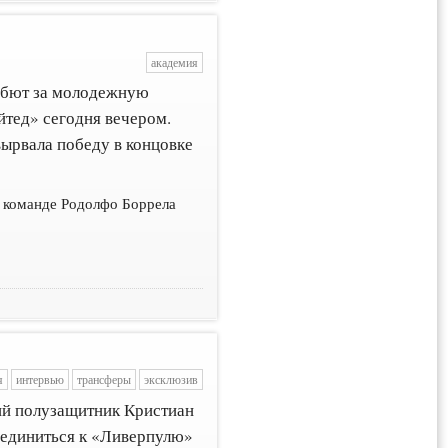
академия
дебют за молодежную
йтед» сегодня вечером.
ырвала победу в концовке
в команде Родолфо Боррела
я
интервью
трансферы
эксклюзив
ний полузащитник Кристиан
оединиться к «Ливерпулю»