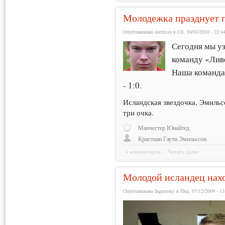
Молодежка празднует 
Опубликовано mertzan в Сб, 30/01/2010 - 22:4
Сегодня мы у
команду «Лив
Наша команда 
- 1:0.
Исландская звездочка, Эмильс
три очка.
Манчестер Юнайтед
Кристиан Гаути Эмильссон
4 комментария
Читать далее
Молодой исландец нахо
Опубликовано Ingumsky в Пнд, 07/12/2009 - 13