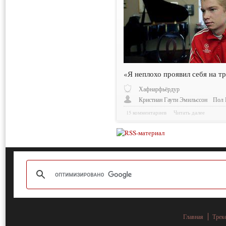
«Я неплохо проявил себя на т
Хафнарфьёрдур
Кристиан Гаути Эмильссон
Пол 
15 комментариев
Читать далее
Главная
Трек