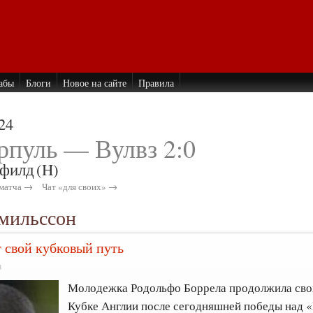
абы
Блоги
Новое на сайте
Правила
24
рпуль — Вулвз 2:0
филд
(H)
матча →
Чат «для своих» →
Эмильссон
 свой кубковый путь
8
Молодежка Родольфо Боррела продолжила сво
Кубке Англии после сегодняшней победы над «