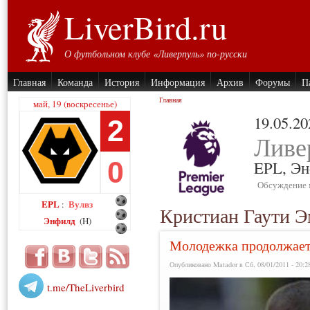
LiverBird.ru
О футбольном клубе «Ливерпуль» по-русски
Главная
Команда
История
Информация
Архив
Форумы
П
Главная
май, 19 (воскресенье)
19.05.20
2
Ливе
0
EPL,
Эн
Обсуждение 
EPL
Вулвз
:
Кристиан Гаути 
Энфилд
(H)
Молодежка продолжает
Опубликовано Matador в Сб, 08/01/2011 - 20:2
t.me/TheLiverbird