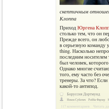
скептичным отноше
Клоппа
Приход
Юргена Клоп
столько тем, что он п
Прежде всего, он люб
в серьезную команду уж
thing. Насколько непро
последним носителем 
был человек, которого
Однако многие считают
того, ему часто без о
тренеры. За что? Если
какой-то антипод.
Боруссия Дортмунд
Невен Суботич
Робби Фаулер
117 комментариев
Читать да