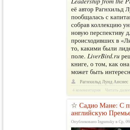
Leadership from the P
её автор Рагнхильд 
пообщалась с капита
собрав коллекцию у
новую перспективу д
происходивших в «Ли
то, какими были лид
поле.
LiverBird.ru
реш
книге, о том, как она
может быть интерес
Рагнхильд Лунд Анснес
4 комментария
Читать дале
☆
Садио Мане: С п
английскую Премье
Опубликовано Ingumsky в Ср, 09/