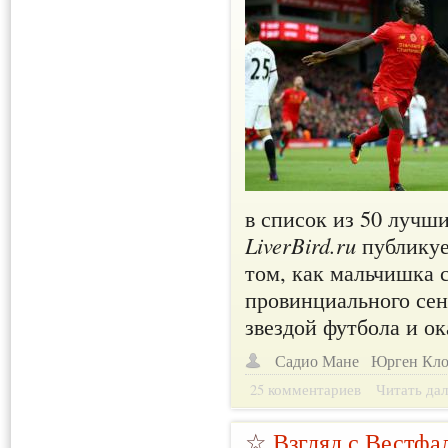
в список из 50 лучши
LiverBird.ru
публикуе
том, как мальчишка 
провинциального сен
звездой футбола и о
Садио Мане
Юрген Кл
25 комментариев
Читать дал
☆
Взгляд с Вестфа