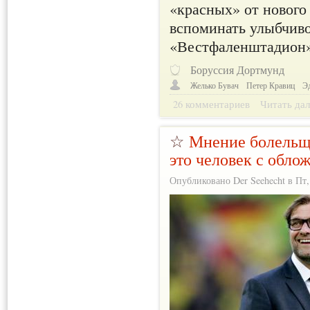
«красных» от нового
вспоминать улыбчиво
«Вестфаленштадион»
Боруссия Дортмунд
Желько Бувач
Петер Кравиц
Э
26 комментариев
Читать дал
☆
Мнение болельщ
это человек с обло
Опубликовано Der Seehecht в Пт, 