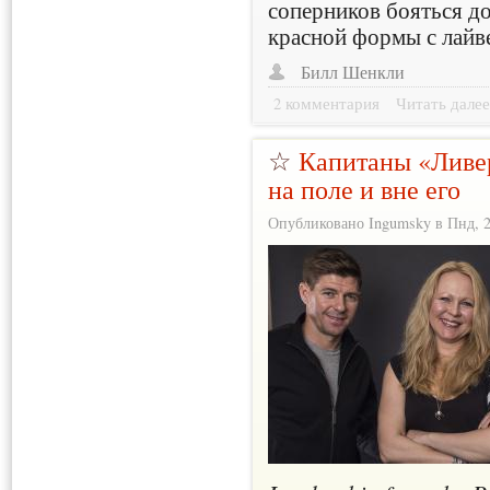
соперников бояться до
красной формы с лайв
Билл Шенкли
2 комментария
Читать дале
☆
Капитаны «Ливер
на поле и вне его
Опубликовано Ingumsky в Пнд, 21