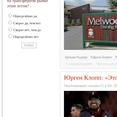
на трансферном рынке
этим летом? :
Определённо да
Скорее да, чем нет
Скорее нет, чем да
Определённо нет
Брендан Роджерс
Рафаэль Бенитес
Р
7 комментариев
Читать дале
Юрген Клопп: «Это
Опубликовано socrates71 в Пт, 26