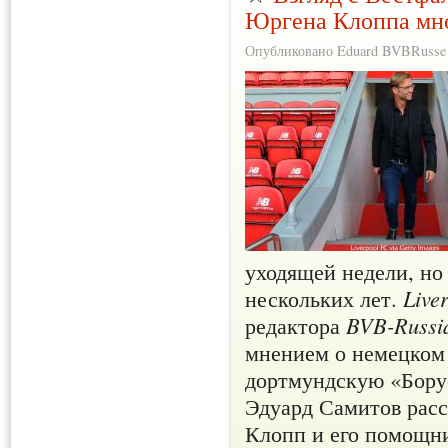
Юргена Клоппа мно
Опубликовано Eduard BVBRusse в
уходящей недели, но
нескольких лет.
Live
редактора
BVB-Russi
мнением о немецком 
дортмундскую «Борус
Эдуард Самитов расс
Клопп и его помощни