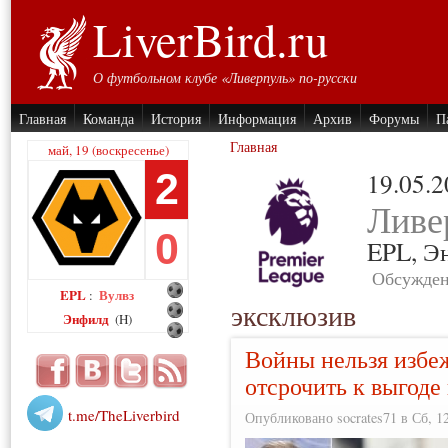
LiverBird.ru
О футбольном клубе «Ливерпуль» по-русски
Главная
Команда
История
Информация
Архив
Форумы
П
Главная
май, 19 (воскресенье)
2
19.05.
Ливе
0
EPL,
Э
Обсужден
EPL
Вулвз
:
эксклюзив
Энфилд
(H)
Войны нельзя избе
отсрочить к выгоде
t.me/TheLiverbird
Опубликовано socrates71 в Сб, 12