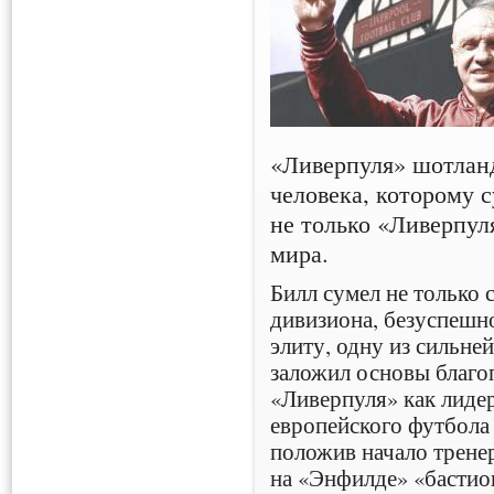
«Ливерпуля» шотла
человека, которому 
не только «Ливерпуля
мира.
Билл сумел не только 
дивизиона, безуспешн
элиту, одну из сильне
заложил основы благо
«Ливерпуля» как лидер
европейского футбола 
положив начало тренер
на «Энфилде» «бастио