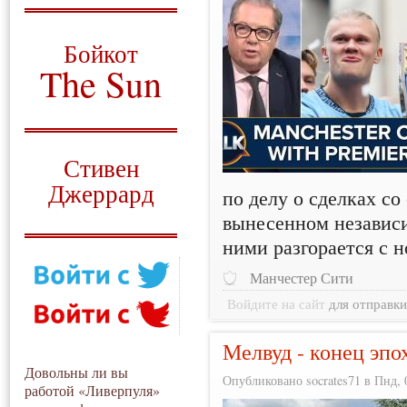
О том, когда появился
и зачем нужен
Бойкот
The Sun
Для тех, у кого всё ещё остались
вопросы
Русский перевод
Стивен
Джеррард
по делу о сделках с
вынесенном независ
Моя история
ними разгорается с н
Манчестер Сити
Войдите на сайт
для отправк
Мелвуд - конец эпо
Довольны ли вы
Опубликовано socrates71 в Пнд, 0
работой «Ливерпуля»