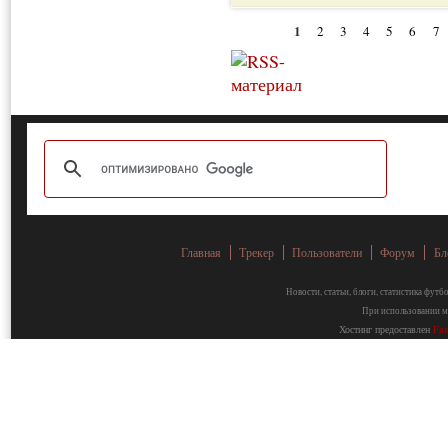
1
2
3
4
5
6
7
Главная
Трекер
Пользователи
Форум
Бл
Новости, статьи, блоги, статистика фут
При использовании ма
Хостинг предоставлен
Fa