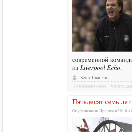
современной команд
из
Liverpool Echo
.
Фил Томпсон
18 комментариев
Читать дал
Пятьдесят семь ле
Опубликовано Иришка в Чт, 01/1