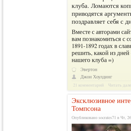
клуба. Ломаются копь
приводятся аргумент
поздравляет себя с д
Вместе с авторами сай
вам познакомиться с 
1891-1892 годах в сла
решить, какой из дней
нашего клуба =)
Эвертон
Джон Хоулдинг
21 комментарий
Читать дал
Эксклюзивное инт
Томпсона
Опубликовано socrates71 в Чт, 26