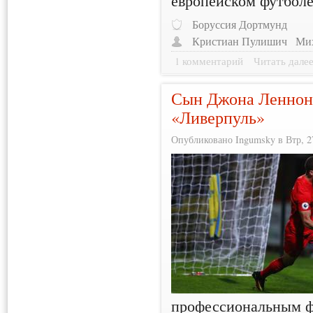
Боруссия Дортмунд
Кристиан Пулишич
Мих
1 комментарий
Читать дале
Сын Джона Леннона 
«Ливерпуль»
Опубликовано Ingumsky в Втр, 27
профессиональным фу