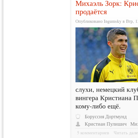
Михаэль Зорк: Кри
продаётся
Опубликовано Ingumsky в Втр, 13
слухи, немецкий клу
вингера Кристиана 
кому-либо ещё.
Боруссия Дортмунд
Кристиан Пулишич
Мих
5 комментариев
Читать дале