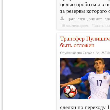
целью пробиться в о
за резервы которого 
Брукс Леннон
Дэнни Ингс
Кри
10 комментариев
Читать дал
Трансфер Пулишича
быть отложен
Опубликовано Crowe в Вс, 28/08/
сделки по переходу 1