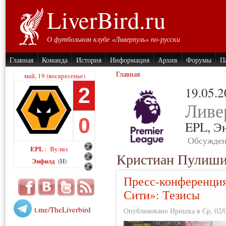
LiverBird.ru
О футбольном клубе «Ливерпуль» по-русски
Главная
Команда
История
Информация
Архив
Форумы
П
Главная
май, 19 (воскресенье)
2
19.05.
Ливе
0
EPL,
Э
Обсужден
EPL
Вулвз
:
Кристиан Пулиш
Энфилд
(H)
Пресс-конференци
Сити»: Тезисы
t.me/TheLiverbird
Опубликовано Иришка в Ср, 02/0