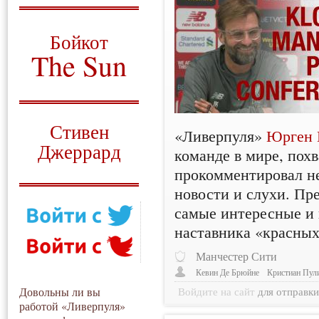
О том, когда появился
и зачем нужен
Бойкот
The Sun
Для тех, у кого всё ещё остались
вопросы
Русский перевод
Стивен
«Ливерпуля»
Юрген 
Джеррард
команде в мире, пох
прокомментировал н
Моя история
новости и слухи. П
самые интересные и
наставника «красных
Манчестер Сити
Кевин Де Брюйне
Кристиан Пул
Довольны ли вы
Войдите на сайт
для отправк
работой «Ливерпуля»