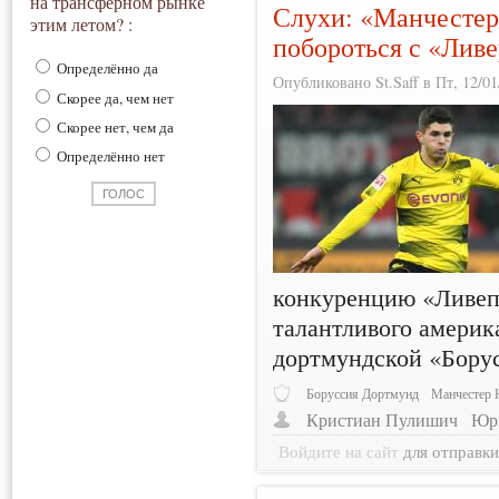
на трансферном рынке
Слухи: «Манчестер
этим летом? :
побороться с «Лив
Определённо да
Опубликовано St.Saff в Пт, 12/01
Скорее да, чем нет
Скорее нет, чем да
Определённо нет
конкуренцию «Ливепу
талантливого америк
дортмундской «Бору
Боруссия Дортмунд
Манчестер 
Кристиан Пулишич
Юр
Войдите на сайт
для отправк