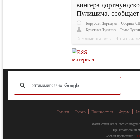
вингера дортмундск
Пулишича, сообщае
Боруссия Дортмунд
Сборная 
Кристиан Пулишич
Томас Тухел
5 комментариев
Читать дале
Главная
Трекер
Пользователи
Форум
Бл
Новости, статьи, блоги, статистика фут
При использовании ма
Хостинг предоставлен
Fa