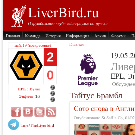
LiverBird.ru
О футбольном клубе «Ливерпуль» по-русски
Главная
Команда
История
Информация
Архив
Форумы
П
Главная
май, 19 (воскресенье)
2
19.05.
Ливе
0
EPL,
Э
Обсужден
EPL
Вулвз
:
Тайтус Брамбл
Энфилд
(H)
Сото снова в Англи
Опубликовано St.Saff в Ср, 01/02
t.me/TheLiverbird