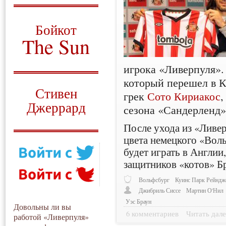
О том, когда появился
и зачем нужен
Бойкот
The Sun
Для тех, у кого всё ещё остались
игрока «Ливерпуля».
вопросы
который перешел в К
Русский перевод
Стивен
грек
Сото Кириакос
,
Джеррард
сезона «Сандерленд
Моя история
После ухода из «Ливе
цвета немецкого «Воль
будет играть в Англии
защитников «котов» Бр
Вольфсбург
Куинс Парк Рейндж
Джибриль Сиссе
Мартин О'Нил
Уэс Браун
Довольны ли вы
6 комментариев
Читать дале
работой «Ливерпуля»