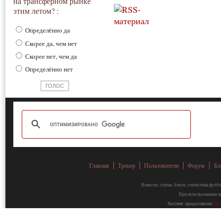
на трансферном рынке
этим летом? :
Определённо да
Скорее да, чем нет
Скорее нет, чем да
Определённо нет
Главная
Трекер
Пользователи
Форум
Бл
Новости, статьи, блоги, статистика фут
При использовании ма
Хостинг предоставлен
Fa