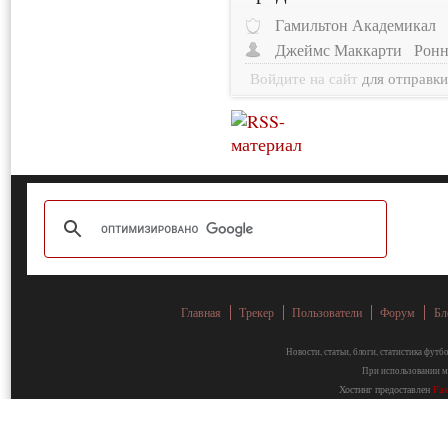
Гамильтон Академикал
Джеймс Маккарти
Ронн
Войдите на сайт
для отправк
Главная
Трекер
Пользователи
Форум
Бл
Новости, статьи, блоги, статистика фут
При использовании ма
Хостинг предоставлен
Fa