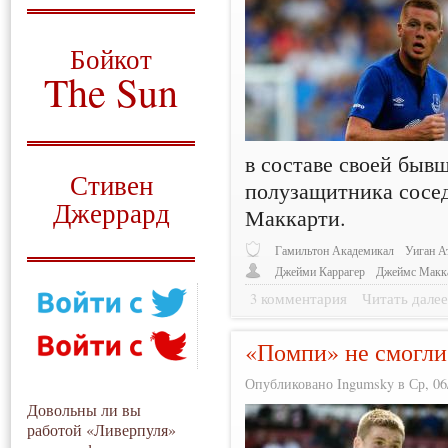
О том, когда появился
и зачем нужен
Бойкот
The Sun
Для тех, у кого всё ещё остались
вопросы
в составе своей быв
Русский перевод
Стивен
полузащитника сосе
Джеррард
Маккарти.
Моя история
Гамильтон Академикал
Уиган А
Джейми Каррагер
Джеймс Макк
3 комментария
Читать дале
«Помпи» не смогли
Опубликовано Ingumsky в Ср, 06/
Довольны ли вы
работой «Ливерпуля»