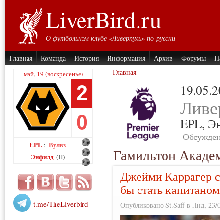
LiverBird.ru
О футбольном клубе «Ливерпуль» по-русски
Главная
Команда
История
Информация
Архив
Форумы
П
Главная
май, 19 (воскресенье)
2
19.05.
Ливе
0
EPL,
Э
Обсужден
EPL
Вулвз
:
Гамильтон Акаде
Энфилд
(H)
Джейми Каррагер с
бы стать капитано
t.me/TheLiverbird
Опубликовано St.Saff в Пнд, 23/0