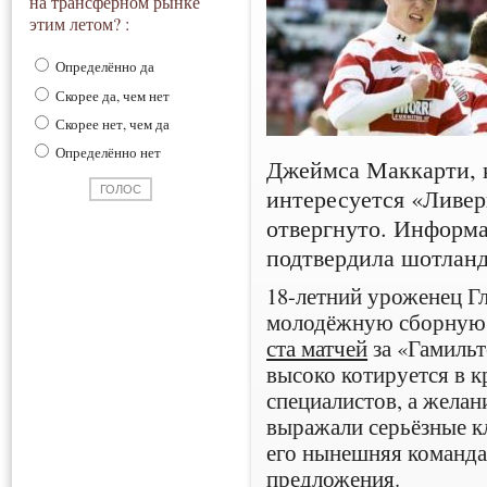
на трансферном рынке
этим летом? :
Определённо да
Скорее да, чем нет
Скорее нет, чем да
Определённо нет
Джеймса Маккарти, 
интересуется «Ливер
отвергнуто. Информа
подтвердила шотланд
18-летний уроженец Г
молодёжную сборную 
ста матчей
за «Гамиль
высоко котируется в 
специалистов, а желан
выражали серьёзные кл
его нынешняя команда 
предложения.