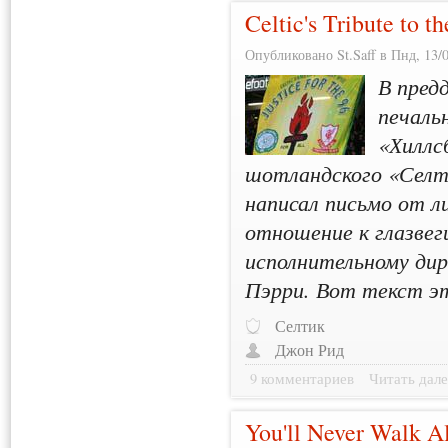
Celtic's Tribute to t
Опубликовано St.Saff в Пнд, 13/0
В пред
печаль
«Хиллс
шотландского «Селт
написал письмо от л
отношение к глазвег
исполнительному дир
Пэрри. Вот текст э
Селтик
Джон Рид
9 комментариев
Читать дале
You'll Never Walk A