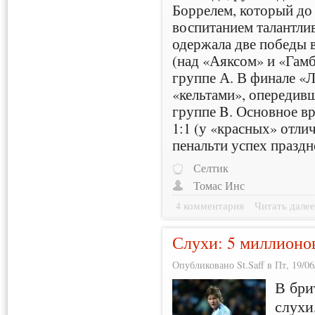
Боррелем, который до
воспитанием талантли
одержала две победы в
(над «Аяксом» и «Гамб
группе А. В финале «Л
«кельтами», опередив
группе B. Основное в
1:1 (у «красных» отли
пенальти успех праздн
Селтик
Томас Инс
4 комментария
Читать дале
Слухи: 5 миллионов
Опубликовано St.Saff в Пт, 19/06
В бри
слухи