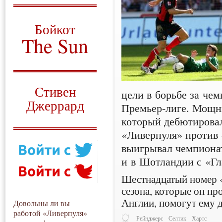
О том, когда появился
и зачем нужен
Бойкот
The Sun
Для тех, у кого всё ещё остались
вопросы
Русский перевод
Стивен
цели в борьбе за че
Джеррард
Премьер-лиге.
Мощны
который дебютировал
Моя история
«Ливерпуля» против 
выигрывал чемпионат
и в Шотландии с «Гл
Шестнадцатый номер «
сезона, которые он пр
Англии, помогут ему 
Довольны ли вы
работой «Ливерпуля»
Рейнджерс
Селтик
Хартс