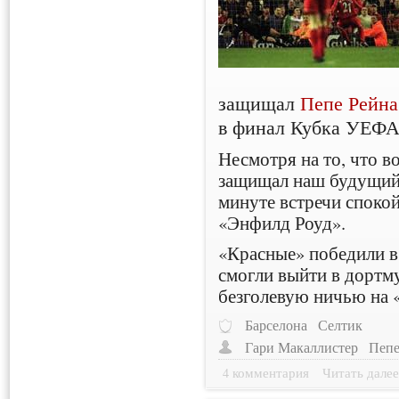
защищал
Пепе Рейна
в финал Кубка УЕФА
Несмотря на то, что в
защищал наш будущий 
минуте встречи спокой
«Энфилд Роуд».
«Красные» победили в 
смогли выйти в дортм
безголевую ничью на 
Барселона
Селтик
Гари Макаллистер
Пепе
4 комментария
Читать дале