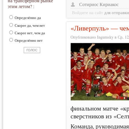
на трансферном рынке
Сотириос Кириакос
этим летом? :
Войдите на сайт
для отправк
Определённо да
Скорее да, чем нет
«Ливерпуль» — че
Скорее нет, чем да
Опубликовано Ingumsky в Ср, 12/
Определённо нет
финальном матче «кр
сверстников из «Сел
Команда, руководимая