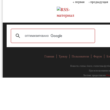
« первая
‹ предыдущая
Главная
Трекер
Пользователи
Форум
Бл
Новости, статьи, блоги, статистика фут
При использовании ма
Хостинг предоставлен
Fa