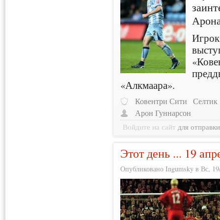
заинт
Арона
Игрок
высту
«Кове
преддв
«Алкмаара».
Ковентри Сити
Селтик
Арон Гуннарсон
Войдите на сайт
для отправк
Этот день ... 19 апр
Опубликовано Ingumsky в Вс, 19/