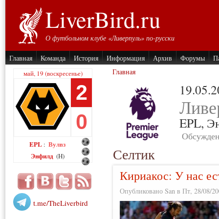
LiverBird.ru
О футбольном клубе «Ливерпуль» по-русски
Главная
Команда
История
Информация
Архив
Форумы
П
Главная
май, 19 (воскресенье)
2
19.05.
Ливе
0
EPL,
Э
Обсужден
EPL
Вулвз
:
Селтик
Энфилд
(H)
Кириакос: У нас ес
Опубликовано San в Пт, 28/08/20
t.me/TheLiverbird