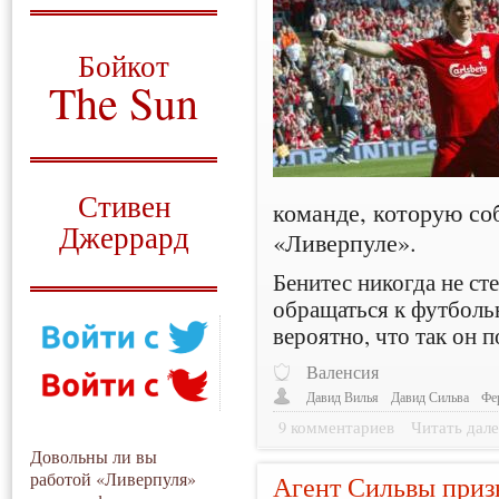
О том, когда появился
и зачем нужен
Бойкот
The Sun
Для тех, у кого всё ещё остались
вопросы
Русский перевод
Стивен
команде, которую с
Джеррард
«Ливерпуле».
Моя история
Бенитес никогда не ст
обращаться к футболь
вероятно, что так он п
Валенсия
Давид Вилья
Давид Сильва
Фе
9 комментариев
Читать дале
Довольны ли вы
работой «Ливерпуля»
Агент Сильвы призн