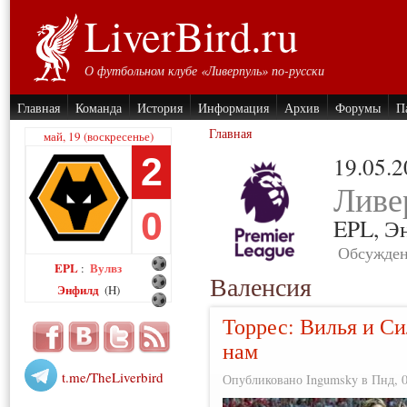
LiverBird.ru
О футбольном клубе «Ливерпуль» по-русски
Главная
Команда
История
Информация
Архив
Форумы
П
Главная
май, 19 (воскресенье)
2
19.05.
Ливе
0
EPL,
Э
Обсужден
EPL
Вулвз
:
Валенсия
Энфилд
(H)
Торрес: Вилья и Си
нам
t.me/TheLiverbird
Опубликовано Ingumsky в Пнд, 01