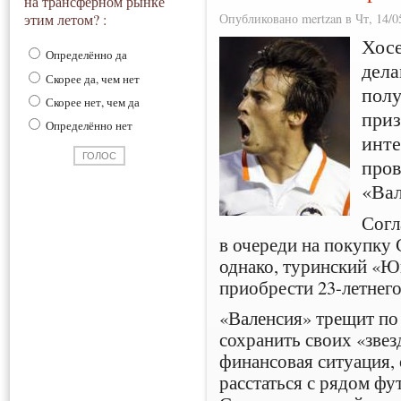
на трансферном рынке
Опубликовано mertzan в Чт, 14/05
этим летом? :
Хос
Определённо да
дела
Скорее да, чем нет
пол
Скорее нет, чем да
приз
Определённо нет
инте
пров
«Вал
Согл
в очереди на покупку
однако, туринский «Ю
приобрести 23-летнего
«Валенсия» трещит по 
сохранить своих «звез
финансовая ситуация, с
расстаться с рядом фу