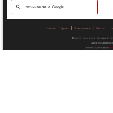
Главная
Трекер
Пользователи
Форум
Бл
Новости, статьи, блоги, статистика фут
При использовании ма
Хостинг предоставлен
Fa