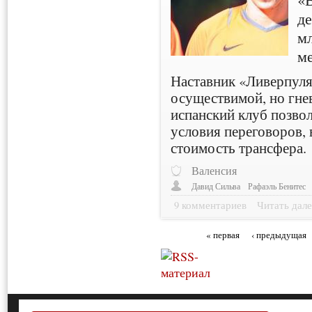
де
м
м
Наставник «Ливерпуля
осуществимой, но гнев
испанский клуб позвол
условия переговоров, 
стоимость трансфера.
Валенсия
Давид Сильва
Рафаэль Бенитес
9 комментариев
Читать дале
« первая
‹ предыдущая