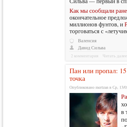
Сильва — первый в сп
Как мы сообщали ране
окончательное предло
миллионов фунтов, и
торговаться с «летуч
Валенсия
Давид Сильва
2 комментария
Читать дале
Пан или пропал: 15
точка
Опубликовано mertzan в Ср, 13/05
Р
хо
в 
п
«