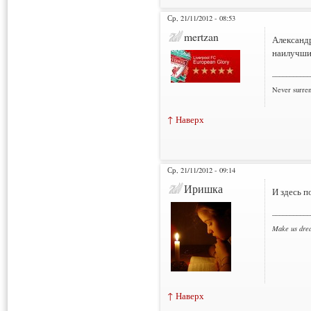
Ср, 21/11/2012 - 08:53
mertzan
Александр
наилучши
___________
Never surre
↑ Наверх
Ср, 21/11/2012 - 09:14
Иришка
И здесь п
___________
Make us dre
↑ Наверх