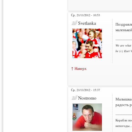
Ср, 21/11/2012 - 10:53
Svetlanka
Поздравля
маленькой
___________
We are what 
be (c) Kurt 
↑ Наверх
Ср, 21/11/2012 - 15:37
Nostromo
Малышка 
радость р
___________
Корабли по
непогоды..