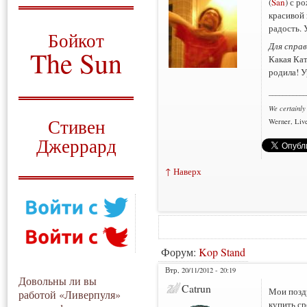
(
San
) с р
красивой 
О том, когда появился
и зачем нужен
радость. 
Бойкот
Для справ
The Sun
Какая Ка
родила! У
Для тех, у кого всё ещё остались
вопросы
___________
We certainly
Русский перевод
Стивен
Werner, Live
Джеррард
Моя история
↑ Наверх
Форум:
Kop Stand
Втр, 20/11/2012 - 20:19
Довольны ли вы
Catrun
Мои поздр
работой «Ливерпуля»
купить ср