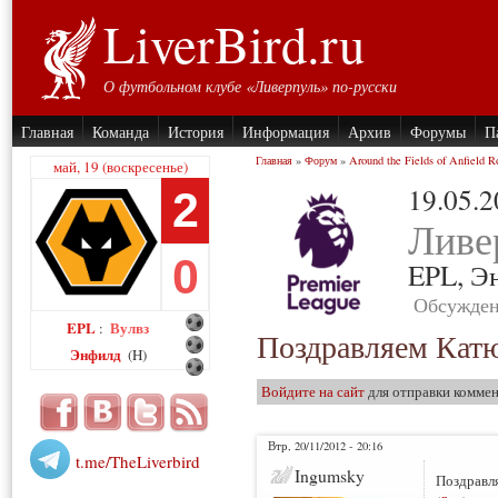
LiverBird.ru
О футбольном клубе «Ливерпуль» по-русски
Главная
Команда
История
Информация
Архив
Форумы
П
Главная
»
Форум
»
Around the Fields of Anfield R
май, 19 (воскресенье)
19.05.
2
Ливе
0
EPL,
Э
Обсужден
EPL
Вулвз
:
Поздравляем Кат
Энфилд
(H)
Войдите на сайт
для отправки комме
Втр, 20/11/2012 - 20:16
t.me/TheLiverbird
Ingumsky
Поздравл