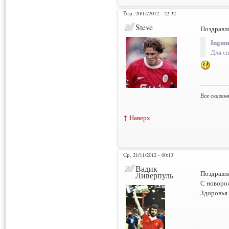
Втр, 20/11/2012 - 22:32
Steve
Поздравл
Ingum
Для сп
___________
Все сказан
↑ Наверх
Ср, 21/11/2012 - 00:13
Вадик
Поздравл
Ливерпуль
С новоро
Здоровья 