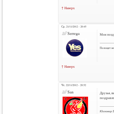
↑ Наверх
Ср, 21/11/2012 - 20:45
Serrega
Мои поздр
___________
Полощет ве
↑ Наверх
Чт, 22/11/2012 - 20:52
San
Друзья, в
поздравле
___________
Юллнэвар В