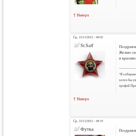
↑ Наверх
Ср, 21/11/2012 - 08:02
St.Saff
Поздравл
Желаю са
и красиво
___________
"Я собираюс
хотел бы у
трофей Пре
↑ Наверх
Ср, 21/11/2012 - 08:19
Футка
Поздравл