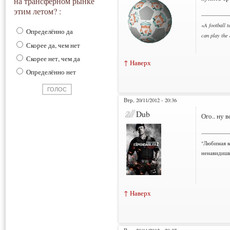
на трансферном рынке
этим летом? :
___________
«
A football t
Определённо да
can play the
Скорее да, чем нет
Скорее нет, чем да
↑ Наверх
Определённо нет
Втр, 20/11/2012 - 20:36
Dub
Ого.. ну в
___________
"Любимая к
ненавидишь
↑ Наверх