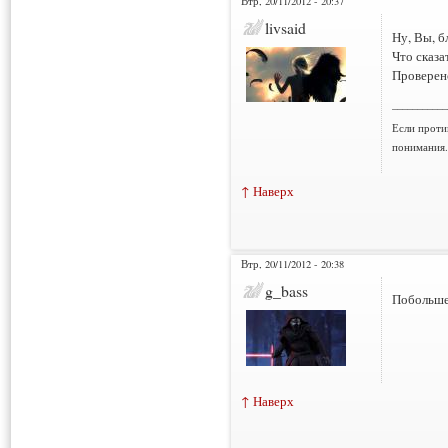
Втр, 20/11/2012 - 20:37
livsaid
Ну, Вы, б
Что сказа
Проверен
___________
Если проти
понимания.
↑ Наверх
Втр, 20/11/2012 - 20:38
g_bass
Побольше 
↑ Наверх