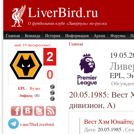
LiverBird.ru
О футбольном клубе «Ливерпуль» по-русски
Главная
Команда
История
Информация
Архив
Форумы
П
Главная
май, 19 (воскресенье)
2
19.05.
Ливе
0
EPL,
Э
Обсужден
EPL
Вулвз
:
20.05.1985: Вест
Энфилд
(H)
дивизион, A)
Вест Хэм Юнайте
t.me/TheLiverbird
Дата:
20.05.1985
,
Сез