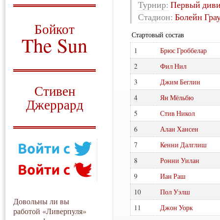
Турнир:
Первый див
О том, когда появился
Стадион:
Болейн Гра
и зачем нужен
Бойкот
Стартовый состав
The Sun
1
Брюс Гроббелар
Для тех, у кого всё ещё остались
вопросы
2
Фил Нил
Русский перевод
3
Джим Беглин
Стивен
4
Ян Мёльбю
Джеррард
5
Стив Никол
Моя история
6
Алан Хансен
7
Кенни Далглиш
8
Ронни Уилан
9
Иан Раш
10
Пол Уэлш
Довольны ли вы
11
Джон Уорк
работой «Ливерпуля»