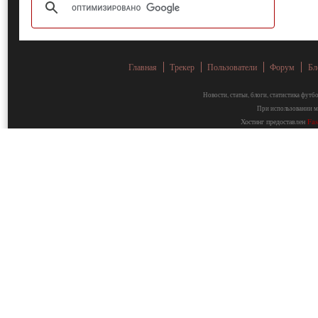
Главная
Трекер
Пользователи
Форум
Бл
Новости, статьи, блоги, статистика фут
При использовании ма
Хостинг предоставлен
Fa