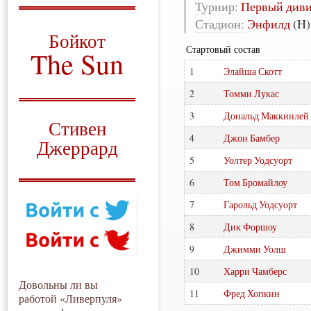
Турнир:
Первый див
О том, когда появился
Стадион:
Энфилд
(H)
и зачем нужен
Бойкот
Стартовый состав
The Sun
1
Элайша Скотт
Для тех, у кого всё ещё остались
вопросы
2
Томми Лукас
Русский перевод
3
Дональд Маккинлей
Стивен
4
Джон Бамбер
Джеррард
5
Уолтер Уодсуорт
Моя история
6
Том Бромайлоу
7
Гарольд Уодсуорт
8
Дик Форшоу
9
Джимми Уолш
10
Харри Чамберс
Довольны ли вы
11
Фред Хопкин
работой «Ливерпуля»