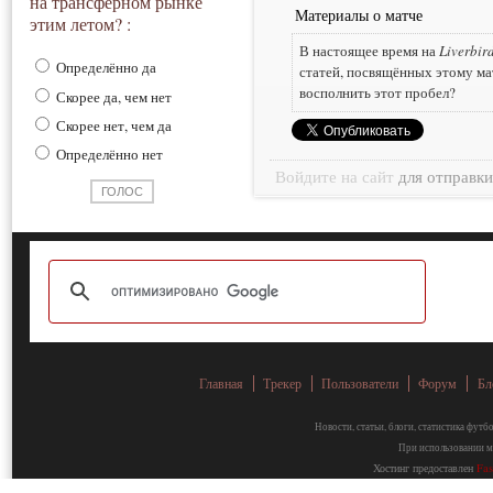
на трансферном рынке
Материалы о матче
этим летом? :
В настоящее время на
Liverbir
Определённо да
статей, посвящённых этому ма
восполнить этот пробел?
Скорее да, чем нет
Скорее нет, чем да
Определённо нет
Войдите на сайт
для отправк
Главная
Трекер
Пользователи
Форум
Бл
Новости, статьи, блоги, статистика фут
При использовании ма
Хостинг предоставлен
Fa