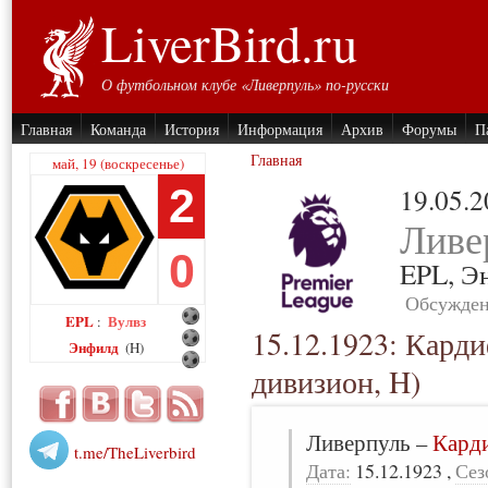
LiverBird.ru
О футбольном клубе «Ливерпуль» по-русски
Главная
Команда
История
Информация
Архив
Форумы
П
Главная
май, 19 (воскресенье)
2
19.05.
Ливе
0
EPL,
Э
Обсужден
EPL
Вулвз
:
15.12.1923: Кард
Энфилд
(H)
дивизион, H)
Ливерпуль
–
Кард
t.me/TheLiverbird
Дата:
15.12.1923
,
Сез