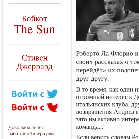
О том, когда появился
и зачем нужен
Бойкот
The Sun
Для тех, у кого всё ещё остались
вопросы
Русский перевод
Роберто Ла Флорио и
Стивен
своих рассказах о то
Джеррард
перейдёт» их подопе
Моя история
друг другу.
В то время, как один и
огромный интерес к Д
итальянских клуба, др
возвращения Андреа в
зато им активно интер
команда...
Довольны ли вы
работой «Ливерпуля»
Если верить словам Р