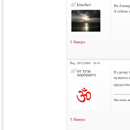
kinchev
На Альвар
А сейчас 
↑ Наверх
Втр, 29/12/2009 - 16:18
от туза
В сделку 
хорошего
нужного и
предстовл
___________
Мы-пыль зв
↑ Наверх