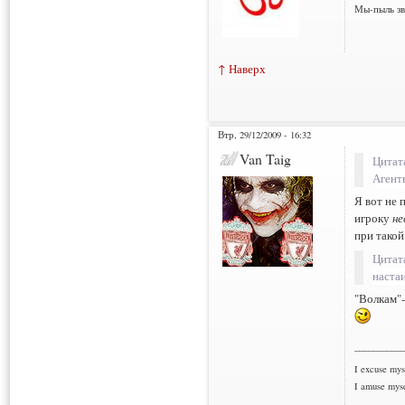
Мы-пыль зв
↑ Наверх
Втр, 29/12/2009 - 16:32
Van Taig
Цитат
Агент
Я вот не 
игроку
не
при такой
Цитат
наста
"Волкам"-
___________
I excuse myse
I amuse myse