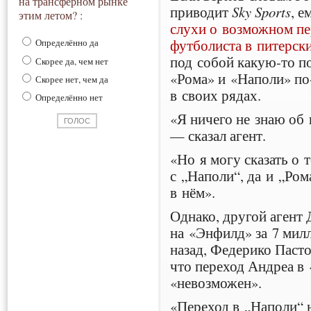
на трансферном рынке
приводит
Sky Sports
, е
этим летом? :
слухи о возможном пе
футболиста в питерск
Определённо да
под собой
какую-то
по
Скорее да, чем нет
«Рома» и «Наполи»
по
Скорее нет, чем да
в своих рядах.
Определённо нет
«Я ничего не знаю об 
— сказал агент.
«Но я могу сказать о 
с „Наполи“, да и „Ром
в нём».
Однако, другой агент
на «Энфилд» за 7 мил
назад, Федерико Паст
что переход Андреа в
«невозможен».
«Переход в „Наполи“ 