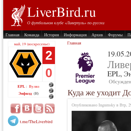
LiverBird.ru
О футбольном клубе «Ливерпуль» по-русски
Главная
Команда
История
Информация
Архив
Форумы
П
Главная
май, 19 (воскресенье)
2
19.05.
Ливе
0
EPL,
Э
Обсужден
EPL
Вулвз
:
Куда же уходит Д
Энфилд
(H)
Опубликовано Ingumsky в Втр, 29
t.me/TheLiverbird