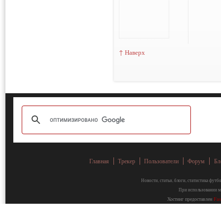
↑ Наверх
Главная
Трекер
Пользователи
Форум
Бл
Новости, статьи, блоги, статистика фут
При использовании ма
Хостинг предоставлен
Fa