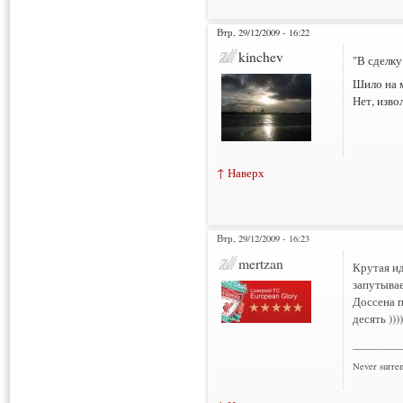
Втр, 29/12/2009 - 16:22
kinchev
"В сделку
Шило на 
Нет, извол
↑ Наверх
Втр, 29/12/2009 - 16:23
Нарушения: 1
mertzan
Крутая ид
запутывае
Доссена п
десять ))))
___________
Never surre