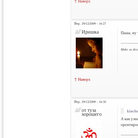
↑ Наверх
Втр, 29/12/2009 - 16:27
Иришка
Паша, ну 
___________
Make us dre
↑ Наверх
Втр, 29/12/2009 - 16:30
от туза
kinche
хорошего
А как узн
орентиров
___________