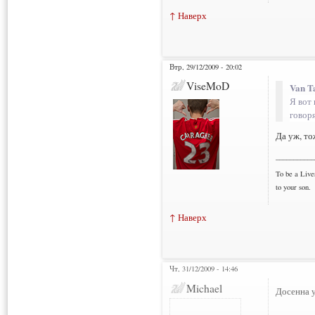
↑ Наверх
Втр, 29/12/2009 - 20:02
ViseMoD
Van T
Я вот 
говоря
Да уж, то
___________
To be a Live
to your son.
↑ Наверх
Чт, 31/12/2009 - 14:46
Нарушения: 2
Michael
Досенна у