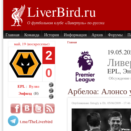
LiverBird.ru
О футбольном клубе «Ливерпуль» по-русски
Главная
Команда
История
Информация
Архив
Форумы
П
Главная
май, 19 (воскресенье)
19.05.20
2
Ливе
0
EPL,
Эн
Обсуждение 
EPL
Вулвз
:
Арбелоа: Алонсо 
Энфилд
(H)
Опубликовано Jirtogly в Пт, 05/06/2009 - 17:46
t.me/TheLiverbird