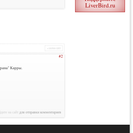
LiverBird.ru
+100500 OFF
#2
ирана" Карры.
дите на сайт
для отправки комментариев