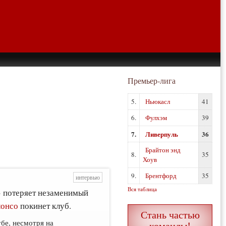
Премьер-лига
5.
Ньюкасл
41
6.
Фулхэм
39
7.
Ливерпуль
36
Брайтон энд
8.
35
Хоув
9.
Брентфорд
35
интервью
Вся таблица
» потеряет незаменимый
онсо
покинет клуб.
Стань частью
бе, несмотря на
команды!