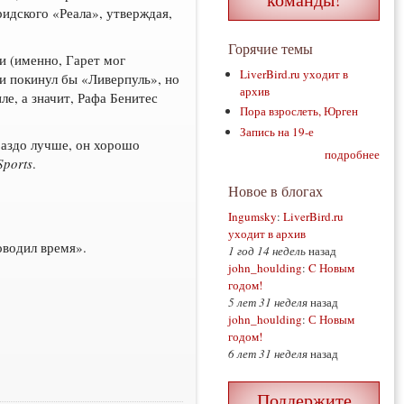
идского «Реала», утверждая,
Горячие темы
и (именно, Гарет мог
LiverBird.ru уходит в
би покинул бы «Ливерпуль», но
архив
ле, а значит, Рафа Бенитес
Пора взрослеть, Юрген
Запись на 19-е
раздо лучше, он хорошо
подробнее
Sports
.
Новое в блогах
Ingumsky
:
LiverBird.ru
уходит в архив
оводил время».
1 год 14 недель
назад
john_houlding
:
C Новым
годом!
5 лет 31 неделя
назад
john_houlding
:
С Новым
годом!
6 лет 31 неделя
назад
Поддержите