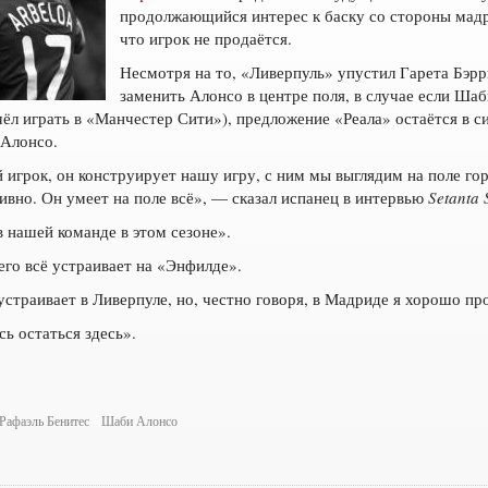
продолжающийся интерес к баску со стороны мадр
что игрок не продаётся.
Несмотря на то, «Ливерпуль» упустил Гарета Бэрр
заменить Алонсо в центре поля, в случае если Ша
ёл играть в «Манчестер Сити»), предложение «Реала» остаётся в си
 Алонсо.
игрок, он конструирует нашу игру, с ним мы выглядим на поле го
сивно. Он умеет на поле всё», — сказал испанец в интервью
Setanta 
 нашей команде в этом сезоне».
его всё устраивает на «Энфилде».
устраивает в Ливерпуле, но, честно говоря, в Мадриде я хорошо пр
сь остаться здесь».
Рафаэль Бенитес
Шаби Алонсо