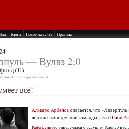
абы
Блоги
Новое на сайте
Правила
24
рпуль — Вулвз 2:0
филд
(H)
матча →
Чат «для своих» →
умеет всё!
Альваро Арбелоа
опасается, что «Ливерпуль
винтик в конструкции команды, если
Шаби Ал
Рафа Бенитес
определился с будущим Алонсо в клу