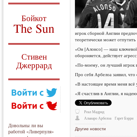
О том, когда появился
и зачем нужен
Бойкот
The Sun
игрок сборной Англии предпоч
Для тех, у кого всё ещё остались
теоретически может отпутить
вопросы
«Он [Алонсо] — наш ключевой 
Русский перевод
Стивен
обороняется, действует агрес
Джеррард
«По-моему, он лучший игрок в
Моя история
Про себя Арбелоа заявил, что 
«В настоящее время меня всё 
«Я счастлив в Англии, я надею
Реал Мадрид
Альваро Арбелоа
Гарет Бэрри
Довольны ли вы
Другие новости
работой «Ливерпуля»