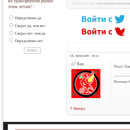
на трансферном рынке
Войдите на сайт
для отправки коммента
этим летом? :
Определённо да
Скорее да, чем нет
Скорее нет, чем да
Определённо нет
Сб, 06/06/2009 - 08:16
San
Уххх! Ал
___________
Юллнэвар В
↑ Наверх