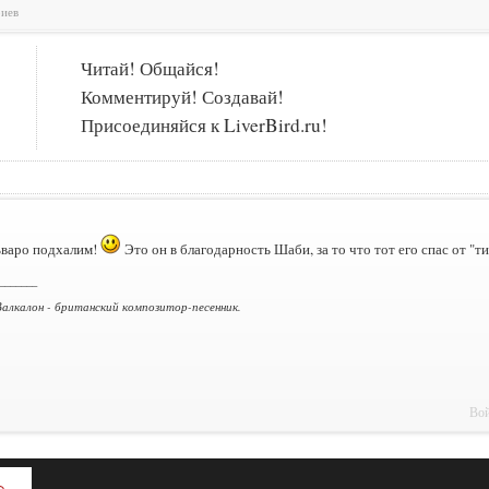
риев
Читай! Общайся!
Комментируй! Создавай!
Присоединяйся к LiverBird.ru!
ьваро подхалим!
Это он в благодарность Шаби, за то что тот его спас от "т
_______
алкалон - британский композитор-песенник.
Вой