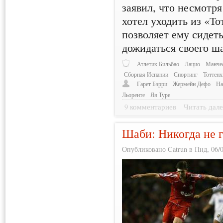
заявил, что несмотря
хотел уходить из «То
позволяет ему сидет
дожидаться своего ш
Атлетик Бильбао
Лацио
Манче
Сборная Испании
Спортинг
Тоттен
Гарет Бэрри
Жермейн Дефо
На
Льоренте
Яя Туре
9 комментариев
Читать дале
Шаби: Никогда не 
Опубликовано Catrun в Пнд, 06/0