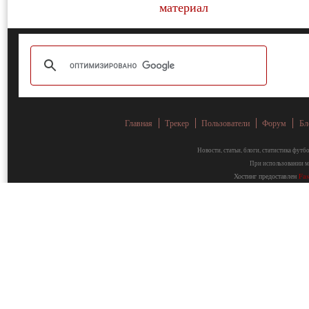
Главная
Трекер
Пользователи
Форум
Бл
Новости, статьи, блоги, статистика фут
При использовании ма
Хостинг предоставлен
Fa