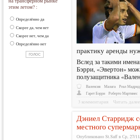
на трансферном рынке
этим летом? :
Определённо да
Скорее да, чем нет
Скорее нет, чем да
Определённо нет
практику аренды нуж
Вслед за такими имена
Бэрри, «Эвертон» мож
полузащитника «Вален
Валенсия
Малага
Реал Мадрид
Гарет Бэрри
Роберто Мартинес
3 комментария
Читать дале
Дэниел Старридж с
местного супермар
Опубликовано St.Saff в Ср, 27/11