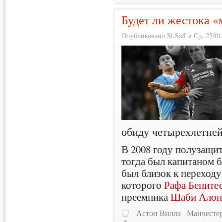
Будет ли жестока «
Опубликовано St.Saff в Ср, 25/01
обиду четырехлетней
В 2008 году полузащи
тогда был капитаном 
был близок к переходу
которого
Рафа Бените
преемника
Шаби Алон
Астон Вилла
Манчесте