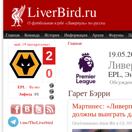
LiverBird.ru
О футбольном клубе «Ливерпуль» по-русски
Главная
Команда
История
Информация
Архив
Форумы
П
Главная
май, 19 (воскресенье)
2
19.05.
Ливе
0
EPL,
Э
Обсужден
EPL
Вулвз
:
Гарет Бэрри
Энфилд
(H)
Мартинес: «Ливерп
должны выиграть д
t.me/TheLiverbird
Опубликовано dzien-Blr в Сб, 03/