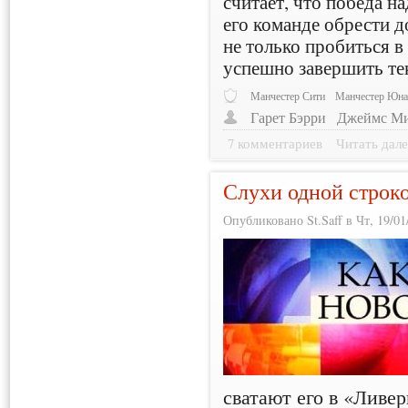
считает, что победа н
его команде обрести 
не только пробиться в
успешно завершить те
Манчестер Сити
Манчестер Юна
Гарет Бэрри
Джеймс М
7 комментариев
Читать дале
Слухи одной строк
Опубликовано St.Saff в Чт, 19/01
сватают его в «Ливе