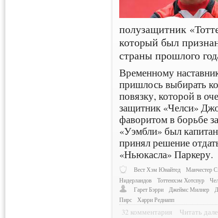
полузащитник «Тотте
который был призна
страны прошлого год
Временному наставни
пришлось выбирать к
повязку, которой в оч
защитник «Челси» Джо
фаворитом в борьбе з
«Уэмбли» был капита
принял решение отдат
«Ньюкасла» Паркеру.
Вест Хэм Юнайтед
Манчестер С
Нидерландов
Тоттенхэм Хотспур
Че
Гарет Бэрри
Джеймс Милнер
Д
Пирс
Харри Реднапп
32 комментария
Читать дале