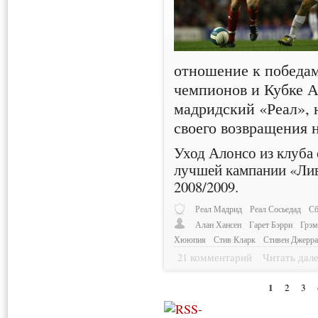
отношение к победам
чемпионов и Кубке 
мадридский «Реал», 
своего возвращения 
Уход Алонсо из клуба
лучшей кампании «Лив
2008/2009.
Реал Мадрид
Реал Сосьедад
Сб
Алан Хансен
Гарет Бэрри
Грэм
Хююпия
Стив Кларк
Стивен Джерр
21 комментарий
Читать дал
1
2
3