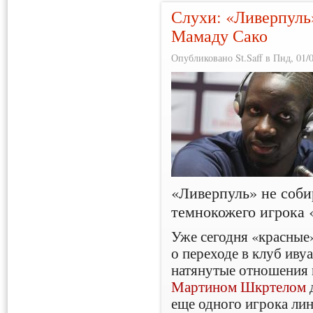
Слухи: «Ливерпуль»
Мамаду Сако
Опубликовано St.Saff в Пнд, 01/0
«Ливерпуль» не соби
темнокожего игрока
Уже сегодня «красные
о переходе в клуб ив
натянутые отношения
Мартином Шкртелом
еще одного игрока ли