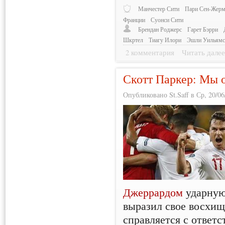
Манчестер Сити
Пари Сен-Жерм
Франции
Суонси Сити
Брендан Роджерс
Гарет Бэрри
Шкртел
Тиагу Илори
Эшли Уильям
2 комментария
Читать дале
Скотт Паркер: Мы 
Опубликовано St.Saff в Ср, 20/06
Джеррардом
ударную 
выразил свое восхищ
справляется с ответ