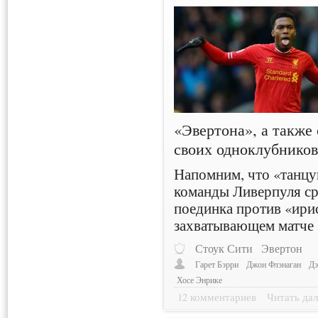
«Эвертона», а также
своих одноклубников
Напомним, что «танц
команды Ливерпуля сра
поединка против «ирис
захватывающем матче (
Стоук Сити
Эвертон
Гарет Бэрри
Джон Флэнаган
Дэ
Хосе Энрике
12 комментариев
Читать дал