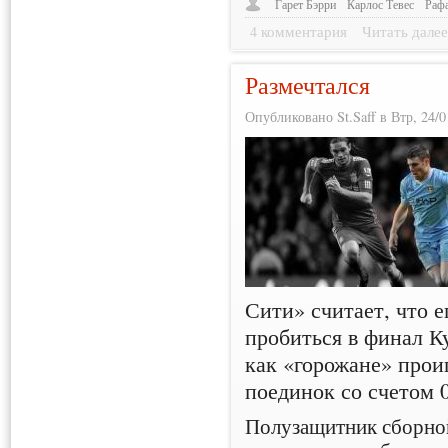
Гарет Бэрри
Карлос Тевес
Рафа
4 комментария
Читать дале
Размечтался
Опубликовано St.Saff в Втр, 24/0
Сити» считает, что е
пробиться в финал Ку
как «горожане» про
поединок со счетом 0
Полузащитник сборно