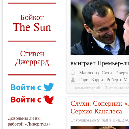
О том, когда появился
и зачем нужен
Бойкот
The Sun
Для тех, у кого всё ещё остались
вопросы
Русский перевод
Стивен
Джеррард
выиграет Премьер-ли
Моя история
Манчестер Сити
Эверт
Гарет Бэрри
Роберто М
1 комментарий
Читать дале
Слухи: Соперник «
Серхио Каналеса
Довольны ли вы
Опубликовано St.Saff в Пнд, 27/0
работой «Ливерпуля»