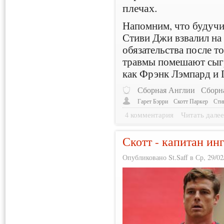
плечах.
Напомним, что будучи
Стиви Джи взвалил на
обязательства после то
травмы помешают сыгр
как Фрэнк Лэмпард и 
Сборная Англии
Сборн
Гарет Бэрри
Скотт Паркер
Сти
4 комментария
Читать дале
Скотт - капитан ин
Опубликовано St.Saff в Ср, 29/02